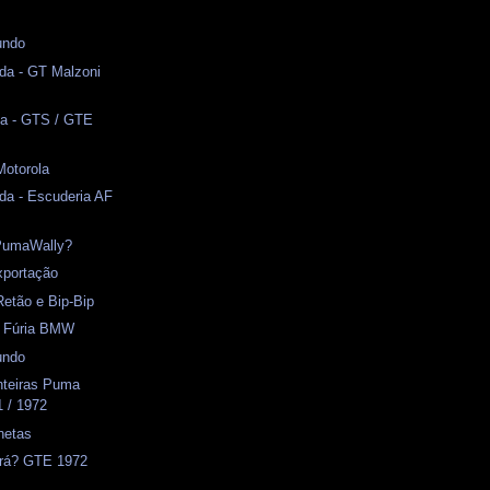
undo
da - GT Malzoni
a - GTS / GTE
Motorola
da - Escuderia AF
PumaWally?
xportação
Retão e Bip-Bip
- Fúria BMW
undo
nteiras Puma
1 / 1972
netas
ará? GTE 1972