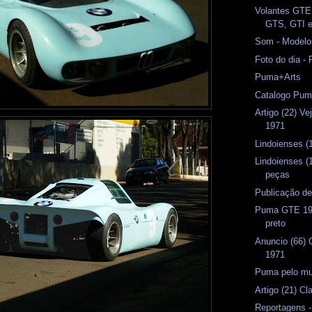
Volantes GTE
GTS, GTI 
Som - Modelo
Foto do dia -
Puma+Arts
Catalogo Pum
Artigo (22) Ve
1971
Lindoienses (
Lindoienses (
peças
Publicação d
Puma GTE 197
preto
Anuncio (66)
1971
Puma pelo mun
Artigo (21) C
Reportagens -