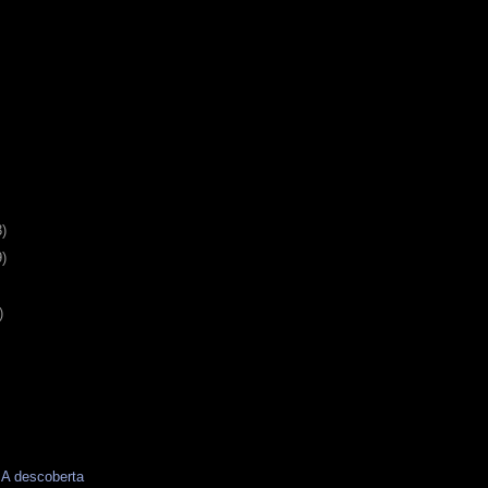
3)
9)
)
A descoberta