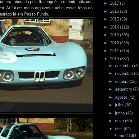
e era fabricada pela Italmagnésio e muito utilizada
►
2017
(3)
a. Aí fui em meus arquivos e achei essas fotos do
►
2016
(28)
taurado lá em Passo Fundo.
►
2015
(59)
►
2014
(112)
►
2013
(306)
►
2012
(568)
►
2011
(614)
▼
2010
(587)
►
dezembro
(4
►
novembro
(3
►
outubro
(22)
►
setembro
(70
►
agosto
(42)
►
julho
(38)
►
junho
(48)
►
maio
(60)
▼
abril
(62)
Puma GT4R - 