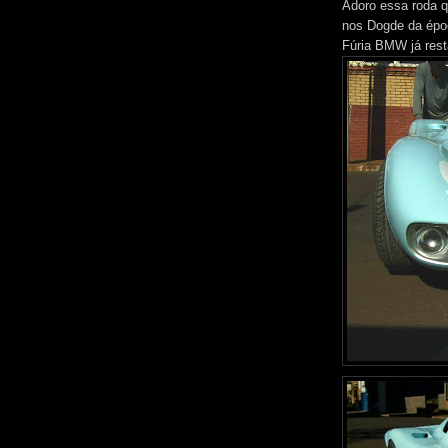
Adoro essa roda qu
nos Dogde da époc
Fúria BMW já res