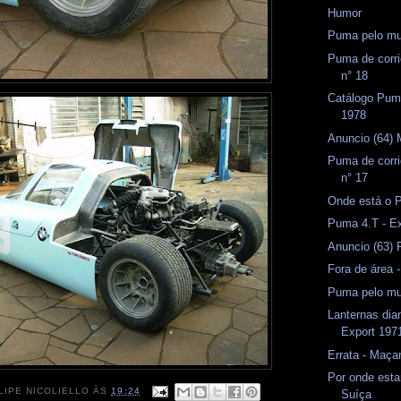
Humor
Puma pelo m
Puma de corri
n° 18
Catálogo Pum
1978
Anuncio (64) 
Puma de corri
n° 17
Onde está o 
Puma 4.T - E
Anuncio (63) 
Fora de área 
Puma pelo m
Lanternas dia
Export 197
Errata - Maça
Por onde est
LIPE NICOLIELLO
ÀS
19:24
Suíça