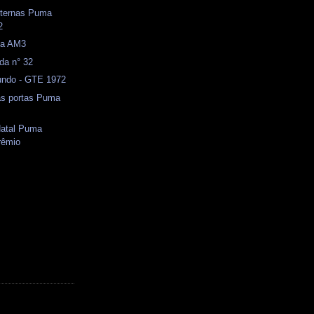
ternas Puma
2
ma AM3
da n° 32
ndo - GTE 1972
as portas Puma
Natal Puma
rêmio