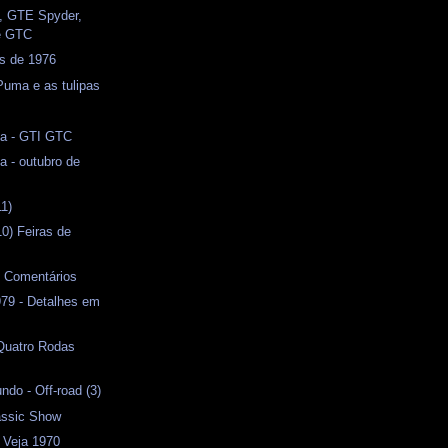
, GTE Spyder,
e GTC
s de 1976
 Puma e as tulipas
a - GTI GTC
ja - outubro de
11)
10) Feiras de
e Comentários
9 - Detalhes em
 Quatro Rodas
do - Off-road (3)
lassic Show
 Veja 1970