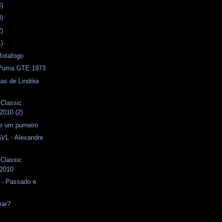
4)
3)
2)
1)
otafogo
- Puma GTE 1973
as de Lindóia
 Classic
2010 (2)
e um pumeiro
AVL - Alexandre
 Classic
 2010
 - Passado e
rar?