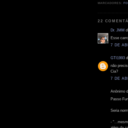
MARCADORES:
FO
22 COMENTÁ
Dr. JMM
di
Esse carro
7 DE AB
GTI1993
d
não precis
Cia?
7 DE AB
Anônimo d
Passo Fun
Seria norm
- "...mesm
além da co