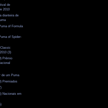
tival de
de 2010
a dianteira de
Puma
 Puma of Formula
 Puma of Spider-
 Classic
2010 (3)
9) Prêmio
acional
or de um Puma
8) Premiados
7)
6) Nacionais em
5)