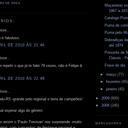
RA DE ÁREA
Maçanetas ex
1967 a 197
Catalogo Pu
RIOS:
Puma de corri
sse...
Puma pelo Mu
 é fabuloso.
Dobradiças d
RIL DE 2010 ÀS 21:46
até 1974
Presente de 
Classic - P
isse...
Frase do dia
o repetir o que já te falei 79 vezes, não é Felipe &
►
março
(77)
RIL DE 2010 ÀS 22:48
►
fevereiro
(46)
►
janeiro
(40)
isse...
►
2009
(800)
do-RS -grande polo regional e terra de campeões!
►
2008
(246)
al esperar algo do gênero:
o assim o 'Paulo Trevisan' nos surpreende -muito
MARCADORES
nta!- com 'corsaiolos' de destaque nacional e