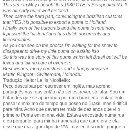
This year in May i bought this 1980 GTE in Seropedica RJ. It
was allready quiet well restored.
Then came the hard part, convincing the brazilian customs
that YES it is possible to export a puma to Holland.
I finally won of the burocrats and the puma is here now.
It passed the "vistoria"and has dutch documents and
licenseplates.
As you can see on the photos I'm waiting for the snow to
disappear to drive my little puma on asfalto liso
So this was the story of this puma which left Brasil but will be
loved and taking care of overhere.
Best wishes, merry christmas and a happy newyear.
Martin Ringoot - Swifterbant, Holanda."
Tradução Heitor Lellis Nicoliello:
Peço desculpas por escrever em inglês, mas aprendi
português nas ruas então não sei escrever, só falar. Sou um
holandês que se apaixonou por uma brasileira, então tento
passar o máximo de tempo que posso no Brasil, mas é difícil
para mim. Acho que devem ter mais de dez anos que vi o
primeiro Puma em minha vida. Estava encostado numa rua
e eu perguntei para minha namorada que carro era e ela
disse que era algum tipo de VW, mas eu discordei porque a