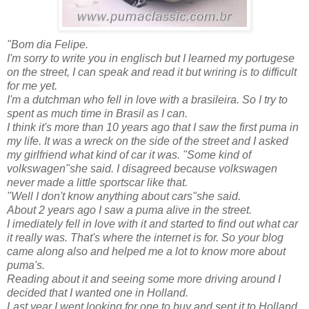
"Bom dia Felipe.
I'm sorry to write you in englisch but I learned my portugese
on the street, I can speak and read it but wriring is to difficult
for me yet.
I'm a dutchman who fell in love with a brasileira. So I try to
spent as much time in Brasil as I can.
I think it's more than 10 years ago that I saw the first puma in
my life. It was a wreck on the side of the street and I asked
my girlfriend what kind of car it was. "Some kind of
volkswagen"she said. I disagreed because volkswagen
never made a little sportscar like that.
"Well I don't know anything about cars"she said.
About 2 years ago I saw a puma alive in the street.
I imediately fell in love with it and started to find out what car
it really was. That's where the internet is for. So your blog
came along also and helped me a lot to know more about
puma's.
Reading about it and seeing some more driving around I
decided that I wanted one in Holland.
Last year I went looking for one to buy and sent it to Holland.