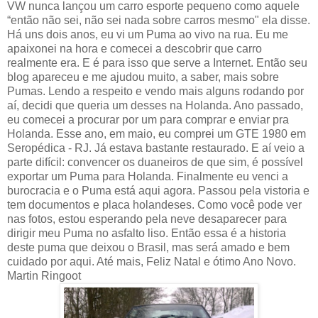
VW nunca lançou um carro esporte pequeno como aquele
“então não sei, não sei nada sobre carros mesmo" ela disse.
Há uns dois anos, eu vi um Puma ao vivo na rua. Eu me
apaixonei na hora e comecei a descobrir que carro
realmente era. E é para isso que serve a Internet. Então seu
blog apareceu e me ajudou muito, a saber, mais sobre
Pumas. Lendo a respeito e vendo mais alguns rodando por
aí, decidi que queria um desses na Holanda. Ano passado,
eu comecei a procurar por um para comprar e enviar pra
Holanda. Esse ano, em maio, eu comprei um GTE 1980 em
Seropédica - RJ. Já estava bastante restaurado. E aí veio a
parte difícil: convencer os duaneiros de que sim, é possível
exportar um Puma para Holanda. Finalmente eu venci a
burocracia e o Puma está aqui agora. Passou pela vistoria e
tem documentos e placa holandeses. Como você pode ver
nas fotos, estou esperando pela neve desaparecer para
dirigir meu Puma no asfalto liso. Então essa é a historia
deste puma que deixou o Brasil, mas será amado e bem
cuidado por aqui. Até mais, Feliz Natal e ótimo Ano Novo.
Martin Ringoot