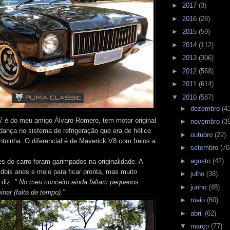
►
2017
(3)
►
2016
(28)
►
2015
(59)
►
2014
(112)
►
2013
(306)
►
2012
(568)
►
2011
(614)
▼
2010
(587)
►
dezembro
(4
é do meu amigo Álvaro Romero, tem motor original
►
novembro
(3
nça no sistema de refrigeração que era de hélice
►
outubro
(22)
ntoinha. O diferencial é de Maverick V8 com freios a
►
setembro
(70
►
agosto
(42)
s do carro foram garimpados na originalidade. A
 dois anos e meio para ficar pronta, mas muito
►
julho
(38)
 diz:
" No meu conceito ainda faltam pequenos
►
junho
(48)
inar (falta de tempo)."
►
maio
(60)
►
abril
(62)
▼
março
(77)