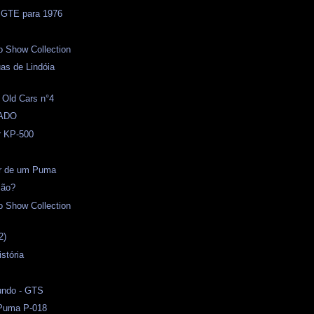
 GTE para 1976
o Show Collection
as de Lindóia
 Old Cars n°4
ADO
r KP-500
or de um Puma
ião?
o Show Collection
2)
stória
undo - GTS
 Puma P-018