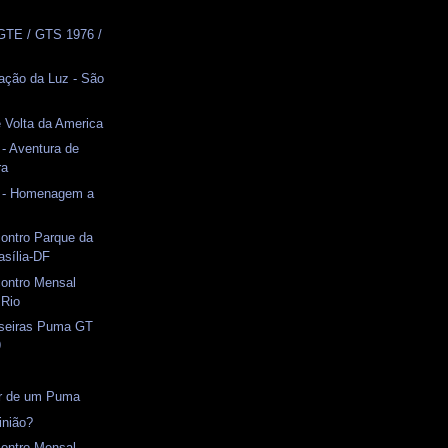
GTE / GTS 1976 /
ação da Luz - São
e Volta da America
 - Aventura de
ra
r - Homenagem a
ontro Parque da
asília-DF
contro Mensal
 Rio
aseiras Puma GT
9
or de um Puma
inião?
contro Mensal