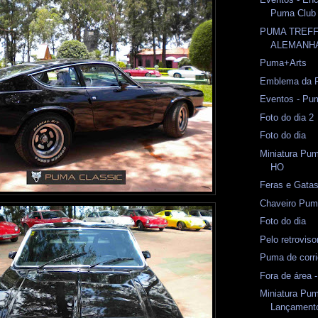
Puma Club
PUMA TREFF
ALEMANH
Puma+Arts
Emblema da 
Eventos - Pu
Foto do dia 2
Foto do dia
Miniatura Pum
HO
Feras e Gata
Chaveiro Pu
Foto do dia
Pelo retrovis
Puma de corri
Fora de área -
Miniatura Pum
Lançament