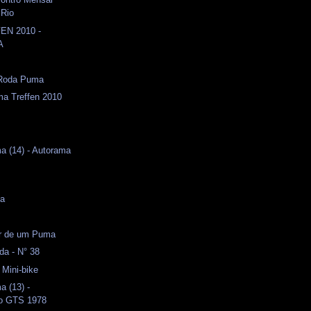
 Rio
EN 2010 -
A
Roda Puma
ma Treffen 2010
a (14) - Autorama
s
ma
or de um Puma
da - N° 38
 Mini-bike
a (13) -
o GTS 1978