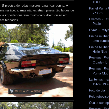
1500
TB precisa de rodas maiores para ficar bonito. A
Painel Puma 
ia na época, mas não existiam pneus tão largos de
77 / 78
al e importar custava muito caro. Além disso em
Eventos - Est
ram fechados.
Paulo
Livros - Rally
Dia da mulher
uma pumei
Dia da Mulhe
Helle Nice
Eventos - Enc
Cidade - Br
Eventos - En
Puma Club
Lanternas Tr
1968 / 196
Foto do dia
Pelo retrovis
Qual a sua op
Eventos - En