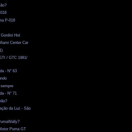
ião?
-018
ma P-018
 Gordini Hot
Miami Center Car
1)
GTI / GTC 1981/
da - N° 63
undo
a sempre
da - N° 71
rão?
ação da Luz - São
PumaWally?
- Motor Puma GT