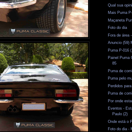
Qual sua opin
Mais Puma P
Maçaneta Pu
Foto do dia
Fora de área -
Anuncio (59) 
Puma P-016 (
Painel Puma 
85
Puma de corri
Puma pelo m
Perdidos par
Puma de corri
Por onde esta
Eventos - Est
Paulo (2)
Onde está o 
Foto do dia 