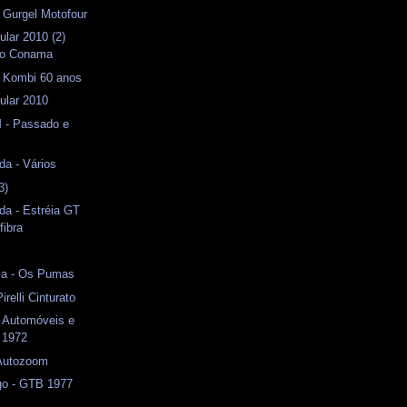
- Gurgel Motofour
ular 2010 (2)
do Conama
- Kombi 60 anos
ular 2010
 - Passado e
da - Vários
3)
da - Estréia GT
fibra
ca - Os Pumas
irelli Cinturato
- Automóveis e
 1972
 Autozoom
o - GTB 1977