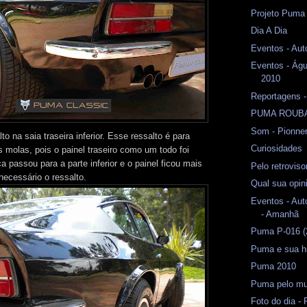
Projeto Puma
Dia A Dia
Eventos - Aut
Eventos - Águ
2010
Reportagens -
PUMA ROUB
Som - Pionne
o na saia traseira inferior. Esse ressalto é para
Curiosidades
 molas, pois o painel traseiro como um todo foi
a passou para a parte inferior e o painel ficou mais
Pelo retrovis
necessário o ressalto.
Qual sua opin
Eventos - Aut
- Amanhã
Puma P-016 (
Puma e sua hi
Puma 2010
Puma pelo m
Foto do dia -