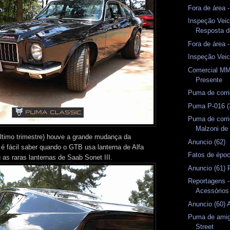
Fora de área 
Inspeção Veic
Resposta 
Fora de área 
Inspeção Veic
Comercial MM
Presente
Puma de corri
Puma P-016 (
Puma de corri
Malzoni de 
ltimo trimestre) houve a grande mudança da
Anuncio (62)
e é fácil saber quando o GTB usa lanterna de Alfa
Fatos de épo
as raras lanternas de Saab Sonet III.
Anuncio (61) P
Reportagens 
Acessórios
Anuncio (60)
Puma de amig
Street