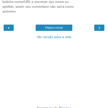
bolinha nome/URL e escrever seu nome ou
apelido, assim seu comentário não saíra como
anônimo.
‹
›
Página inicial
Ver versão para a web
Tecnologia do
Blogger
.