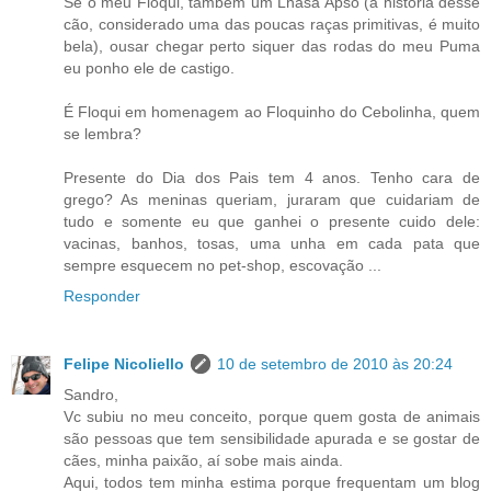
Se o meu Floqui, também um Lhasa Apso (a história desse
cão, considerado uma das poucas raças primitivas, é muito
bela), ousar chegar perto siquer das rodas do meu Puma
eu ponho ele de castigo.
É Floqui em homenagem ao Floquinho do Cebolinha, quem
se lembra?
Presente do Dia dos Pais tem 4 anos. Tenho cara de
grego? As meninas queriam, juraram que cuidariam de
tudo e somente eu que ganhei o presente cuido dele:
vacinas, banhos, tosas, uma unha em cada pata que
sempre esquecem no pet-shop, escovação ...
Responder
Felipe Nicoliello
10 de setembro de 2010 às 20:24
Sandro,
Vc subiu no meu conceito, porque quem gosta de animais
são pessoas que tem sensibilidade apurada e se gostar de
cães, minha paixão, aí sobe mais ainda.
Aqui, todos tem minha estima porque frequentam um blog