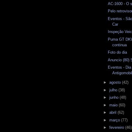
AC-1600 - O s
Pelo retrovis
Eventos - Sã
Car
Inspeção Veicu
Puma GT DKW
continua
Foto do dia
Anuncio (80) 
Eventos - Dia
Antigomobil
►
agosto
(42)
►
julho
(38)
►
junho
(48)
►
maio
(60)
►
abril
(62)
►
março
(77)
►
fevereiro
(46)