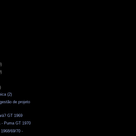
3)
9)
)
ica (2)
ugestão de projeto
ará? GT 1969
a - Puma GT 1970
1968/69/70 -