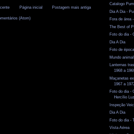
Catalogo Pum
cente
Página inicial
Postagem mais antiga
Dia A Dia - 
omentários (Atom)
Fora de área
The Best of P
Foto do dia -
Dia A Dia
Foto de époc
Mundo animal
Lanternas tr
1968 a 1969
Maçanetas ex
1967 a 1972
Foto do dia -
Hercílio Lu
Inspeção Veicu
Dia A Dia
Foto do dia -
Vista Aérea