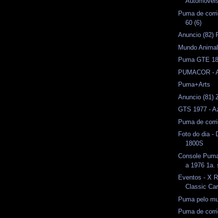
Automóveis 
Puma de corri
60 (6)
Anuncio (82) 
Mundo Anima
Puma GTE 18
PUMACOR - A
Puma+Arts
Anuncio (81) 
GTS 1977 - A
Puma de corr
Foto do dia -
1800S
Console Pum
a 1976 1a. 
Eventos - X Ra
Classic Ca
Puma pelo m
Puma de corri