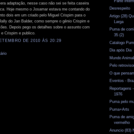
Parte inter
era adaptação, nesse caso não sei se feita caseira
Desrespeito
rica. Hoje mesmo o Josamar estava me contando do
to dois em um criado pelo Miguel Crispim para o
Artigo (28) Qu
ally do Jan Balder, como sempre o gênio Crispim e
Larga
ções. Depois pego os detalhes sobre o assunto com
Puma de corri
e Crispim e publico.
35 (2)
ETEMBRO DE 2010 ÀS 20:29
Catalogo Pu
Dia após Dia
ário
Mundo Anima
Pelo retrovis
O que pensam
Eventos - Bra
Reportagens -
1976
Puma pelo mu
Puma+Arts
Puma de amig
vermelho
Anuncio (83) 