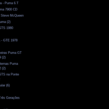
a - Puma 6.T
Puma 7900 CD
 - Steve McQueen
uma (2)
 GTS 1980
a - GTE 1978
aseiras Puma GT
 (2)
ternas Puma
 (2)
 GTS na Ponte
z
lar (6)
 Três Gerações