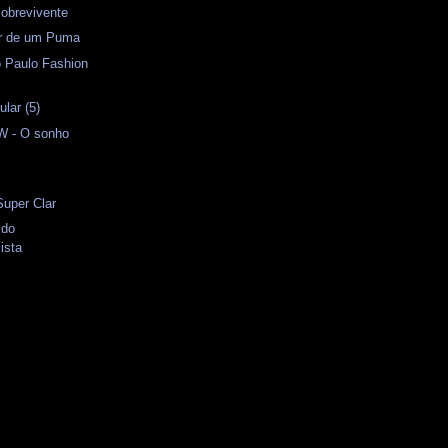
obrevivente
or de um Puma
o Paulo Fashion
lar (5)
 - O sonho
Super Clar
 do
ista