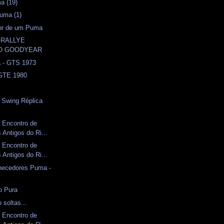
a (19)
uma (1)
sor de um Puma
º RALLYE
CO GOODYEAR
a - GTS 1973
 GTE 1980
l
- Swing Réplica
 Encontro de
Antigos do Ri...
 Encontro de
Antigos do Ri...
rnecedores Puma -
o Pura
 soltas...
 Encontro de