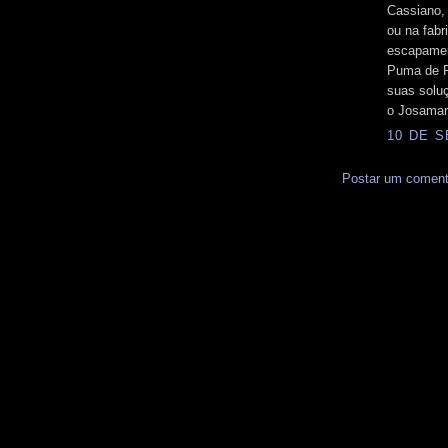
Cassiano, 
ou na fab
escapamen
Puma de R
suas solu
o Josamar 
10 DE S
Postar um coment