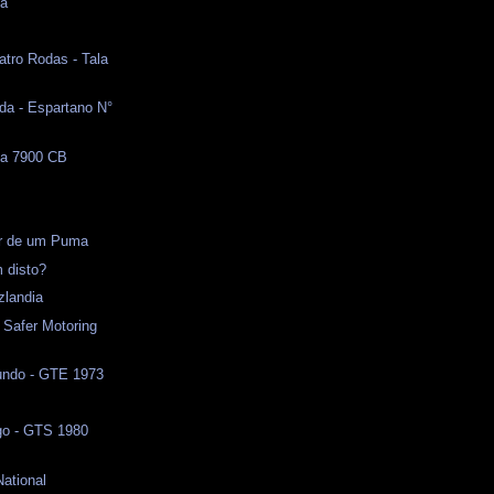
na
atro Rodas - Tala
da - Espartano N°
ma 7900 CB
l
or de um Puma
 disto?
zlandia
 Safer Motoring
ndo - GTE 1973
o - GTS 1980
National