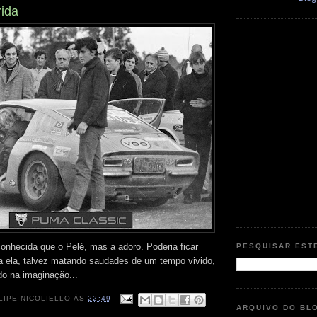
ida
conhecida que o Pelé, mas a adoro. Poderia ficar
PESQUISAR EST
a ela, talvez matando saudades de um tempo vivido,
ndo na imaginação...
LIPE NICOLIELLO
ÀS
22:49
ARQUIVO DO BL