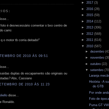
►
2017
(3)
►
2016
(28)
RIOS:
►
2015
(59)
isse...
►
2014
(112)
foto é desnecessário comentar o bxo centro de
►
2013
(306)
do carro:
►
2012
(568)
►
2011
(614)
 q o motor tb corria deitado!"
▼
2010
(587)
►
dezembro
(4
TEMBRO DE 2010 ÀS 09:51
►
novembro
(3
►
outubro
(22)
isse...
▼
setembro
(70
 saídas duplas do escapamento são originais ou
Laranja mecân
ptadas? Abs, Cassiano
História - A s
ETEMBRO DE 2010 ÀS 11:23
do GTB
Por onde and
liello
disse...
Foto de époc
e Ronaldo.
Puma GT VW 