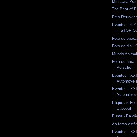
Miniatura Pum
The Best of P
Pelo Retrovi
Eventos - 69
HISTÓRI
Foto de époc
Foto do dia -
Mundo Anima
Fora de área 
Porsche
Eventos - XXI
Automóveis 
Eventos - XXI
Automóveis 
Etiquetas Fo
Cabovel
Puma - Paixã
As feras estão
Eventos - XXI