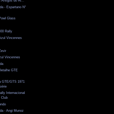
Antigos do Ri...
da - Espartano N°
Powl Glass
l
00 Rally
zul Vincennes
Zevir
zul Vincennes
ida
 Detalhe GTE
a GTE/GTS 1971
série
lly Internacional
r Club
undo
da - Angi Munoz