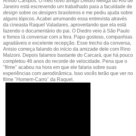
Anísio Campos. O meu novo amigo Diedro Meliga do Rio de
Janeiro está escrevendo um trabalhado para a faculdade de
design
sobre os
desigers
brasileiros e me pediu ajuda sobre
alguns tópicos. Acabei arrumando essa entrevista através
da cineasta Raquel Valadares, aproveitando que ela está
fazendo o documentário do pai. O Diedro veio à São Paulo
e fomos lá conversar com a fera. Papo gostoso, companhias
agradáveis e excelente recepção. Esse trecho da conversa,
Anisio começa falando do início da amizade dele com Rino
Malzoni. Depois falamos bastante do Carcará, que há pouco
completou 46 anos do recorde de velocidade. Pena que o
"filme" acabou na hora em que ele falaria sobre suas
experiências com aerodinâmica. Isso vocês terão que ver no
filme "Homem-Carro" da Raquel.