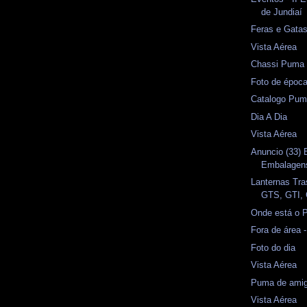
de Jundiaí
Feras e Gata
Vista Aérea
Chassi Puma
Foto de époc
Catalogo Pum
Dia A Dia
Vista Aérea
Anuncio (33)
Embalagen
Lanternas Tra
GTS, GTI, 
Onde está o 
Fora de área 
Foto do dia
Vista Aérea
Puma de amig
Vista Aérea