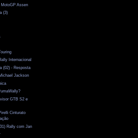
 - MotoGP Assen
a (3)
s
a
Touring
ally Internacional
 (02) - Resposta
Michael Jackson
nica
PumaWally?
ovisor GTB S2 e
irelli Cinturato
ração
31) Rally com Jan
1