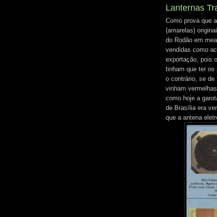
Lanternas Tr
Como prova que até
(amarelas) origina
do Rodão em mead
vendidas como ace
exportação, pois 
tinham que ter os
o contrário, se de
vinham vermelhas 
como hoje a garot
de Brasília era v
que a antena elet