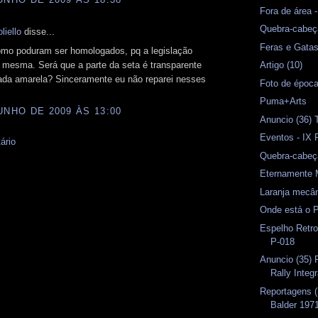
Fora de área
Quebra-cabeç
liello
disse...
Feras e Gata
omo poduram ser homologados, pq a legislação
 mesma. Será que a parte da seta é transparente
Artigo (10)
da amarela? Sinceramente eu não reparei nesses
Foto de époc
Puma+Arts
UNHO DE 2009 ÀS 13:00
Anuncio (36) 
Eventos - IX R
ário
Quebra-cabeça
Eternamente 
Laranja mecâ
Onde está o 
Espelho Retr
P-018
Anuncio (35) P
Rally Integ
Reportagens (
Balder 197