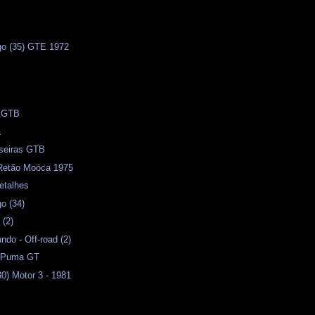
s
o (35) GTE 1972
s
) GTB
a
aseiras GTB
 Retão Moóca 1975
etalhes
o (34)
 (2)
do - Off-road (2)
e Puma GT
0) Motor 3 - 1981
n