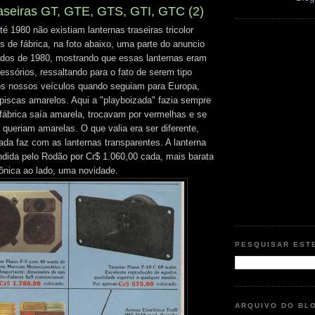
aseiras GT, GTE, GTS, GTI, GTC (2)
 1980 não existiam lanternas traseiras tricolor
is de fábrica, na foto abaixo, uma parte do anuncio
os de 1980, mostrando que essas lanternas eram
ssórios, ressaltando para o fato de serem tipo
os nossos veículos quando seguiam para Europa,
 piscas amarelos. Aqui a "playboizada" fazia sempre
 fábrica saía amarela, trocavam por vermelhas e se
queriam amarelas. O que valia era ser diferente,
ada faz com as lanternas transparentes. A lanterna
endida pelo Rodão por Cr$ 1.060,00 cada, mais barata
rônica ao lado, uma novidade.
PESQUISAR EST
ARQUIVO DO BL