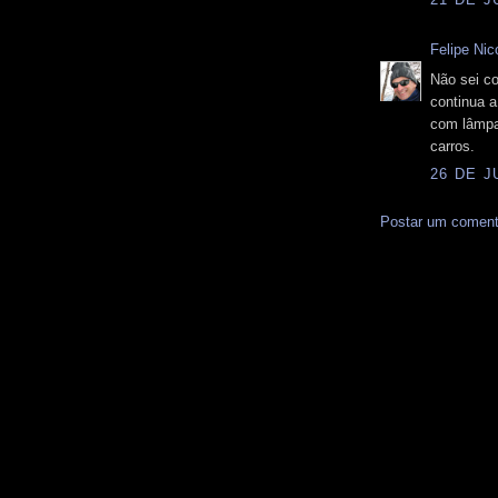
Felipe Nico
Não sei c
continua a
com lâmpa
carros.
26 DE J
Postar um coment