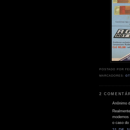
POSTADO POR
FE
MARCADORES:
GT
2 COMENTÁ
Anônimo d
Realmente
modernos 
o caso do
21 DE J