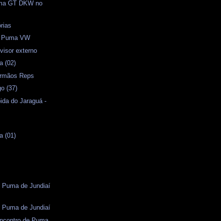
uma GT DKW no
órias
o Puma VW
visor externo
a (02)
 Irmãos Reps
o (37)
ida do Jaraguá -
a (01)
s
e Puma de Jundiaí
e Puma de Jundiaí
Encontro de Puma