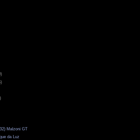
0)
6)
)
(32) Malzoni GT
que da Luz