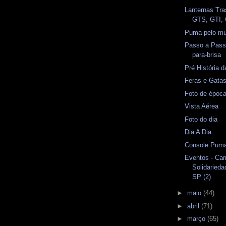
Lanternas Tra
GTS, GTI,
Puma pelo mun
Passo a Pass
para-brisa
Pré História 
Feras e Gata
Foto de époc
Vista Aérea
Foto do dia
Dia A Dia
Console Puma
Eventos - Car
Solidaried
SP (2)
►
maio
(44)
►
abril
(71)
►
março
(65)