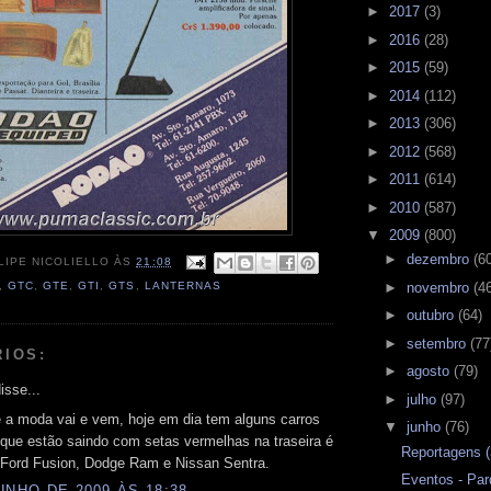
►
2017
(3)
►
2016
(28)
►
2015
(59)
►
2014
(112)
►
2013
(306)
►
2012
(568)
►
2011
(614)
►
2010
(587)
▼
2009
(800)
►
dezembro
(6
LIPE NICOLIELLO
ÀS
21:08
,
GTC
,
GTE
,
GTI
,
GTS
,
LANTERNAS
►
novembro
(4
►
outubro
(64)
►
setembro
(77
RIOS:
►
agosto
(79)
isse...
►
julho
(97)
 a moda vai e vem, hoje em dia tem alguns carros
▼
junho
(76)
que estão saindo com setas vermelhas na traseira é
Reportagens 
 Ford Fusion, Dodge Ram e Nissan Sentra.
Eventos - Par
UNHO DE 2009 ÀS 18:38