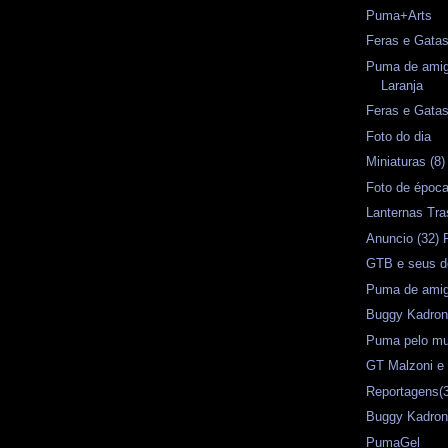
Puma+Arts
Feras e Gata
Puma de amig
Laranja
Feras e Gata
Foto do dia
Miniaturas (8
Foto de époc
Lanternas Tr
Anuncio (32)
GTB e seus d
Puma de amig
Buggy Kadron
Puma pelo mun
GT Malzoni 
Reportagens(3
Buggy Kadro
PumaGel