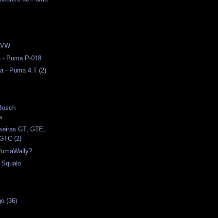
s
 VW
a - Puma P-018
a - Puma 4.T (2)
 Bosch
s
seiras GT, GTE,
GTC (2)
PumaWally?
- Squalo
o (36)