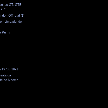
seiras GT, GTE,
 GTC
do - Off-road (1)
o - Limpador de
da Puma
s
a
 1970 / 1971
reata da
ade de Moema -