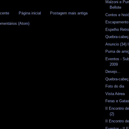
Malzoni e P
Bellote
cente
Página inicial
Postagem mais antiga
Contos e hist
Escapament
omentários (Atom)
Espelho Retro
Quebra-cabeç
Anuncio (34)
Puma de amig
Eventos - Sub
2009
Desejo...
Quebra-cabeç
Foto do dia
Vista Aérea
Feras e Gata
II Encontro d
(2)
II Encontro d
Eventos - II 