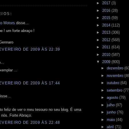
►
2017
(3)
►
2016
(28)
RIOS:
►
2015
(59)
o Motors
disse...
►
2014
(112)
pe ! um forte abraço !
►
2013
(306)
►
2012
(568)
Gennaro
►
2011
(614)
EVEREIRO DE 2009 ÀS 22:39
►
2010
(587)
▼
2009
(800)
...
►
dezembro
(6
emplar ...
►
novembro
(4
►
outubro
(64)
EVEREIRO DE 2009 ÀS 17:44
►
setembro
(77
isse...
►
agosto
(79)
►
julho
(97)
to feliz de ver o meu tesouro no seu blog. É uma
►
junho
(76)
 nós. Forte Abraço.
►
maio
(44)
EVEREIRO DE 2009 ÀS 22:48
►
abril
(71)