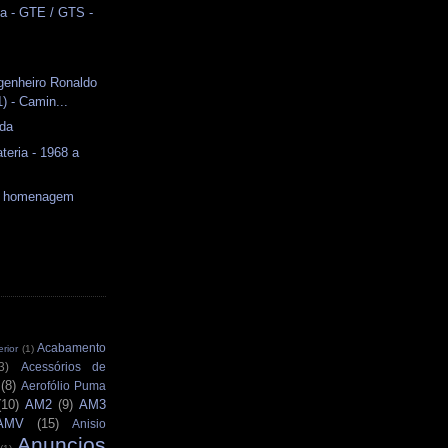
a - GTE / GTS -
genheiro Ronaldo
) - Camin...
ida
teria - 1968 a
a homenagem
Acabamento
rior
(1)
3)
Acessórios de
(8)
Aerofólio Puma
(10)
AM2
(9)
AM3
AMV
(15)
Anisio
Anuncios