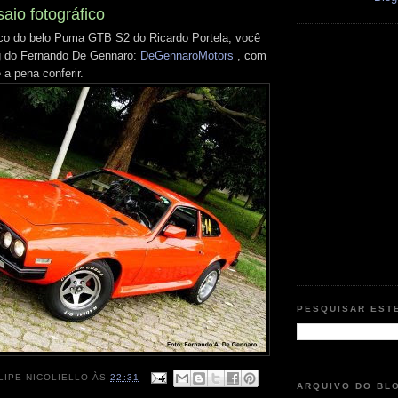
aio fotográfico
ico do belo Puma GTB S2 do Ricardo Portela, você
og do Fernando De Gennaro:
DeGennaroMotors
, com
 a pena conferir.
PESQUISAR EST
LIPE NICOLIELLO
ÀS
22:31
ARQUIVO DO BL