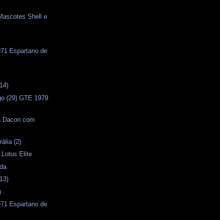
Mascotes Shell e
71 Espartano de
s
14)
o (29) GTE 1979
a Dacon com
ália (2)
 Lotus Elite
ida
13)
)
71 Espartano de