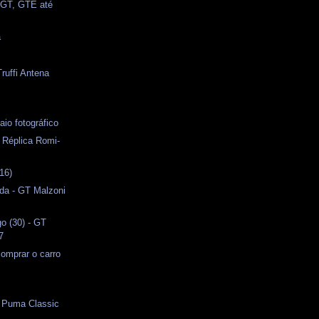
 GT, GTE até
a
ruffi Antena
io fotográfico
- Réplica Romi-
16)
da - GT Malzoni
o (30) - GT
7
omprar o carro
o Puma Classic