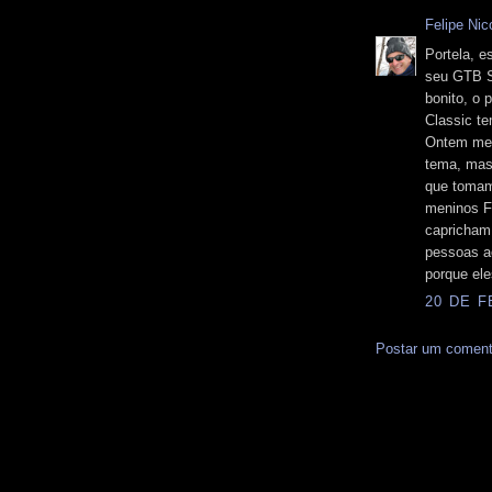
Felipe Nico
Portela, 
seu GTB S
bonito, o 
Classic t
Ontem mes
tema, mas 
que tomam
meninos F
capricham 
pessoas a
porque el
20 DE F
Postar um coment