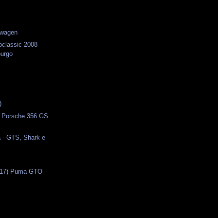
swagen
classic 2008
urgo
s
)
- Porsche 356 GS
 - GTS, Shark e
(17) Puma GTO
s