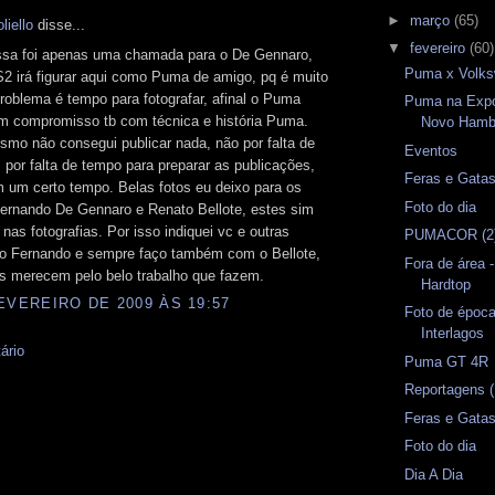
►
março
(65)
liello
disse...
▼
fevereiro
(60)
essa foi apenas uma chamada para o De Gennaro,
Puma x Volk
2 irá figurar aqui como Puma de amigo, pq é muito
problema é tempo para fotografar, afinal o Puma
Puma na Expo
em compromisso tb com técnica e história Puma.
Novo Hamb
mo não consegui publicar nada, não por falta de
Eventos
por falta de tempo para preparar as publicações,
Feras e Gata
 um certo tempo. Belas fotos eu deixo para os
Foto do dia
ernando De Gennaro e Renato Bellote, estes sim
nas fotografias. Por isso indiquei vc e outras
PUMACOR (2
o Fernando e sempre faço também com o Bellote,
Fora de área 
es merecem pelo belo trabalho que fazem.
Hardtop
EVEREIRO DE 2009 ÀS 19:57
Foto de época
Interlagos
ário
Puma GT 4R
Reportagens 
Feras e Gata
Foto do dia
Dia A Dia