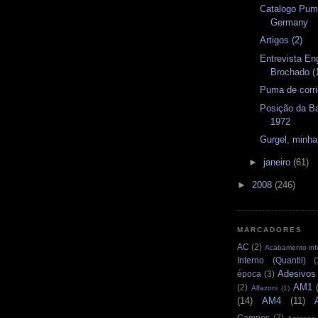
Catalogo Pum
Germany
Artigos (2)
Entrevista En
Brochado (1
Puma de corr
Posição da Ba
1972
Gurgel, minh
►
janeiro
(61)
►
2008
(246)
MARCADORES
AC
(2)
Acabamento infe
Interno (Quantil)
(
Adesivos
época
(3)
AM1
(2)
Alfazoni
(1)
(14)
AM4
(11)
Campos
(7)