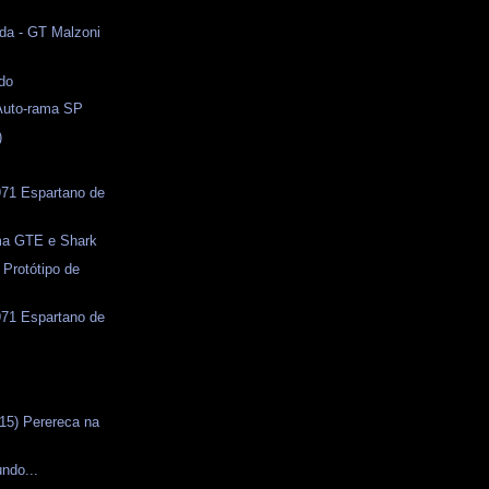
da - GT Malzoni
do
 Auto-rama SP
)
71 Espartano de
uma GTE e Shark
 Protótipo de
71 Espartano de
s
15) Perereca na
ndo...