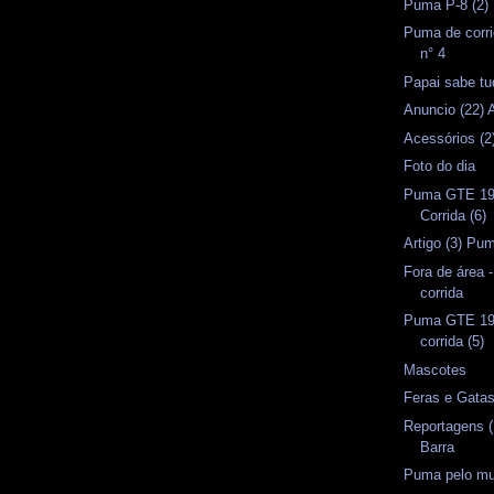
Puma P-8 (2)
Puma de corri
n° 4
Papai sabe tu
Anuncio (22)
Acessórios (2
Foto do dia
Puma GTE 19
Corrida (6)
Artigo (3) P
Fora de área -
corrida
Puma GTE 19
corrida (5)
Mascotes
Feras e Gata
Reportagens (
Barra
Puma pelo mu