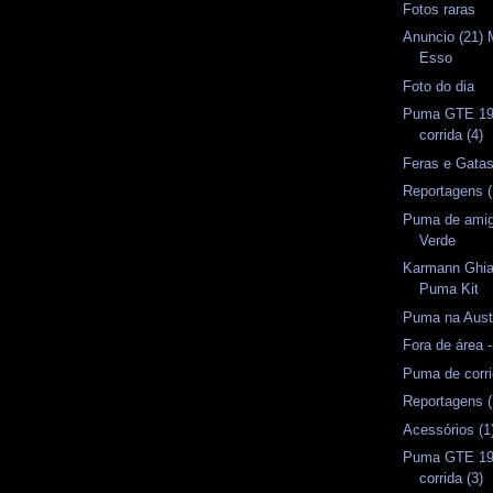
Fotos raras
Anuncio (21) 
Esso
Foto do dia
Puma GTE 19
corrida (4)
Feras e Gata
Reportagens (
Puma de amig
Verde
Karmann Ghi
Puma Kit
Puma na Austr
Fora de área -
Puma de corr
Reportagens (
Acessórios (1
Puma GTE 19
corrida (3)