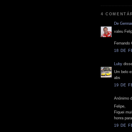
4 COMENTÁ
De Gennar
valeu Feli
Fernando 
18 DE F
Luby
disse
Um belo ex
abs
19 DE F
Anônimo d
Felipe,
Fiquei mui
honra para
19 DE F