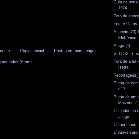
Guia da porta
1974
Foto de époc
Fera e Gatas
Anuncio (23) T
Eletrônica
Artigo (4)
cente
Página inicial
Postagem mais antiga
GTB S2 - Ensa
Fora de área 
omentários (Atom)
Isetta
Reportagens (
Puma de corri
n° 7
Puma de amig
Malzoni n° 
Cuidados ao c
antigo
Comentários
1° Aniversári