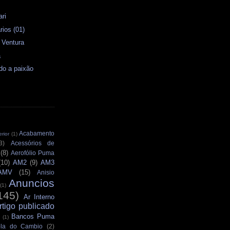
s
ari
ios (01)
- Ventura
a
do a paixão
Acabamento
rior
(1)
3)
Acessórios de
(8)
Aerofólio Puma
(10)
AM2
(9)
AM3
AMV
(15)
Anisio
Anuncios
(1)
145)
Ar Interno
rtigo publicado
Bancos Puma
(1)
la do Cambio
(2)