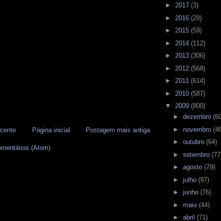
►
2017
(3)
►
2016
(28)
►
2015
(59)
►
2014
(112)
►
2013
(306)
►
2012
(568)
►
2011
(614)
►
2010
(587)
▼
2009
(800)
►
dezembro
(6
►
novembro
(4
cente
Página inicial
Postagem mais antiga
►
outubro
(64)
omentários (Atom)
►
setembro
(77
►
agosto
(79)
►
julho
(97)
►
junho
(76)
►
maio
(44)
►
abril
(71)