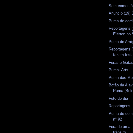
Sem comentá
Anuncio (19) 
Puma de corr
Reportagens (
Elétron no
Puma de Amig
Reportagens (
fazem fest
Feras e Gata
Puma+Arts
Puma das Me
Botão da Ala
Puma (Bolo
Foto do dia
Reportagens 
Puma de corri
n° 92
Fora de área 
trânsito