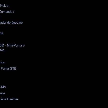
 Noiva
 Comando /
m
hador de água no
ida
09) - Mini-Puma e
etos
s
rios
 - Puma GTB
PUMA
rios
Linha Panther
s