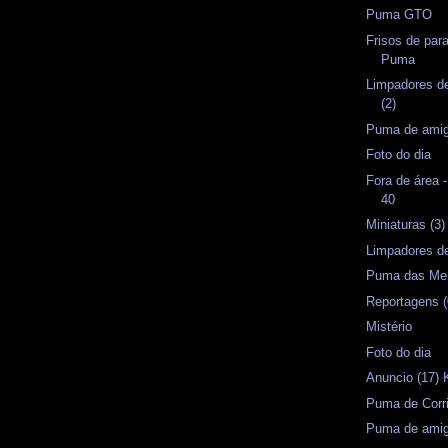
Puma GTO
Frisos de para
Puma
Limpadores d
(2)
Puma de amig
Foto do dia
Fora de área -
40
Miniaturas (3)
Limpadores d
Puma das Me
Reportagens (
Mistério
Foto do dia
Anuncio (17)
Puma de Corri
Puma de amig