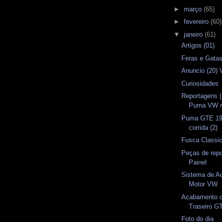
►
março
(65)
►
fevereiro
(60)
▼
janeiro
(61)
Artigos (01)
Feras e Gata
Anuncio (20)
Curiosidades
Reportagens (1
Puma VW n
Puma GTE 19
corrida (2)
Fusca Classi
Peças de repo
Painel
Sistema de A
Motor VW
Acabamento d
Traseiro G
Foto do dia