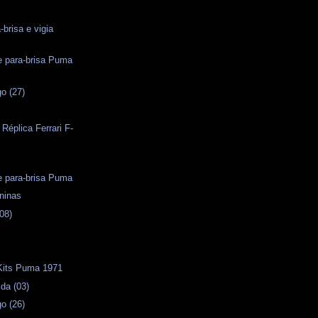
-brisa e vigia
e para-brisa Puma
o (27)
 Réplica Ferrari F-
e para-brisa Puma
ninas
08)
 Kits Puma 1971
da (03)
o (26)