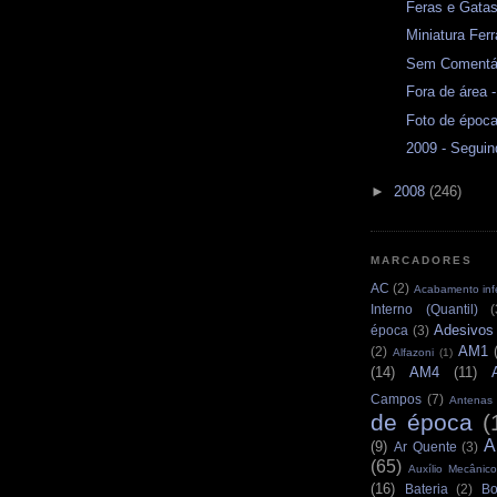
Feras e Gata
Miniatura Ferr
Sem Comentár
Fora de área 
Foto de époc
2009 - Seguin
►
2008
(246)
MARCADORES
AC
(2)
Acabamento infe
Interno (Quantil)
(
Adesivos
época
(3)
AM1
(2)
Alfazoni
(1)
(14)
AM4
(11)
Campos
(7)
Antenas
de época
(
A
(9)
Ar Quente
(3)
(65)
Auxílio Mecânico
(16)
Bateria
(2)
Bo