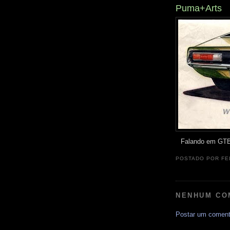
Puma+Arts
Falando em GTB,
POSTADO POR
FE
NENHUM CO
Postar um coment