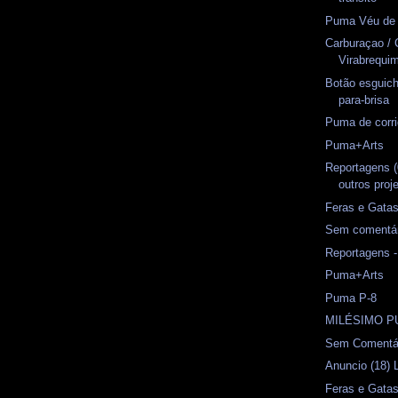
Puma Véu de
Carburaçao /
Virabrequi
Botão esguic
para-brisa
Puma de corr
Puma+Arts
Reportagens (
outros proj
Feras e Gata
Sem comentá
Reportagens
Puma+Arts
Puma P-8
MILÉSIMO 
Sem Comentá
Anuncio (18) 
Feras e Gata