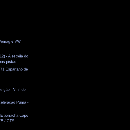
s
 Vemag e VW
2) - A estréia do
as pistas
71 Espartano de
c
sição - Vinil do
celeração Puma -
a borracha Capô
TE / GTS