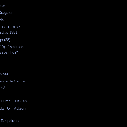
rios
Dragster
ida
11) - P-018 e
 Salão 1981
o (28)
10) - "Malzonis
a sòzinhos"
s
ninas
vanca de Cambio
ta)
- Puma GTB (02)
da - GT Malzoni
- Respeito no