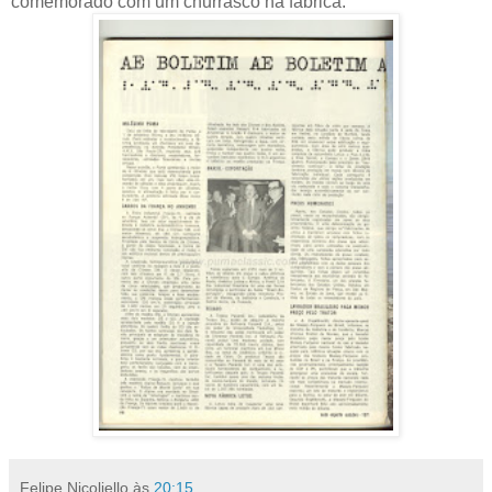
comemorado com um churrasco na fábrica.
Felipe Nicoliello
às
20:15