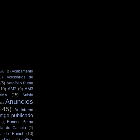
Acabamento
rior
(1)
3)
Acessórios de
(8)
Aerofólio Puma
(10)
AM2
(9)
AM3
AMV
(15)
Anisio
Anuncios
(1)
145)
Ar Interno
rtigo publicado
Bancos Puma
(1)
la do Cambio
(2)
s do Painel
(10)
ndários
(2)
calhas