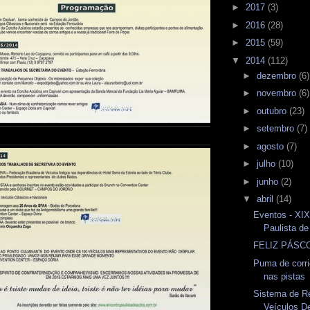
►
2017
(3)
►
2016
(28)
►
2015
(59)
▼
2014
(112)
►
dezembro
(6)
►
novembro
(6)
►
outubro
(23)
►
setembro
(7)
►
agosto
(7)
►
julho
(10)
►
junho
(2)
▼
abril
(14)
Eventos - XI
Paulista de
FELIZ PÁSC
Puma de corri
nas pistas
Sistema de Re
Veículos D