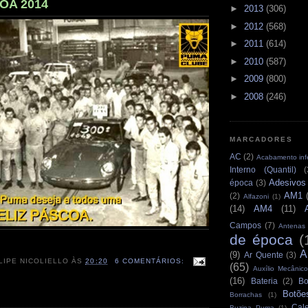
OA 2014
►
2013
(306)
►
2012
(568)
►
2011
(614)
►
2010
(587)
►
2009
(800)
►
2008
(246)
MARCADORES
AC
(2)
Acabamento infe
Interno (Quantil)
(
Adesivos
época
(3)
AM1
(2)
Alfazoni
(1)
(14)
AM4
(11)
Campos
(7)
Antenas
de época
(
A
(9)
Ar Quente
(3)
LIPE NICOLIELLO
ÀS
20:20
6 COMENTÁRIOS:
(65)
Auxílio Mecânico
(16)
Bateria
(2)
Bo
Botõe
Borrachas
(1)
Cale
Buzina Puma
(1)