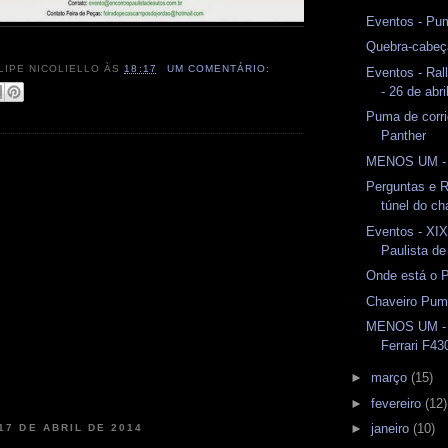
Eventos - Pu
Quebra-cabeç
LIPE NICOLIELLO
ÀS
18:17
UM COMENTÁRIO:
Eventos - Ral
- 26 de abr
Puma de corr
Panther
MENOS UM - 
Perguntas e R
túnel do ch
Eventos - XI
Paulista de
Onde está o 
Chaveiro Pu
MENOS UM - 
Ferrari F43
►
março
(15)
►
fevereiro
(12)
►
janeiro
(10)
17 DE ABRIL DE 2014