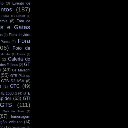
Evento de
ho
(3)
ntos
(187)
s Puma
(1)
Export
(1)
aróis
(8)
Fato de
as e Gatas
as
(4)
Fibra de vidro
Fora
s Puma
(4)
106)
Foto de
 do dia
(1)
Freios
(1)
Galeria do
(2)
GT
des Felinos
(2)
i
(49)
GT Malzoni
(55)
GTB Pick-up
GTB S2 ASA
(8)
GTC
(49)
4
(2)
TE 1600 S
(4)
GTE
pider
(63)
GTI
GTS
(111)
Guia de Porta
(1)
(87)
Homenagem
eção veicular
(14)
or
(12)
interlagos
(1)