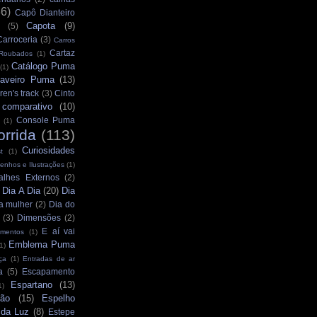
36)
Capô Dianteiro
Capota
(9)
(5)
Carroceria
(3)
Carros
Cartaz
 Roubados
(1)
Catálogo Puma
(1)
aveiro Puma
(13)
ren's track
(3)
Cinto
comparativo
(10)
Console Puma
(1)
orrida
(113)
Curiosidades
t
(1)
enhos e Ilustrações
(1)
alhes Externos
(2)
Dia A Dia
(20)
Dia
)
a mulher
(2)
Dia do
(3)
Dimensões
(2)
E aí vai
mentos
(1)
Emblema Puma
1)
ça
(1)
Entradas de ar
a
(5)
Escapamento
Espartano
(13)
1)
ção
(15)
Espelho
 da Luz
(8)
Estepe