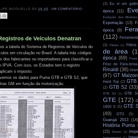
(3)
Eu vi um gatin
Eve
LIPE NICOLIELLO
ÀS
19:45
UM COMENTÁRIO:
época
(11)
Evolução dos Modelo
Exportação
(13)
F
Fer
época
(9)
(112)
Registros de Veículos Denatran
Ferrament
(3)
Filtro
Filmes
(1)
os a tabela do Sistema de Registros de Veículos do
de área
(
ulos em circulação no Brasil. A tabela trás códigos
época
(69)
 dos fabricantes ou importadores para classificar o
Frase
Friso de Para-brisa
do IPVA. Com isso, os Estados tem o registro
Rinaldi
(38)
Gran
aplicam o imposto.
(97)
GT Malzon
, vemos os dados para Puma GTB e GTB S2, que
GTB
Hard Top
(2)
tras GM em função da motorização.
GTB S2
(33)
(2)
GTB S
GTB S3
(1)
GTE
(172)
G
GTE S
1800 S
(5)
(49)
GTO
(5)
Guarujá 2013
(14)
História Puma
(15)
insp
Humor
(1)
Interi
Instrumentos
(1)