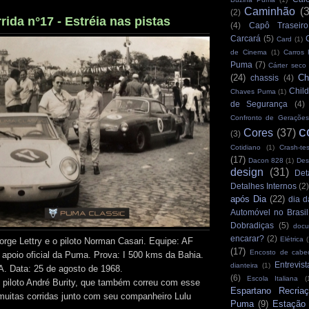
Caminhão
(
(2)
ida n°17 - Estréia nas pistas
(4)
Capô Traseiro
Carcará
(5)
Card
(1)
de Cinema
(1)
Carros
Puma
(7)
Cárter seco
(24)
Ch
chassis
(4)
Child
Chaves Puma
(1)
de Segurança
(4)
Confronto de Gerações
c
Cores
(37)
(3)
Cotidiano
(1)
Crash-tes
(17)
Dacon 828
(1)
Des
design
(31)
Det
Detalhes Internos
(2
após Dia
(22)
dia d
Automóvel no Brasil
Dobradiças
(5)
docu
encarar?
(2)
Elétrica
(
rge Lettry e o piloto Norman Casari. Equipe: AF
(17)
Encosto de cabe
poio oficial da Puma. Prova: I 500 kms da Bahia.
Entrevist
dianteira
(1)
A. Data: 25 de agosto de 1968.
(6)
Escola Italiana
(
o piloto André Burity, que também correu com esse
Espartano Recria
uitas corridas junto com seu companheiro Lulu
Puma
(9)
Estação