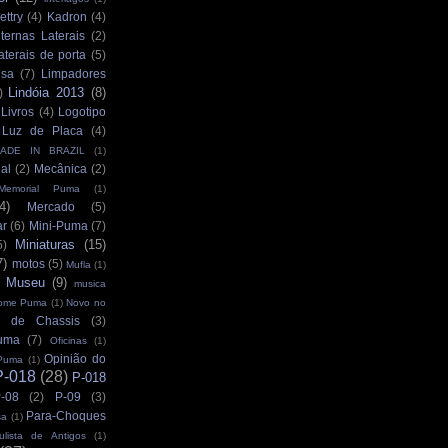
ettry
(4)
Kadron
(4)
ternas Laterais
(2)
aterais de porta
(5)
isa
(7)
Limpadores
Lindóia 2013
(8)
)
Livros
(4)
Logotipo
Luz de Placa
(4)
ADE IN BRAZIL
(1)
al
(2)
Mecânica
(2)
Memorial Puma
(1)
4)
Mercado
(5)
ar
(6)
Mini-Puma
(7)
Miniaturas
(15)
5)
7)
motos
(5)
Mufla
(1)
Museu
(9)
musica
ome Puma
(1)
Novo no
 de Chassis
(3)
uma
(7)
Oficinas
(1)
Opinião do
Puma
(1)
P-018
(28)
P-018
-08
(2)
P-09
(3)
Para-Choques
sa
(1)
ulista de Antigos
(1)