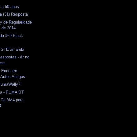
ma 50 anos
a (31) Resposta
ly de Regularidade
il de 2014
ida #69 Black
GTE amarela
espostas - Ar no
assi
X Encontro
 Autos Antigos
PumaWally?
ma - PUMAKIT
De AM4 para
0