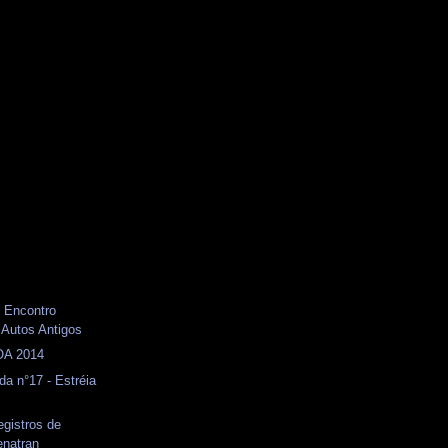
X Encontro
 Autos Antigos
OA 2014
da n°17 - Estréia
gistros de
enatran