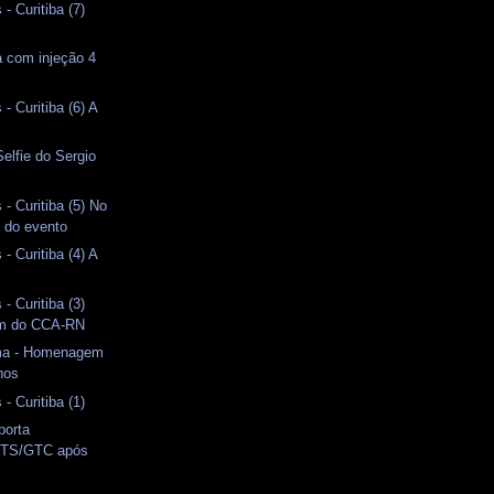
- Curitiba (7)
a
 com injeção 4
- Curitiba (6) A
Selfie do Sergio
- Curitiba (5) No
a do evento
- Curitiba (4) A
- Curitiba (3)
m do CCA-RN
ma - Homenagem
nos
- Curitiba (1)
porta
TS/GTC após