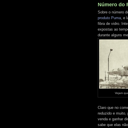
Número do P
Sobre o número d
produto Puma
, e 
fibra de vidro. In
expostas ao tempo
durante alguns m
Vejam que
Claro que no come
reduzido e muito,
venda e ganhar di
sabe que elas nã