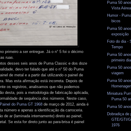
Puma 50 anos 
Vista Aére
Humor - Puma
bicos
Puma 50 anos 
exposição
Foto do dia - 
Tempo
mo primeiro a ser entregue. Já o n° 5 foi o décimo
Puma 50 anos 
as ruas.
primeiro di
os desses seis anos de Puma Classic e dos doze
Puma 50 anos 
nalidade, devo ter falado que até o n° 50 do Puma
viagem
inel de metal e a partir daí utilizando o painel de
Puma 50 anos 
ra. Mas esta afirmação está incorreta. Depois de
Homenage
nte os registros, analisamos que não podemos
ão desta, pois a metodologia de fabricação aplicada,
Miniatura Pu
formalidade de sequência dos números. Neste caso,
Puma 50 a
Painel do Puma GT 1968
de março de 2012, ainda é
Puma 50 anos 
ita número e apenas a identificação da carroceria.
Dobradiça de 
ão de ar (laminada internamente) direto ao painel,
GTE/GTI/G
etal. Se esta for direto junto ao para-brisa é painel
1976