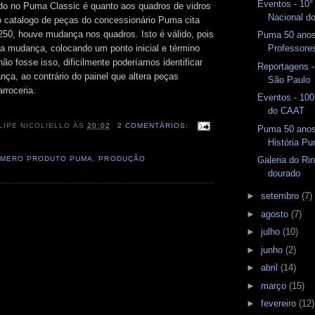
Eventos - 10°
ado no Puma Classic é quanto aos quadros de vidros
Nacional d
o catalogo de peças do concessionário Puma cita
 250, houve mudança nos quadros. Isto é válido, pois
Puma 50 anos
Professore
a mudança, colocando um ponto inicial e término
não fosse isso, dificilmente poderíamos identificar
Reportagens -
nça, ao contrário do painel que altera peças
São Paulo
rroceria.
Eventos - 100
do CAAT
LIPE NICOLIELLO
ÀS
20:02
2 COMENTÁRIOS:
Puma 50 anos
História P
MERO PRODUTO PUMA
,
PRODUÇÃO
Galeria do Ri
dourado
►
setembro
(7)
►
agosto
(7)
►
julho
(10)
►
junho
(2)
►
abril
(14)
►
março
(15)
►
fevereiro
(12)