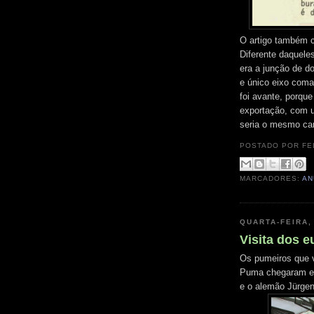
O artigo também c
Diferente daquele
era a junção de d
e único eixo coma
foi avante, porqu
exportação, com u
seria o mesmo cam
POSTADO POR
FE
MARCADORES:
AN
QUARTA-FEIRA,
Visita dos 
Os pumeiros que v
Puma chegaram em
e o alemão Jürge