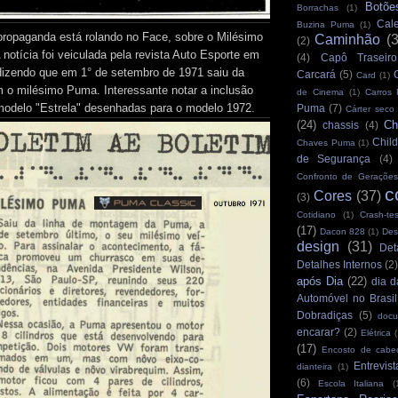
Botõe
Borrachas
(1)
Cale
Buzina Puma
(1)
ropaganda está rolando no Face, sobre o Milésimo
Caminhão
(
(2)
notícia foi veiculada pela revista Auto Esporte em
(4)
Capô Traseiro
dizendo que em 1° de setembro de 1971 saiu da
Carcará
(5)
Card
(1)
 o milésimo Puma. Interessante notar a inclusão
de Cinema
(1)
Carros
modelo "Estrela" desenhadas para o modelo 1972.
Puma
(7)
Cárter seco
(24)
Ch
chassis
(4)
Child
Chaves Puma
(1)
de Segurança
(4)
Confronto de Gerações
c
Cores
(37)
(3)
Cotidiano
(1)
Crash-tes
(17)
Dacon 828
(1)
Des
design
(31)
Det
Detalhes Internos
(2
após Dia
(22)
dia d
Automóvel no Brasil
Dobradiças
(5)
docu
encarar?
(2)
Elétrica
(
(17)
Encosto de cabe
Entrevist
dianteira
(1)
(6)
Escola Italiana
(