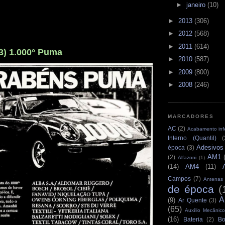
►
janeiro
(10)
►
2013
(306)
►
2012
(568)
►
2011
(614)
3) 1.000° Puma
►
2010
(587)
►
2009
(800)
►
2008
(246)
MARCADORES
AC
(2)
Acabamento infe
Interno (Quantil)
(
Adesivos
época
(3)
AM1
(2)
Alfazoni
(1)
(14)
AM4
(11)
Campos
(7)
Antenas
de época
(
A
(9)
Ar Quente
(3)
(65)
Auxílio Mecânico
(16)
Bateria
(2)
Bo