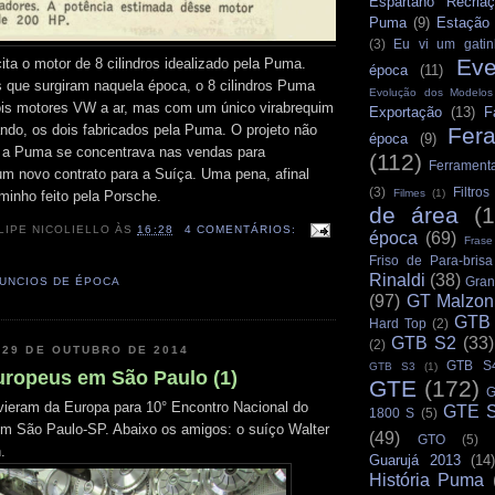
Espartano Recria
Puma
(9)
Estação
(3)
Eu vi um gatin
Eve
ita o motor de 8 cilindros idealizado pela Puma.
época
(11)
s que surgiram naquela época, o 8 cilindros Puma
Evolução dos Modelo
ois motores VW a ar, mas com um único virabrequim
Exportação
(13)
F
ndo, os dois fabricados pela Puma. O projeto não
Fer
época
(9)
e a Puma se concentrava nas vendas para
(112)
Ferrament
m novo contrato para a Suíça. Uma pena, afinal
(3)
Filtro
Filmes
(1)
inho feito pela Porsche.
de área
(
LIPE NICOLIELLO
ÀS
16:28
4 COMENTÁRIOS:
época
(69)
Frase
Friso de Para-brisa
Rinaldi
(38)
Gran
UNCIOS DE ÉPOCA
(97)
GT Malzon
GTB
Hard Top
(2)
GTB S2
(33)
(2)
 29 DE OUTUBRO DE 2014
GTB S
GTB S3
(1)
europeus em São Paulo (1)
GTE
(172)
G
ieram da Europa para 10° Encontro Nacional do
GTE S
1800 S
(5)
 São Paulo-SP. Abaixo os amigos: o suíço Walter
(49)
GTO
(5)
n.
Guarujá 2013
(14)
História Puma