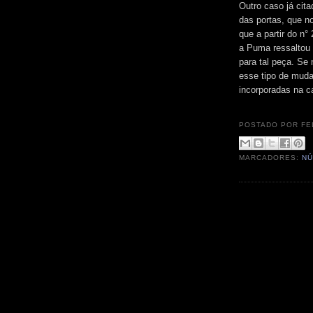
Outro caso já cit
das portas, que n
que a partir do n°
a Puma ressaltou 
para tal peça. Se 
esse tipo de muda
incorporadas na ca
POSTADO POR
FE
MARCADORES:
NÚ