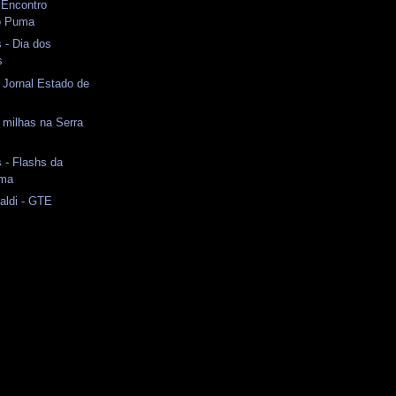
 Encontro
o Puma
 - Dia dos
s
 Jornal Estado de
 milhas na Serra
 - Flashs da
uma
naldi - GTE