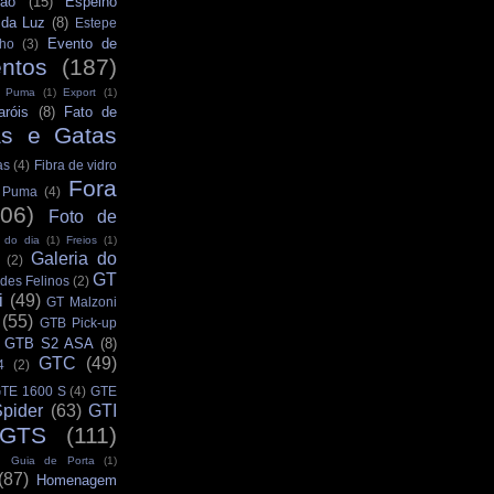
ção
(15)
Espelho
 da Luz
(8)
Estepe
Evento de
ho
(3)
ntos
(187)
s Puma
(1)
Export
(1)
aróis
(8)
Fato de
as e Gatas
as
(4)
Fibra de vidro
Fora
s Puma
(4)
106)
Foto de
 do dia
(1)
Freios
(1)
Galeria do
(2)
GT
des Felinos
(2)
i
(49)
GT Malzoni
(55)
GTB Pick-up
GTB S2 ASA
(8)
GTC
(49)
4
(2)
TE 1600 S
(4)
GTE
pider
(63)
GTI
GTS
(111)
Guia de Porta
(1)
(87)
Homenagem