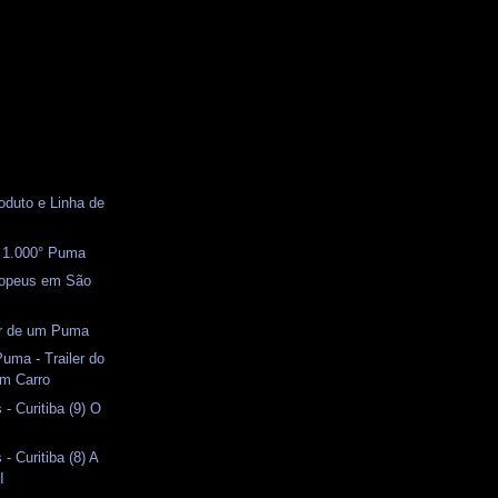
oduto e Linha de
) 1.000° Puma
uropeus em São
or de um Puma
uma - Trailer do
m Carro
- Curitiba (9) O
- Curitiba (8) A
I