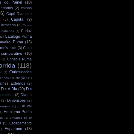
s do Painel
(10)
ndários
(2)
calhas
36)
Capô Dianteiro
Capota
(9)
(5)
Carroceria
(3)
Carros
Cartaz
 Roubados
(1)
Catálogo Puma
(1)
aveiro Puma
(13)
ren's track
(3)
Cinto
comparativo
(10)
Console Puma
(1)
orrida
(113)
Curiosidades
t
(1)
enhos e Ilustrações
(1)
alhes Externos
(2)
Dia A Dia
(20)
Dia
)
a mulher
(2)
Dia do
(3)
Dimensões
(2)
E aí vai
mentos
(1)
Emblema Puma
1)
ça
(1)
Entradas de ar
a
(5)
Escapamento
Espartano
(13)
1)