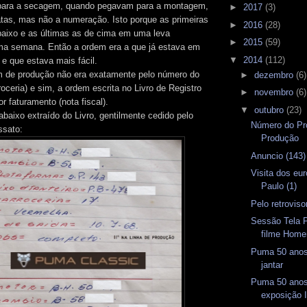
para a secagem, quando pegavam para a montagem,
►
2017
(3)
tas, mas não a numeração. Isto porque as primeiras
►
2016
(28)
aixo e as últimas as de cima em uma leva
►
2015
(59)
ma semana. Então a ordem era a que já estava em
▼
2014
(112)
 e que estava mais fácil.
m de produção não era exatamente pelo número do
►
dezembro
(6)
roceria) e sim, a ordem escrita no Livro de Registro
►
novembro
(6)
or faturamento (nota fiscal).
▼
outubro
(23)
baixo extraído do Livro, gentilmente cedido pelo
Número do Pr
sato:
Produção
Anuncio (143
Visita dos e
Paulo (1)
Pelo retrovis
Sessão Tela P
filme Home
Puma 50 anos 
jantar
Puma 50 anos 
exposição I