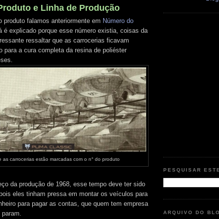
roduto e Linha de Produção
o produto falamos anteriormente em
Número do
lá é explicado porque esse número existia, coisas da
teressante ressaltar que as carrocerias ficavam
 para a cura completa da resina de poliéster
eses.
 as carrocerias estão marcadas com o n° do produto
PESQUISAR EST
ço da produção de 1968, esse tempo deve ter sido
 pois eles tinham pressa em montar os veículos para
nheiro para pagar as contas, que quem tem empresa
ARQUIVO DO BL
o param.