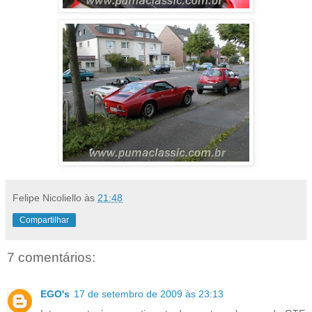
Felipe Nicoliello
às
21:48
Compartilhar
7 comentários:
EGO's
17 de setembro de 2009 às 23:13