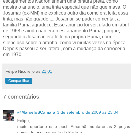
escapamentos Kadron tinham uma pintura preta, como
mostra o anuncio, uma tinta especial que não queimava. O
Josamar (ex-MM) me explicou outro dia como era feita essa
tinta, mas não guardei.... Josamar, se puder comentar, a
família Puma agradece. Esse anuncio foi veiculado em abril
de 1968 e ainda não era o escapamento Puma, porque,
segundo o Josamar, era feito na própria Puma, com
silencioso sobre a aranha, como vi muitas vezes na época.
Depois passou a ser lateral, com a mudança da carroceria
em 1970.
Felipe Nicoliello
às
21:01
Compartilhar
7 comentários:
@MarceloSCamara
3 de setembro de 2009 às 23:04
Felipe,
muito oportuno este post. Amanhã montarei as 2 peças
novas do escapamento da Kadron.