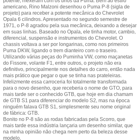
potente, mexeram com os brios da Puma. Bem ao estilo
americano, Rino Malzoni desenhou o Puma P-8 (sigla de
projeto) para receber a potente mecânica do Chevrolet
Opala 6 cilindros. Apresentado no segundo semestre de
1971, o P-8 agradou pela sua mecânica, deixando a desejar
em suas linhas. Baseado no Opala, ele tinha motor, cambio,
diferencial, suspensão e instrumentos do Chevrolet. O
chassis voltava a ser por longarinas, como nos primeiros
Puma DKW, ligando o trem dianteiro com o traseiro.
Utilizando várias peças do Puminha VW, como maçanetas
do Fissore, volante F1, entre outros, o projeto não era
definitivo, principalmente nos detalhes do carro, então nada
mais prático que pegar o que se tinha nas prateleiras.
Infelizmente essa carroceria foi totalmente transformada
para o novo desenho, que receberia o nome de GTO, para
mais tarde ser o conhecido GTB, que hoje em dia chamam
de GTB S1 para diferenciar do modelo S2, mas na época
ninguém falava GTB S1, simplesmente seu nome original
de fábrica: GTB.
Bonito no P-8 são as rodas fabricadas pela Scorro, que
mais tarde essa indústria lançaria um desenho similar, que
na minha opinião não chega nem perto da beleza desse
modelo.