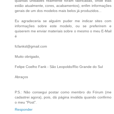
quantas unidades realmente foram fabricadas, onde elas
estão atualmente, cores, acabamentos), enfim informações
gerais de um dos modelos mais belos já produzidos...
Eu agradeceria se alguém puder me indicar sites com
informações sobre este modelo, ou se preferirem e
quiserem me enviar materiais sobre o mesmo o meu E-Mail
é
fcfanksl@gmail.com
Muito obrigado,
Felipe Coelho Fank - São Leopoldo/Rio Grande do Sul
Abraços
P.S.: Não consegui postar como membro do Fórum (me
cadastrei agora), pois, dá página inválida quando confirmo
o meu "Post".
Responder