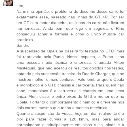
Leo,
Na minha opinião, o problema do desenho desse carro foi
exatamente esse, baseado nas linhas do GT 4R. Por ser
um GT com motor dianteiro, as linhas do carro não ficaram
harmoniosas. Ainda bem que logo em seguida, o Rino
conseguiu achar a formula e criou o único muscle car
brasileiro.
Sandro,
A suspensão de Opala na traseira foi testada no GTO, mas
foi reprovada pela Puma. Nesse aspecto, a Puma tinha
uma pessoa muito técnica e criteriosa, chamada Milton
Masteguin, que não aceitou os resultos obitidos nos testes,
optando pela suspensão traseira do Dogde Charger, que se
mostrou melhor e mais confiável. Vale lembrar que o Opala
é monobloco e o GTB chassis e carroceria. Para quem não
sabe, monobloco é a carroceria e chassis em uma peça
única. Além disso, o entre eixos do GTB é menor que no
Opala. Portanto o comportamento dinâmico é diferente nos
dois carros, mesmo que tenha a mesma mecânica.
Quanto a suspensão de Fusca, hoje em dia, realmente é a
pior para fazer curvas a 120 km/h, mas para andar
normalmente e principalmente em pisos ruins, ainda é a