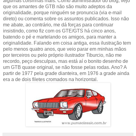
algumas coisinhas mais. Como administrador do blog, vejo
que os amantes de GTB não são muito adeptos da
originalidade, porque ninguém se pronuncia (via e-mail
direto) ou comenta sobre os assuntos publicados. Isso não
me abate, ao contrário, me dá forças para continuar
insistindo, como fiz com os GTE/GTS há cinco anos,
batendo o pé e martelando os amigos, para manter a
originalidade. Falando em coisa antiga, essa ilustração tem
pelo menos quatro anos, que veio parar em minhas mãos
por terceiros ou pelo próprio ilustrador Tiburcio, não me
recordo, peço desculpas, mas está aí o bonito desenho de
um GTB quase original, se não fosse pelas rodas. Ano? A
partir de 1977 pela grade dianteira, em 1976 a grade ainda
era a de dois filetes cromados na horizontal.