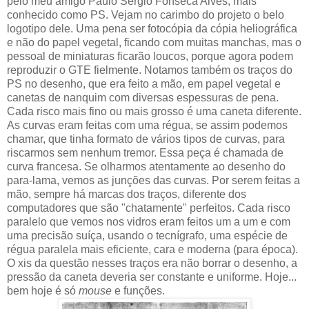
pelo meu amigo Paulo Sérgio Fonseca Alves, mais
conhecido como PS. Vejam no carimbo do projeto o belo
logotipo dele. Uma pena ser fotocópia da cópia heliográfica
e não do papel vegetal, ficando com muitas manchas, mas o
pessoal de miniaturas ficarão loucos, porque agora podem
reproduzir o GTE fielmente. Notamos também os traços do
PS no desenho, que era feito a mão, em papel vegetal e
canetas de nanquim com diversas espessuras de pena.
Cada risco mais fino ou mais grosso é uma caneta diferente.
As curvas eram feitas com uma régua, se assim podemos
chamar, que tinha formato de vários tipos de curvas, para
riscarmos sem nenhum tremor. Essa peça é chamada de
curva francesa. Se olharmos atentamente ao desenho do
para-lama, vemos as junções das curvas. Por serem feitas a
mão, sempre há marcas dos traços, diferente dos
computadores que são "chatamente" perfeitos. Cada risco
paralelo que vemos nos vidros eram feitos um a um e com
uma precisão suíça, usando o tecnígrafo, uma espécie de
régua paralela mais eficiente, cara e moderna (para época).
O xis da questão nesses traços era não borrar o desenho, a
pressão da caneta deveria ser constante e uniforme. Hoje...
bem hoje é só
mouse
e funções.