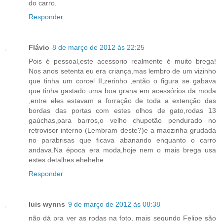
do carro.
Responder
Flávio
8 de março de 2012 às 22:25
Pois é pessoal,este acessorio realmente é muito brega!
Nos anos setenta eu era criança,mas lembro de um vizinho
que tinha um corcel II,zerinho ,então o figura se gabava
que tinha gastado uma boa grana em acessórios da moda
,entre eles estavam a forração de toda a extenção das
bordas das portas com estes olhos de gato,rodas 13
gaúchas,para barros,o velho chupetão pendurado no
retrovisor interno (Lembram deste?)e a maozinha grudada
no parabrisas que ficava abanando enquanto o carro
andava.Na época era moda,hoje nem o mais brega usa
estes detalhes ehehehe.
Responder
luis wynns
9 de março de 2012 às 08:38
não dá pra ver as rodas na foto, mais segundo Felipe são