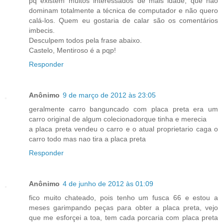
pq existem muitos interessados de mais idade, que não
dominam totalmente a técnica de computador e não quero
calá-los. Quem eu gostaria de calar são os comentários
imbecis.
Desculpem todos pela frase abaixo.
Castelo, Mentiroso é a pqp!
Responder
Anônimo
9 de março de 2012 às 23:05
geralmente carro banguncado com placa preta era um
carro original de algum colecionadorque tinha e merecia
a placa preta vendeu o carro e o atual proprietario caga o
carro todo mas nao tira a placa preta
Responder
Anônimo
4 de junho de 2012 às 01:09
fico muito chateado, pois tenho um fusca 66 e estou a
meses garimpando peças para obter a placa preta, vejo
que me esforçei a toa, tem cada porcaria com placa preta