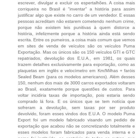
escrever, divulgar e excluir os espertalhões. A coisa mais
corriqueira no Brasil é "inventar" a história para assim
justificar algo que existe no carro de um vendedor. E essas
pessoas acreditam não estarem cometendo nenhum crime,
porque não existem leis punitivas à quem distorce a
história, infelizmente porque a história ainda está sendo
escrita. Entre os pumeiros, a coisa mais comum que vemos
em sites de venda de veículos são os veículos Puma
Exportação. Mas os únicos são os 150 veículos GTI e GTC
repatriados, devolução dos E.U.A., em 1981, os quais
trazem detalhes exclusivamente para exportação, como as
plaquetas em inglês e velocímetro em Km/Milhas + faróis
Sealed Beam (para os modelos americanos). Além desses
150, nenhum dos mais de 3000 carros exportados voltaram
ao Brasil, exatamente porque questões de custos. Para
voltar incidiria taxas de importação, pois estaria sendo
comprado lá fora. E os únicos que se tem notícia que
sofreram a devolução, sem taxas por ser produto
devolvido, foram esses vindos dos E.U.A. O modelo Puma
Export foi um modelo fabricado visando um pedido de
exportação que acabou não se concretizando totalmente e
esses modelos foram fabricados para venda interna e o