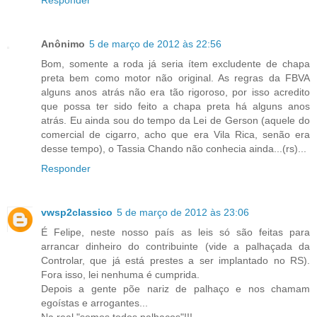
Anônimo
5 de março de 2012 às 22:56
Bom, somente a roda já seria ítem excludente de chapa
preta bem como motor não original. As regras da FBVA
alguns anos atrás não era tão rigoroso, por isso acredito
que possa ter sido feito a chapa preta há alguns anos
atrás. Eu ainda sou do tempo da Lei de Gerson (aquele do
comercial de cigarro, acho que era Vila Rica, senão era
desse tempo), o Tassia Chando não conhecia ainda...(rs)...
Responder
vwsp2classico
5 de março de 2012 às 23:06
É Felipe, neste nosso país as leis só são feitas para
arrancar dinheiro do contribuinte (vide a palhaçada da
Controlar, que já está prestes a ser implantado no RS).
Fora isso, lei nenhuma é cumprida.
Depois a gente põe nariz de palhaço e nos chamam
egoístas e arrogantes...
Na real "somos todos palhaços"!!!