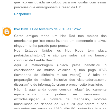
que fico em duvida se coloco para me igualar com essas
porcarias que envergonham a razão da P.P.
Responder
bvd1955
11 de fevereiro de 2015 às 12:42
Caros amigos tenho um Hot Rod nos moldes dos
americanos,por isto estou fazendo um comentario q talvez
ninguem tenha parado para pensar....
Nos Estados Unidos os Hot Rods tem placa
preta(placa'historic') e são premiados até no famoso
concurso de Peeble Beach.
Aqui a malandragem ((placa preta beneficiou o
colecionador de muitos veiculos q não paga IPVA
(lavanderia de dinheiro muitas vezes)).... A falta de
preparação de muitos, inclusive dos vistoriadores,como
disseram);e de informação criam o preconceito brasileiro.
Não há aqui ainda quem consiga 'julgar' tecnicamente
equipamentos que podem ser rarissimos.......
ex:rodas,injeção e blowers de magnesio, motores
musculosos da decada de 60 e 70 que foram e são
colocados em carros de 1930, 40e 50...rodas liga leve de