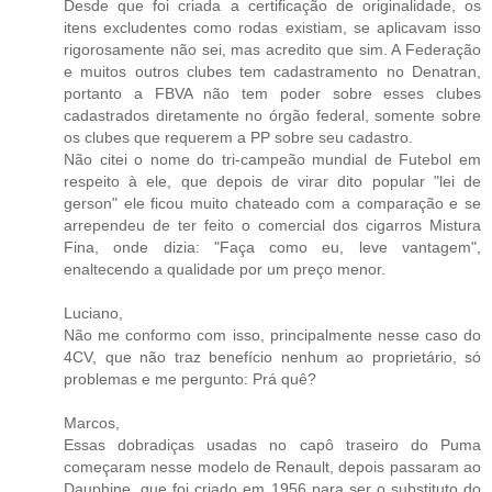
Desde que foi criada a certificação de originalidade, os
itens excludentes como rodas existiam, se aplicavam isso
rigorosamente não sei, mas acredito que sim. A Federação
e muitos outros clubes tem cadastramento no Denatran,
portanto a FBVA não tem poder sobre esses clubes
cadastrados diretamente no órgão federal, somente sobre
os clubes que requerem a PP sobre seu cadastro.
Não citei o nome do tri-campeão mundial de Futebol em
respeito à ele, que depois de virar dito popular "lei de
gerson" ele ficou muito chateado com a comparação e se
arrependeu de ter feito o comercial dos cigarros Mistura
Fina, onde dizia: "Faça como eu, leve vantagem",
enaltecendo a qualidade por um preço menor.
Luciano,
Não me conformo com isso, principalmente nesse caso do
4CV, que não traz benefício nenhum ao proprietário, só
problemas e me pergunto: Prá quê?
Marcos,
Essas dobradiças usadas no capô traseiro do Puma
começaram nesse modelo de Renault, depois passaram ao
Dauphine, que foi criado em 1956 para ser o substituto do