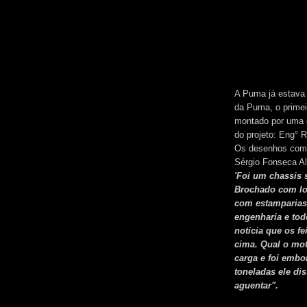
A Puma já estava 
da Puma, o primeir
montado por uma e
do projeto: Eng° 
Os desenhos come
Sérgio Fonseca Al
'Foi um chassis
Brochado com lon
com estamparias
engenharia e to
notícia que os f
cima. Qual o mot
carga e foi embo
toneladas ele dis
aguentar".