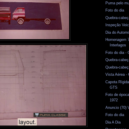
Puma pelo mu
Foto do dia
Quebra-cabeç
Inspeção Veicu
Dia do Automó
Homenagem 7
Interlagos
Foto do dia -
Quebra-cabeç
Quebra-cabeç
Vista Aérea 
Capota Rígid
GTS
Foto de époc
1972
Anuncio (70) 
Foto do dia
Dia A Dia