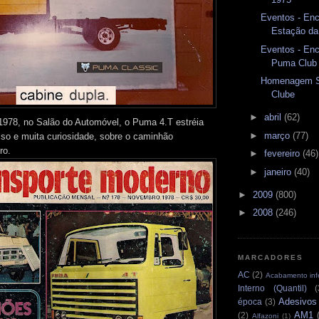
Eventos - En
Estação da
Eventos - En
Puma Club
Homenagem S
Clube
►
abril
(62)
978, no Salão do Automóvel, o Puma 4.T estréia
►
março
(77)
o e muita curiosidade, sobre o caminhão
ro.
►
fevereiro
(46)
►
janeiro
(40)
►
2009
(800)
►
2008
(246)
MARCADORES
AC
(2)
Acabamento infe
Interno (Quantil)
(
Adesivos
época
(3)
AM1
(2)
Alfazoni
(1)