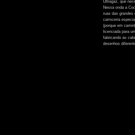
Ultragaz, que ne
Nessa onda a Coca
ruas das grandes
carroceria especi
(porque em caminh
licenciada para u
fabricando as cab
desenhos diferent