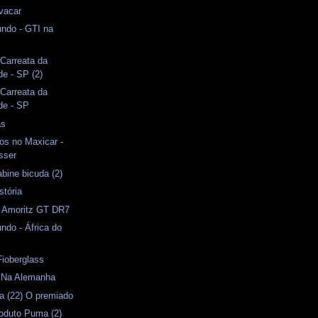
vacar
ndo - GTI na
 Carreata da
de - SP (2)
 Carreata da
de - SP
as
os no Maxicar -
sser
bine bicuda (2)
stória
- Amoritz GT DR7
do - África do
Fioberglass
) Na Alemanha
a (22) O premiado
oduto Puma (2)