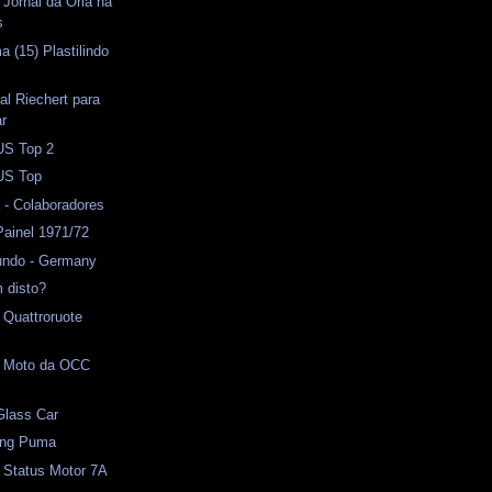
 Jornal da Orla na
s
a (15) Plastilindo
9
al Riechert para
ar
US Top 2
 US Top
 - Colaboradores
Painel 1971/72
undo - Germany
 disto?
 Quattroruote
 - Moto da OCC
Glass Car
ing Puma
 Status Motor 7A