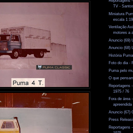
Reportagens -
TV - Santo
Miniatura Pum
escala 1:1
Ventilação Axi
motores a 
Anuncio (69) 
Anuncio (68)
História Puma
Foto do dia - 
Puma pelo m
O que pensam
Reportagens -
1975 / 76
Fora de área
apreendida
Anuncio (67) 
Press Releas
Reportagens -
1975