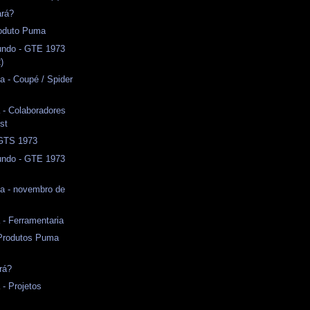
ará?
oduto Puma
ndo - GTE 1973
)
 - Coupé / Spider
 - Colaboradores
st
 GTS 1973
ndo - GTE 1973
eja - novembro de
 - Ferramentaria
 Produtos Puma
rá?
 - Projetos