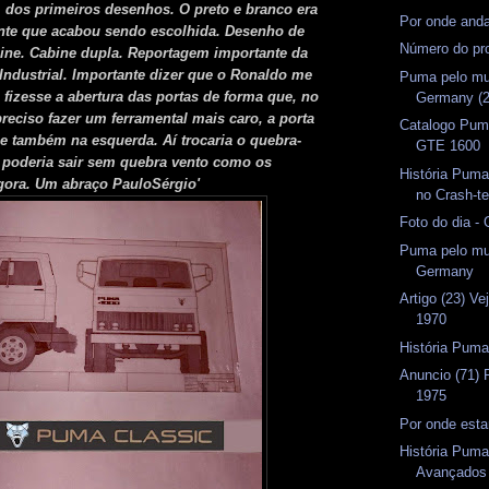
dos primeiros desenhos. O preto e branco era
Por onde and
rente que acabou sendo escolhida. Desenho de
Número do pr
bine. Cabine dupla. Reportagem importante da
 Industrial. Importante dizer que o Ronaldo me
Puma pelo mu
 fizesse a abertura das portas de forma que, no
Germany (2
preciso fazer um ferramental mais caro, a porta
Catalogo Puma
sse também na esquerda. Aí trocaria o quebra-
GTE 1600
 poderia sair sem quebra vento como os
História Puma
gora. Um abraço PauloSérgio'
no Crash-te
Foto do dia -
Puma pelo mu
Germany
Artigo (23) V
1970
História Puma
Anuncio (71)
1975
Por onde esta
História Puma
Avançados