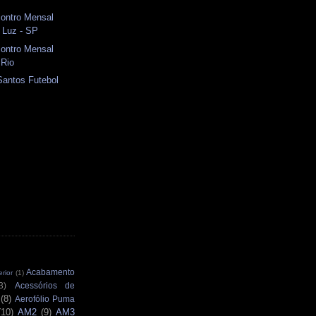
contro Mensal
 Luz - SP
contro Mensal
 Rio
antos Futebol
Acabamento
rior
(1)
3)
Acessórios de
(8)
Aerofólio Puma
(10)
AM2
(9)
AM3