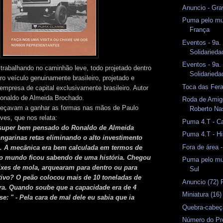
Anuncio - Gra
Puma pelo mu
França
Eventos - 9a.
Solidarieda
Eventos - 9a.
trabalhando no caminhão leve, todo projetado dentro
Solidarieda
o veículo genuinamente brasileiro, projetado e
Toca das Fer
mpresa de capital exclusivamente brasileiro. Autor
Ronaldo de Almeida Brochado.
Roda de Amig
çavam a ganhar as formas nas mãos de Paulo
Roberto Na
ves, que nos relata:
Puma 4.T - Ca
 super bem pensado do Ronaldo de Almeida
Puma 4.T - Hi
garinas retas eliminando o alto investimento
Fora de área 
. A mecânica era bem calculada em termos de
do mundo ficou sabendo de uma história. Chegou
Puma pelo mun
eixes de mola, arquearam para dentro ou para
Sul
ivo? O peão colocou mais de 10 toneladas de
Anuncio (72) 
ra. Quando soube que a capacidade era de 4
Miniatura (16
se: " - Pela cara de mal dele eu sabia que ia
Quebra-cabeç
Número do Pr