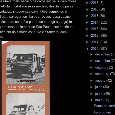
cessitáva mais espaço de carga em seus caminhões.
►
2017
(3)
-Cola imortalizou esse modelo, desfilando pelas
►
2016
(28)
 cidades, imponentes caminhões vermelhos e
►
2015
(59)
al para carregar vasilhames. Depois essa cabine
ões carroceria é a parte que carrega a carga) foi
►
2014
(112)
m empresa do interior de São Paulo, que continuou
►
2013
(306)
ines em dois modelos: Luxo e Standard, com
►
2012
(568)
es.
►
2011
(614)
▼
2010
(587)
►
dezembro
(4
►
novembro
(3
►
outubro
(22)
►
setembro
(70
►
agosto
(42)
►
julho
(38)
►
junho
(48)
▼
maio
(60)
Puma de corr
Foto do dia