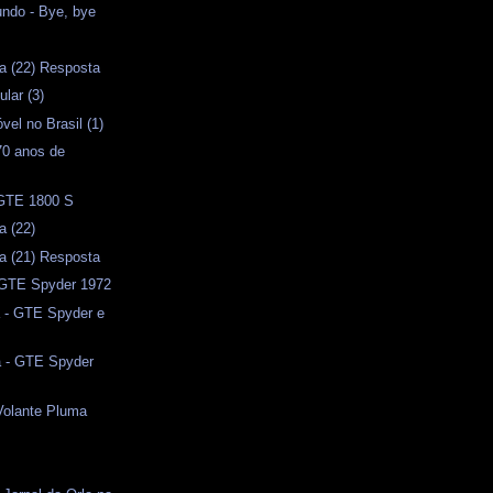
ndo - Bye, bye
a (22) Resposta
lar (3)
vel no Brasil (1)
0 anos de
 GTE 1800 S
a (22)
a (21) Resposta
- GTE Spyder 1972
a - GTE Spyder e
a - GTE Spyder
Volante Pluma