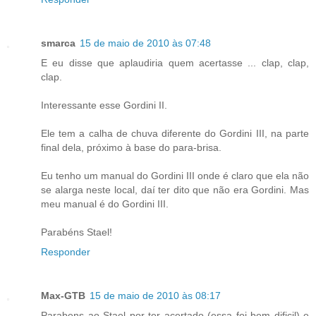
smarca
15 de maio de 2010 às 07:48
E eu disse que aplaudiria quem acertasse ... clap, clap,
clap.
Interessante esse Gordini II.
Ele tem a calha de chuva diferente do Gordini III, na parte
final dela, próximo à base do para-brisa.
Eu tenho um manual do Gordini III onde é claro que ela não
se alarga neste local, daí ter dito que não era Gordini. Mas
meu manual é do Gordini III.
Parabéns Stael!
Responder
Max-GTB
15 de maio de 2010 às 08:17
Parabens ao Stael por ter acertado (essa foi bem dificil) e