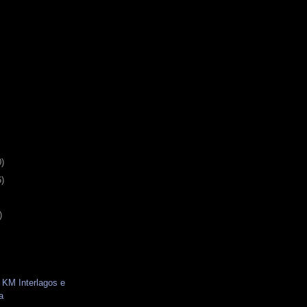
0)
6)
)
 KM Interlagos e
a