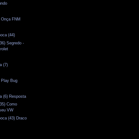
undo
s
 - Onça FNM
oca (44)
36) Segredo -
olet
a (7)
- Play Bug
a (6) Resposta
(35) Como
 seu VW
oca (43) Draco