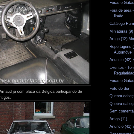
Feras e Gata
Fora de área 
limão
Catálogo Pum
Miniaturas (9)
Artigo (12) M
Reportagens (
Automóvel
Anuncio (42) 
Eventos - Tor
Regularida
Feras e Gata
Foto do dia
rnaud já com placa da Bélgica participando de
Quebra-cabeç
ntigos.
Quebra-cabeç
Sem comentá
Artigo (11)
Anuncio (41) 