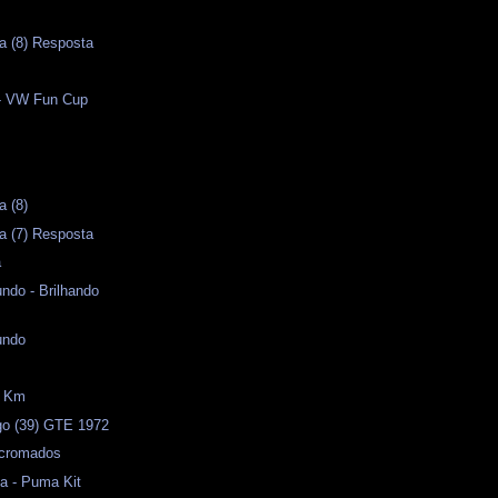
a (8) Resposta
 - VW Fun Cup
a (8)
a (7) Resposta
a
ndo - Brilhando
undo
0 Km
o (39) GTE 1972
 cromados
a - Puma Kit