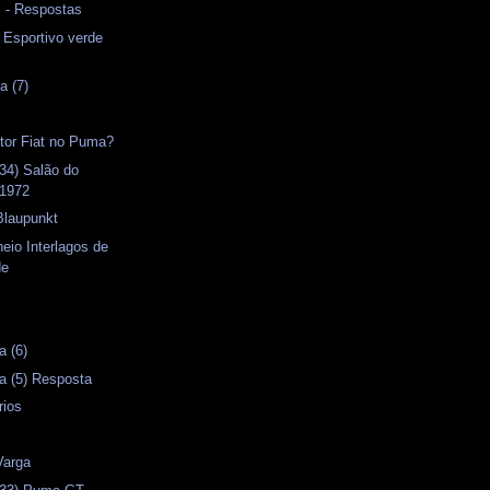
s - Respostas
- Esportivo verde
a (7)
otor Fiat no Puma?
34) Salão do
 1972
Blaupunkt
neio Interlagos de
de
s
a (6)
a (5) Resposta
rios
Varga