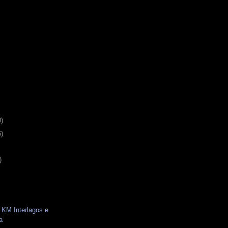
0)
6)
)
 KM Interlagos e
a