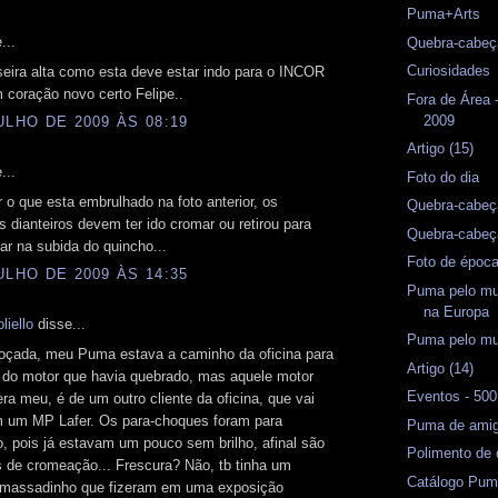
Puma+Arts
...
Quebra-cabeç
Curiosidades
eira alta como esta deve estar indo para o INCOR
 coração novo certo Felipe..
Fora de Área
2009
ULHO DE 2009 ÀS 08:19
Artigo (15)
...
Foto do dia
 o que esta embrulhado na foto anterior, os
Quebra-cabeç
 dianteiros devem ter ido cromar ou retirou para
Quebra-cabeç
ar na subida do quincho...
Foto de époc
ULHO DE 2009 ÀS 14:35
Puma pelo mu
na Europa
liello
disse...
Puma pelo m
çada, meu Puma estava a caminho da oficina para
Artigo (14)
 do motor que havia quebrado, mas aquele motor
Eventos - 50
ra meu, é de um outro cliente da oficina, que vai
m um MP Lafer. Os para-choques foram para
Puma de amig
 pois já estavam um pouco sem brilho, afinal são
Polimento de
 de cromeação... Frescura? Não, tb tinha um
Catálogo Pum
massadinho que fizeram em uma exposição