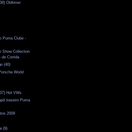
38) Oldtimer
s
io Puma Clube -
o Show Collection
 de Corrida
o (40)
Porsche World
(37) Hot VWs
apô traseiro Puma
ntos 2009
a (9)