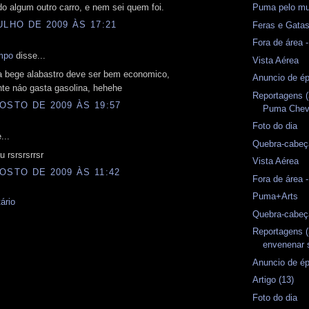
o algum outro carro, e nem sei quem foi.
Puma pelo m
ULHO DE 2009 ÀS 17:21
Feras e Gata
Fora de área
mpo
disse...
Vista Aérea
 bege alabastro deve ser bem economico,
Anuncio de ép
nte náo gasta gasolina, hehehe
Reportagens (
OSTO DE 2009 ÀS 19:57
Puma Chevr
Foto do dia
...
Quebra-cabeç
u rsrsrsrrsr
Vista Aérea
OSTO DE 2009 ÀS 11:42
Fora de área 
Puma+Arts
ário
Quebra-cabeç
Reportagens 
envenenar
Anuncio de ép
Artigo (13)
Foto do dia