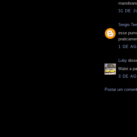
manobrand
31 DE J
Sergio Te
esse puma
praticame
1 DE AG
Luby
disse
Matei a pa
3 DE AG
Postar um coment