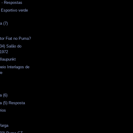
s - Respostas
- Esportivo verde
a (7)
otor Fiat no Puma?
34) Salão do
 1972
Blaupunkt
neio Interlagos de
de
s
a (6)
a (5) Resposta
rios
Varga