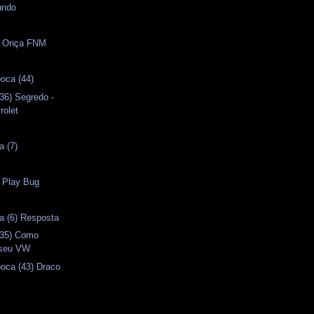
undo
s
 - Onça FNM
oca (44)
36) Segredo -
olet
a (7)
- Play Bug
a (6) Resposta
(35) Como
 seu VW
oca (43) Draco