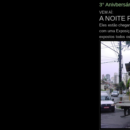
3° Anivbersá
VEM AÍ:
A NOITE
Eles estão chegan
com uma Exposição
expostos todos o