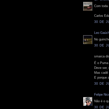
Com toda c
Carlos Ed
30 DE J
Leo Gaúc
No guincho
30 DE J
smarca dis
É o Puma 
Deve ser,
Mas cadê 
E porque a
30 DE J
Felipe Nico
Não é o q
30 DE J