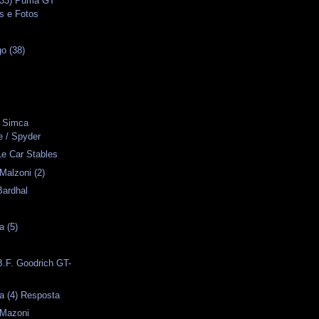
(33) Puma GT
os e Fotos
o (38)
s
- Simca
 / Spyder
Le Car Stables
Malzoni (2)
Bardhal
a (5)
B.F. Goodrich GT-
a (4) Resposta
 Mazoni