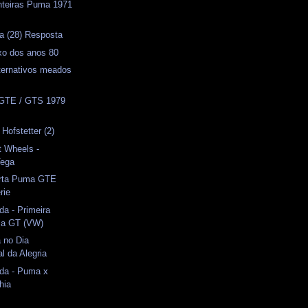
nteiras Puma 1971
a (28) Resposta
uxo dos anos 80
ternativos meados
GTE / GTS 1979
 Hofstetter (2)
t Wheels -
Vega
orta Puma GTE
rie
da - Primeira
ma GT (VW)
 no Dia
al da Alegria
ida - Puma x
hia
l