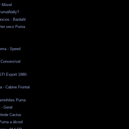
r Móvel
PumaWally?
ncios - Bardahl
arter seco Puma
s
nema - Speed
Conversível
 GTI Export 1980-
 - Cabine Frontal
aminhões Puma
 - Geral
erde Cactus
Puma a álcool