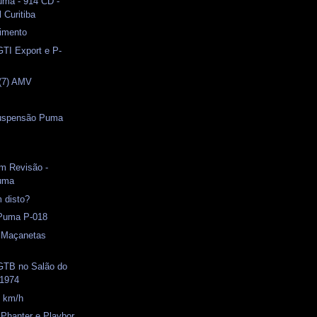
ma - 914 CD -
l Curitiba
cimento
 GTI Export e P-
(7) AMV
Suspensão Puma
l
em Revisão -
Puma
 disto?
 Puma P-018
) Maçanetas
 GTB no Salão do
 1974
0 km/h
 Phanter e Playbor