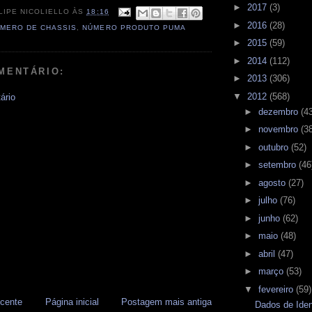
►
2017
(3)
LIPE NICOLIELLO
ÀS
18:16
►
2016
(28)
MERO DE CHASSIS
,
NÚMERO PRODUTO PUMA
►
2015
(59)
►
2014
(112)
MENTÁRIO:
►
2013
(306)
▼
2012
(568)
ário
►
dezembro
(4
►
novembro
(3
►
outubro
(52)
►
setembro
(46
►
agosto
(27)
►
julho
(76)
►
junho
(62)
►
maio
(48)
►
abril
(47)
►
março
(53)
▼
fevereiro
(59)
cente
Página inicial
Postagem mais antiga
Dados de Iden