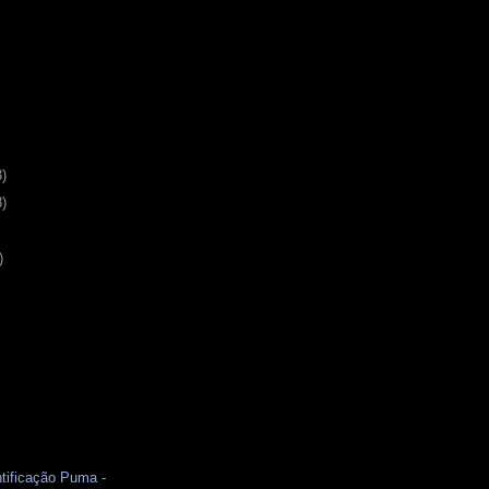
3)
8)
)
tificação Puma -