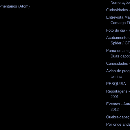
Numeraçõe
omentários (Atom)
Curiosidades 
Entrevista Má
Camargo Fi
Foto do dia -
Acabamento d
Spider / G
Puma de amig
Duas capo
Curiosidades 
Aviso de pro
telinha
PESQUISA
Reportagens 
2001
Eventos - Aut
2012
Quebra-cabeç
Por onde and