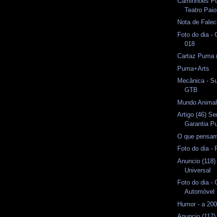
Caminhões Pu
Teatro Paio
Nota de Fale
Foto do dia -
018
Cartaz Puma 
Puma+Arts
Mecânica - 
GTB
Mundo Anima
Artigo (46) S
Garantia 
O que pensam
Foto do dia -
Anuncio (118
Universal
Foto do dia -
Automóvel
Humor - a 20
Anuncio (117)