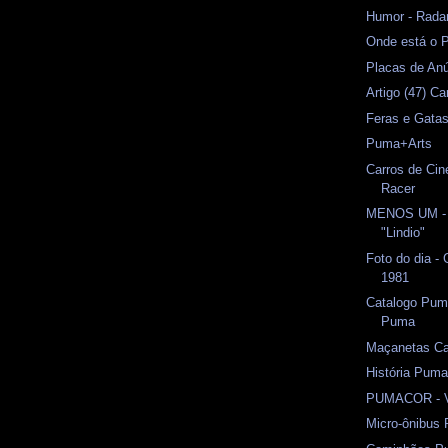
Humor - Rada
Onde está o 
Placas de Anú
Artigo (47) C
Feras e Gata
Puma+Arts
Carros de Ci
Racer
MENOS UM - 
"Lindio"
Foto do dia -
1981
Catalogo Puma
Puma
Maçanetas C
História Puma
PUMACOR - V
Micro-ônibus 