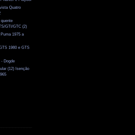
vista Quatro
2
 quente
S/GTI/GTC (2)
 Puma 1975 a
- GTS 1980 e GTS
 - Dogde
ular (12) Isenção
1965