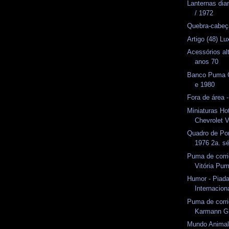
Lanternas dia
/ 1972
Quebra-cabeç
Artigo (48) L
Acessórios al
anos 70
Banco Puma 
e 1980
Fora de área -
Miniaturas Ho
Chevrolet 
Quadro de P
1976 2a. sé
Puma de corri
Vitória Pu
Humor - Piada
Internacion
Puma de corr
Karmann G
Mundo Anima