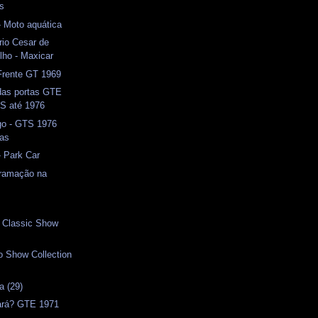
s
- Moto aquática
rio Cesar de
lho - Maxicar
 Frente GT 1969
as portas GTE
TS até 1976
o - GTS 1976
tas
- Park Car
gramação na
- Classic Show
o Show Collection
a (29)
ará? GTE 1971