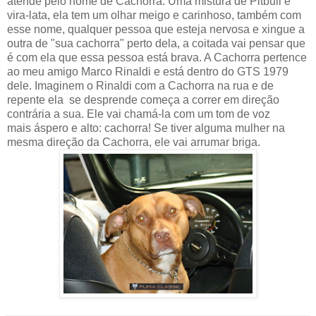
atende pelo nome de Cachorra. Uma mistura de Pitbull e
vira-lata, ela tem um olhar meigo e carinhoso, também com
esse nome, qualquer pessoa que esteja nervosa e xingue a
outra de "sua cachorra" perto dela, a coitada vai pensar que
é com ela que essa pessoa está brava. A Cachorra pertence
ao meu amigo Marco Rinaldi e está dentro do GTS 1979
dele. Imaginem o Rinaldi com a Cachorra na rua e de
repente ela se desprende começa a correr em direção
contrária a sua. Ele vai chamá-la com um tom de voz
mais áspero e alto: cachorra! Se tiver alguma mulher na
mesma direção da Cachorra, ele vai arrumar briga.