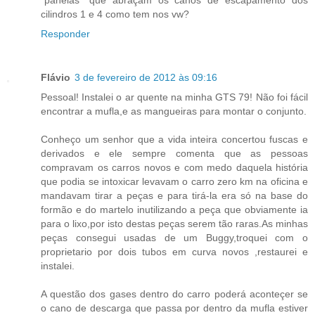
cilindros 1 e 4 como tem nos vw?
Responder
Flávio
3 de fevereiro de 2012 às 09:16
Pessoal! Instalei o ar quente na minha GTS 79! Não foi fácil
encontrar a mufla,e as mangueiras para montar o conjunto.
Conheço um senhor que a vida inteira concertou fuscas e
derivados e ele sempre comenta que as pessoas
compravam os carros novos e com medo daquela história
que podia se intoxicar levavam o carro zero km na oficina e
mandavam tirar a peças e para tirá-la era só na base do
formão e do martelo inutilizando a peça que obviamente ia
para o lixo,por isto destas peças serem tão raras.As minhas
peças consegui usadas de um Buggy,troquei com o
proprietario por dois tubos em curva novos ,restaurei e
instalei.
A questão dos gases dentro do carro poderá aconteçer se
o cano de descarga que passa por dentro da mufla estiver