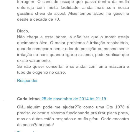
ferrugem. O cano de escape que passa dentro da mufla
enferruja com muita facilidade, ainda mais com nossa
gasolina cheia de álcool. Aliás temos álcool na gasolina
desde a década de 70.
Diogo,
Não chega a esse ponto, a não ser que o motor esteja
queimando óleo. O maior problema é irritação respiratória,
quando começar a sentir odor de poluição ou mesmo sentir
irritação no nariz quando ligar o sistema, pode verificar que
existe vazamento.
Se não quiser consertar é só andar com uma máscara e
tubo de oxigênio no carro.
Responder
Carla leitao
25 de novembro de 2014 às 21:19
Olá, alguém pode me ajudar?To como uma Gts 1978 é
preciso colocar o sistema funcionando pra tirar placa preta,
mas os dutos estão rasgados e mufla pifou. Onde encontro
às pecas?obrigada!