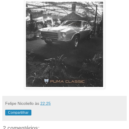
Felipe Nicoliello
às
22:25
Compartilhar
2 comentários: