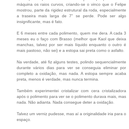
máquina os raios curvos, criando-se o vinco que o Felipe
mostrou, parte da rigidez estrutural da roda, especialmente
a traseira mais larga de 7" se perde. Pode ser algo
insignificante, mas é fato.
E 6 meses entre cada polimento, quem me dera. A cada 3
meses eu o faço com Brasso (melhor que Kaol que deixa
manchas, talvez por ser mais líquido enquanto o outro é
mais pastoso, não sei) e a estopa sai preta como o asfalto.
Na verdade, até fiz alguns testes, polindo sequencialmente
durante vários dias para ver se conseguia eliminar por
completo a oxidação, mas nada. A estopa sempre acaba
preta, menos é verdade, mas nunca termina.
Também experimentei cristalizar com cera cristalizadora
após o polimento para ver se o polimento durava mais, mas
nada. Não adianta. Nada consegue deter a oxidação.
Talvez um verniz pudesse, mas aí a originalidade iria para o
espaço.