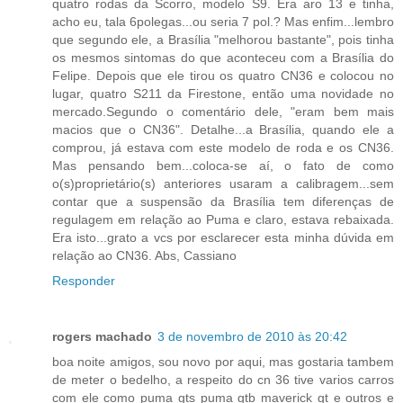
quatro rodas da Scorro, modelo S9. Era aro 13 e tinha,
acho eu, tala 6polegas...ou seria 7 pol.? Mas enfim...lembro
que segundo ele, a Brasília "melhorou bastante", pois tinha
os mesmos sintomas do que aconteceu com a Brasília do
Felipe. Depois que ele tirou os quatro CN36 e colocou no
lugar, quatro S211 da Firestone, então uma novidade no
mercado.Segundo o comentário dele, "eram bem mais
macios que o CN36". Detalhe...a Brasília, quando ele a
comprou, já estava com este modelo de roda e os CN36.
Mas pensando bem...coloca-se aí, o fato de como
o(s)proprietário(s) anteriores usaram a calibragem...sem
contar que a suspensão da Brasília tem diferenças de
regulagem em relação ao Puma e claro, estava rebaixada.
Era isto...grato a vcs por esclarecer esta minha dúvida em
relação ao CN36. Abs, Cassiano
Responder
rogers machado
3 de novembro de 2010 às 20:42
boa noite amigos, sou novo por aqui, mas gostaria tambem
de meter o bedelho, a respeito do cn 36 tive varios carros
com ele como puma gts puma gtb maverick gt e outros e