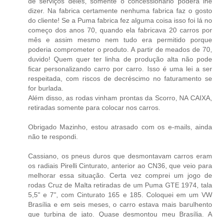
de serviços deles, somente o concessionário poderá lhe
dizer. Na fabrica certamente nenhuma fabrica faz o gosto
do cliente! Se a Puma fabrica fez alguma coisa isso foi lá no
começo dos anos 70, quando ela fabricava 20 carros por
mês e assim mesmo nem tudo era permitido porque
poderia comprometer o produto. A partir de meados de 70,
duvido! Quem quer ter linha de produção alta não pode
ficar personalizando carro por carro. Isso é uma lei a ser
respeitada, com riscos de decréscimo no faturamento se
for burlada.
Além disso, as rodas vinham prontas da Scorro, NA CAIXA,
retiradas somente para colocar nos carros.
Obrigado Mazinho, estou atrasado com os e-mails, ainda
não te respondi.
Cassiano, os pneus duros que desmontavam carros eram
os radiais Pirelli Cinturato, anterior ao CN36, que veio para
melhorar essa situação. Certa vez comprei um jogo de
rodas Cruz de Malta retiradas de um Puma GTE 1974, tala
5,5" e 7", com Cinturato 165 e 185. Coloquei em um VW
Brasília e em seis meses, o carro estava mais barulhento
que turbina de jato. Quase desmontou meu Brasília. A