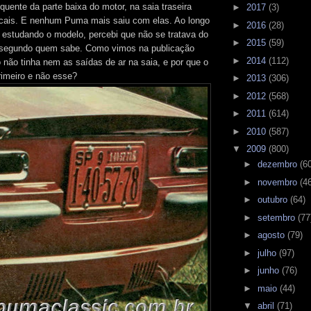
 quente da parte baixa do motor, na saia traseira
►
2017
(3)
icais. E nenhum Puma mais saiu com elas. Ao longo
►
2016
(28)
estudando o modelo, percebi que não se tratava do
►
2015
(59)
o segundo quem sabe. Como vimos na publicação
►
2014
(112)
ro não tinha nem as saídas de ar na saia, e por que o
imeiro e não esse?
►
2013
(306)
►
2012
(568)
►
2011
(614)
►
2010
(587)
▼
2009
(800)
►
dezembro
(6
►
novembro
(4
►
outubro
(64)
►
setembro
(77
►
agosto
(79)
►
julho
(97)
►
junho
(76)
►
maio
(44)
▼
abril
(71)