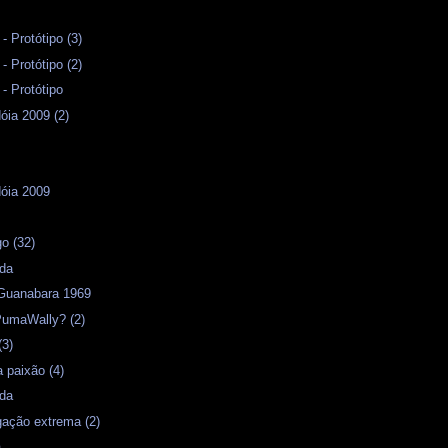
 Protótipo (3)
 Protótipo (2)
 Protótipo
óia 2009 (2)
dóia 2009
s
o (32)
ida
Guanabara 1969
PumaWally? (2)
(3)
 paixão (4)
ida
igação extrema (2)
a