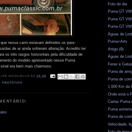
Foto do dia
Puma GT VW -
Puma GT VW -
Puma GT VW -
Águas de Lind
Puma+Arts
que nesse carro estavam definidos os para-
aídas de ar ainda sofreram alteração. Acredito ter
Artigo (9)
ra os três rasgos horizontais pela dificuldade de
Águas de Lin
amento do modelo apresentado nesse Puma
Feras e Gata
 sinal era bem mais charmoso.
Puma de amig
LIPE NICOLIELLO
ÀS
20:46
Puma de corr
,
PROTÓTIPO
1.000 Km da 
Onde está o 
MENTÁRIO:
Cartaz Puma 
Puma extrema
ário
Puma de corr
Velocidade, l
Foto de époc