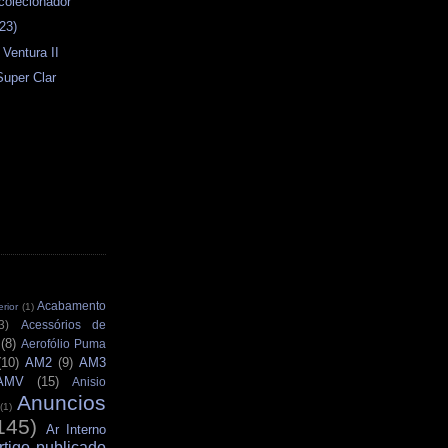
colecionador
23)
 Ventura II
Super Clar
Acabamento
rior
(1)
3)
Acessórios de
(8)
Aerofólio Puma
(10)
AM2
(9)
AM3
AMV
(15)
Anisio
Anuncios
(1)
145)
Ar Interno
rtigo publicado