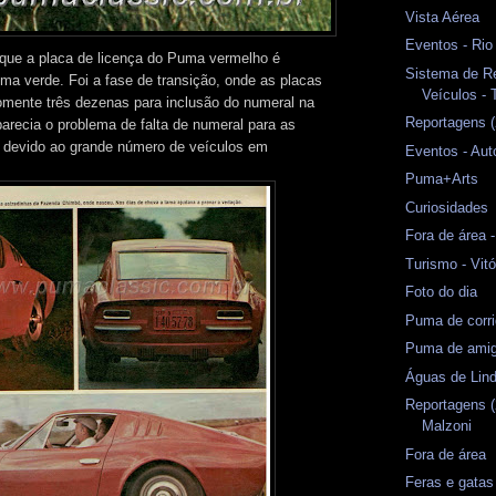
Vista Aérea
Eventos - Rio
que a placa de licença do Puma vermelho é
Sistema de Re
uma verde. Foi a fase de transição, onde as placas
Veículos - 
omente três dezenas para inclusão do numeral na
Reportagens (
parecia o problema de falta de numeral para as
, devido ao grande número de veículos em
Eventos - Au
Puma+Arts
Curiosidades
Fora de área -
Turismo - Vit
Foto do dia
Puma de corr
Puma de amig
Águas de Lind
Reportagens (
Malzoni
Fora de área
Feras e gatas