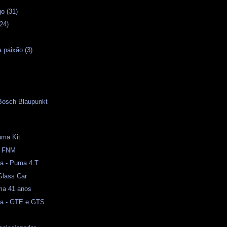
o (31)
24)
 paixão (3)
 Bosch Blaupunkt
uma Kit
 - FNM
a - Puma 4.T
Glass Car
ma 41 anos
ma - GTE e GTS