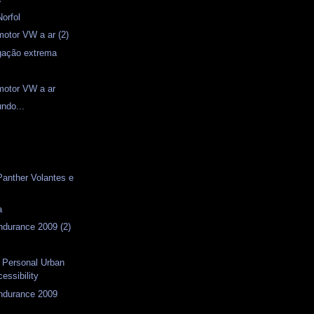
Norfol
motor VW a ar (2)
igação extrema
motor VW a ar
ndo...
s
s
Panther Volantes e
a
ndurance 2009 (2)
- Personal Urban
cessibility
Endurance 2009