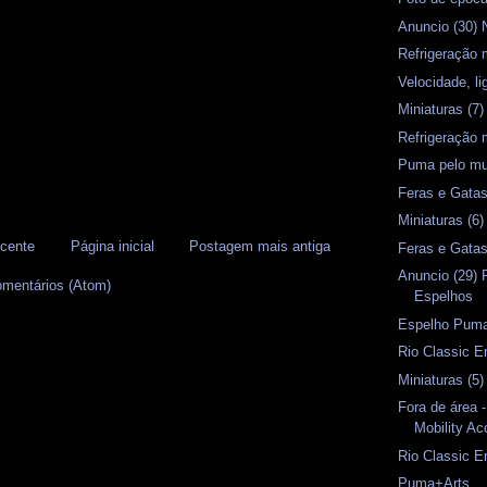
Anuncio (30) 
Refrigeração 
Velocidade, l
Miniaturas (7)
Refrigeração 
Puma pelo mu
Feras e Gata
Miniaturas (6)
cente
Página inicial
Postagem mais antiga
Feras e Gata
Anuncio (29) 
omentários (Atom)
Espelhos
Espelho Pum
Rio Classic E
Miniaturas (5)
Fora de área 
Mobility Ac
Rio Classic 
Puma+Arts