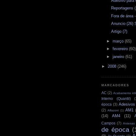
Adesivo para 
Reportagens (
Fora de área -
Anuncio (26) 
Artigo (7)
►
março
(65)
►
fevereiro
(60)
►
janeiro
(61)
►
2008
(246)
MARCADORES
AC
(2)
Acabamento infe
Interno (Quantil)
(
Adesivos
época
(3)
AM1
(2)
Alfazoni
(1)
(14)
AM4
(11)
Campos
(7)
Antenas
de época
(
A