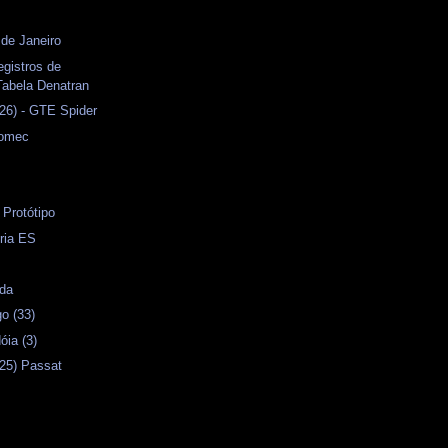
 de Janeiro
gistros de
Tabela Denatran
26) - GTE Spider
tomec
 Protótipo
ória ES
ida
o (33)
óia (3)
25) Passat