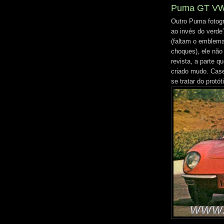
Puma GT VW -
Outro Puma fotogr
ao invés do verde
(faltam o emblema
choques), ele não
revista, a parte q
criado mudo. Case
se tratar do protó