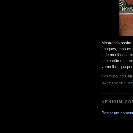
Mostrando assim, 
choques, mas as s
sido modificada pa
laminação e acab
vermelho, que por
POSTADO POR
FE
MARCADORES:
GT
NENHUM CO
Postar um coment