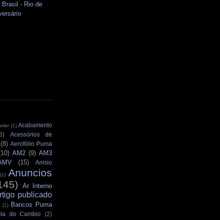
Brasil - Rio de
versário
Acabamento
rior
(1)
3)
Acessórios de
(8)
Aerofólio Puma
(10)
AM2
(9)
AM3
AMV
(15)
Anisio
Anuncios
(1)
145)
Ar Interno
rtigo publicado
Bancos Puma
(1)
la do Cambio
(2)