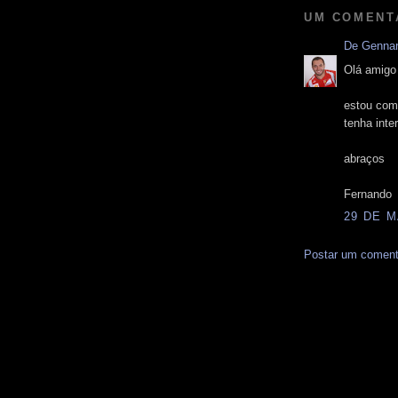
UM COMENT
De Gennar
Olá amigo
estou com
tenha inte
abraços
Fernando
29 DE M
Postar um coment