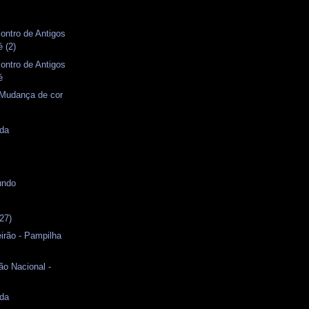
ontro de Antigos
 (2)
ontro de Antigos
é
 Mudança de cor
ida
s
undo
27)
irão - Pampilha
ão Nacional -
ida