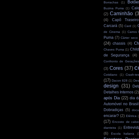
Botõe
Borrachas
(1)
Cale
Buzina Puma
(1)
Caminhão
(
(2)
(4)
Capô Traseiro
Carcará
(5)
Card
(1)
de Cinema
(1)
Carros
Puma
(7)
Cárter seco
(24)
Ch
chassis
(4)
Child
Chaves Puma
(1)
de Segurança
(4)
Confronto de Gerações
c
Cores
(37)
(3)
Cotidiano
(1)
Crash-tes
(17)
Dacon 828
(1)
Des
design
(31)
Det
Detalhes Internos
(2
após Dia
(22)
dia d
Automóvel no Brasil
Dobradiças
(5)
docu
encarar?
(2)
Elétrica
(
(17)
Encosto de cabe
Entrevist
dianteira
(1)
(6)
Escola Italiana
(