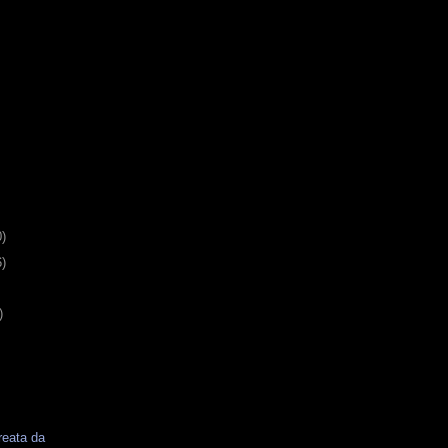
0)
6)
)
reata da