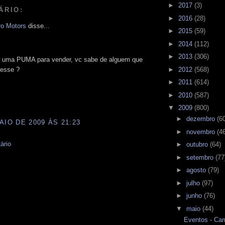
►
2017
(3)
ÁRIO:
►
2016
(28)
o Motors
disse...
►
2015
(59)
►
2014
(112)
►
2013
(306)
 uma PUMA para vender, vc sabe de alguem que
resse ?
►
2012
(568)
►
2011
(614)
►
2010
(587)
▼
2009
(800)
►
dezembro
(6
AIO DE 2009 ÀS 21:23
►
novembro
(4
ário
►
outubro
(64)
►
setembro
(77
►
agosto
(79)
►
julho
(97)
►
junho
(76)
▼
maio
(44)
Eventos - Car