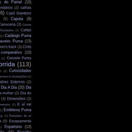
s do Painel
(10)
ndários
(2)
calhas
36)
Capô Dianteiro
Capota
(9)
(5)
Carroceria
(3)
Carros
Cartaz
 Roubados
(1)
Catálogo Puma
(1)
aveiro Puma
(13)
ren's track
(3)
Cinto
comparativo
(10)
Console Puma
(1)
orrida
(113)
Curiosidades
t
(1)
enhos e Ilustrações
(1)
alhes Externos
(2)
Dia A Dia
(20)
Dia
)
a mulher
(2)
Dia do
(3)
Dimensões
(2)
E aí vai
mentos
(1)
Emblema Puma
1)
ça
(1)
Entradas de ar
a
(5)
Escapamento
Espartano
(13)
1)