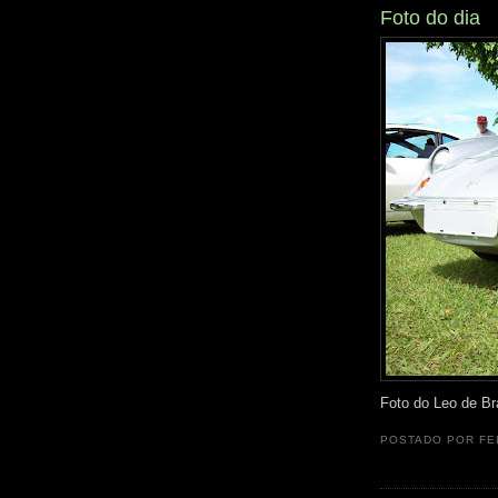
Foto do dia
Foto do Leo de Br
POSTADO POR
FE