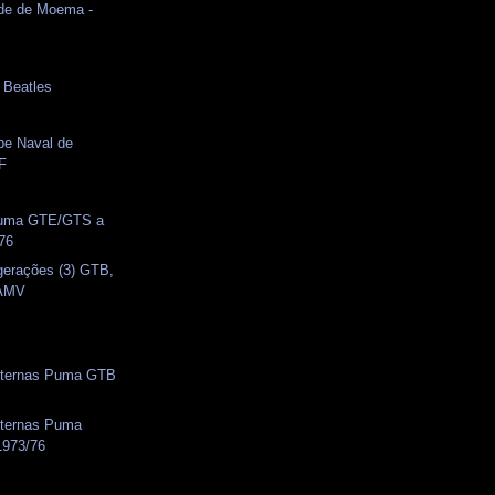
ade de Moema -
- Beatles
be Naval de
DF
uma GTE/GTS a
976
gerações (3) GTB,
 AMV
xternas Puma GTB
ternas Puma
973/76