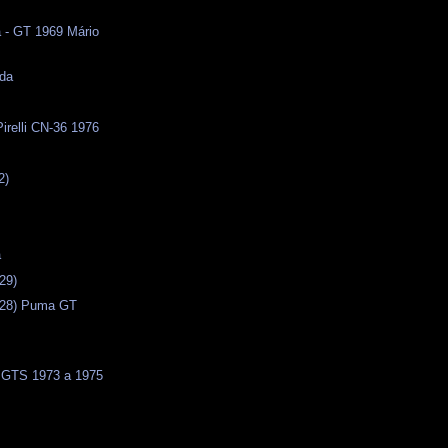
 - GT 1969 Mário
ida
s
Pirelli CN-36 1976
2)
a
29)
(28) Puma GT
/ GTS 1973 a 1975