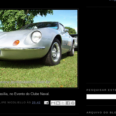
PESQUISAR EST
asília, no Evento do Clube Naval.
LIPE NICOLIELLO
ÀS
20:42
ARQUIVO DO BL