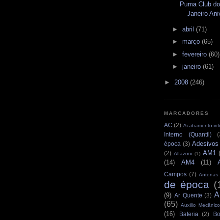
Puma Club do 
Janeiro Ani
►
abril
(71)
►
março
(65)
►
fevereiro
(60)
►
janeiro
(61)
►
2008
(246)
MARCADORES
AC
(2)
Acabamento infe
Interno (Quantil)
(
Adesivos
época
(3)
AM1
(2)
Alfazoni
(1)
(14)
AM4
(11)
Campos
(7)
Antenas
de época
(
A
(9)
Ar Quente
(3)
(65)
Auxílio Mecânico
(16)
Bateria
(2)
Bo