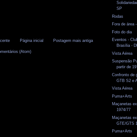
Solidaried
SP
Rodas
Fora de área 
Foto do dia
Eventos - Clu
cente
Página inicial
Postagem mais antiga
Brasília - 
omentários (Atom)
Vista Aérea
Suspensão P
partir de 1
Confronto de 
GTB S2 e
Vista Aérea
Puma+Arts
Maçanetas e
1974/77
Maçanetas ex
GTE/GTS 1
Puma+Arts