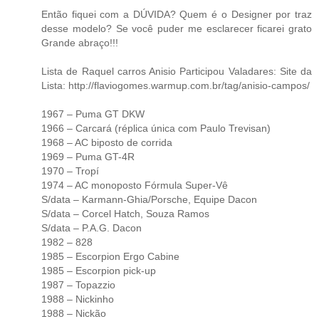
Então fiquei com a DÚVIDA? Quem é o Designer por traz
desse modelo? Se você puder me esclarecer ficarei grato
Grande abraço!!!
Lista de Raquel carros Anisio Participou Valadares: Site da
Lista: http://flaviogomes.warmup.com.br/tag/anisio-campos/
1967 – Puma GT DKW
1966 – Carcará (réplica única com Paulo Trevisan)
1968 – AC biposto de corrida
1969 – Puma GT-4R
1970 – Tropí
1974 – AC monoposto Fórmula Super-Vê
S/data – Karmann-Ghia/Porsche, Equipe Dacon
S/data – Corcel Hatch, Souza Ramos
S/data – P.A.G. Dacon
1982 – 828
1985 – Escorpion Ergo Cabine
1985 – Escorpion pick-up
1987 – Topazzio
1988 – Nickinho
1988 – Nickão