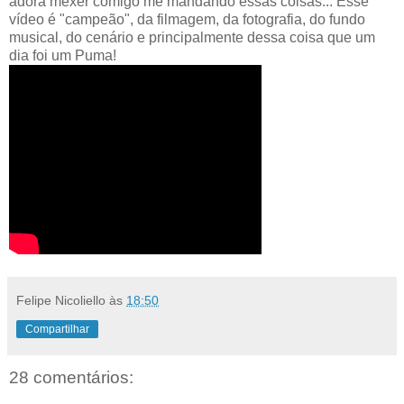
adora mexer comigo me mandando essas coisas... Esse
vídeo é "campeão", da filmagem, da fotografia, do fundo
musical, do cenário e principalmente dessa coisa que um
dia foi um Puma!
Felipe Nicoliello
às
18:50
Compartilhar
28 comentários: