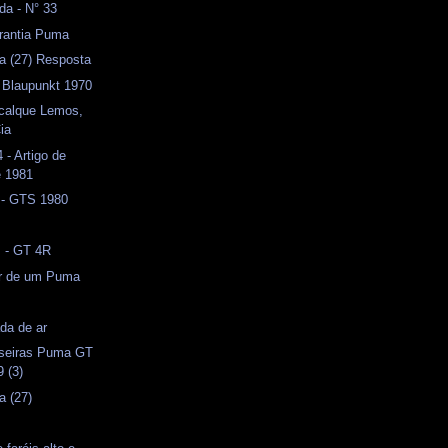
da - N° 33
arantia Puma
a (27) Resposta
 Blaupunkt 1970
ecalque Lemos,
ia
- Artigo de
e 1981
 - GTS 1980
s - GT 4R
or de um Puma
da de ar
aseiras Puma GT
 (3)
a (27)