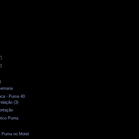
7)
2)
)
 semana
oca - Puma 40
ndação (3)
ortação
rico Puma
- Puma no Motel