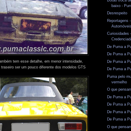
Botão troca de
baixo - Pu
Desrespeito
Reportagens -
Automóveis
Curiosidades -
Credenciad
De Puma a Pun
De Puma a Pu
ambém tem esse detalhe, em menor intensidade,
De Puma a Pu
el traseiro ser um pouco diferente dos modelos GTS
De Puma a Pu
Puma pelo mu
vermelho
O que pensam
De Puma a Pu
De Puma a Pu
De Puma a Pu
De Puma a Pu
O que pensam