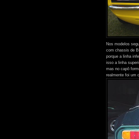
Nos modelos segui
com chassis de Bra
porque a linha inf
isso a linha super
mas no capô formo
realmente foi um 