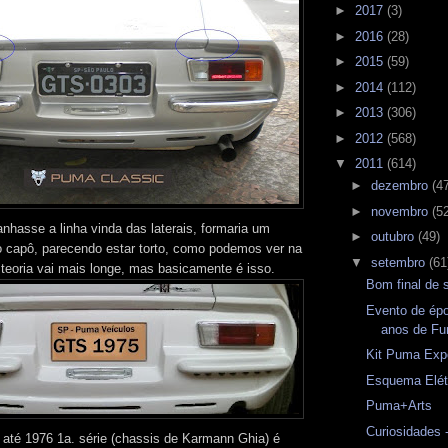
►
2017
(3)
►
2016
(28)
►
2015
(59)
►
2014
(112)
►
2013
(306)
►
2012
(568)
▼
2011
(614)
►
dezembro
(4
►
novembro
(5
hasse a linha vinda das laterais, formaria um
►
outubro
(49)
o capô, parecendo estar torto, como podemos ver na
▼
setembro
(61
teoria vai mais longe, mas basicamente é isso.
Bom final de
Evento de ép
anos de Fu
Kit Puma Exp
Esquema Elét
Puma+Arts
Curiosidades 
té 1976 1a. série (chassis de Karmann Ghia) é