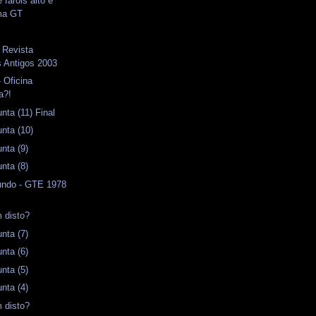
 faróis alto e
ma GT
 Revista
 Antigos 2003
 Oficina
a?!
ta (11) Final
nta (10)
nta (9)
nta (8)
ndo - GTE 1978
 disto?
nta (7)
nta (6)
nta (5)
nta (4)
 disto?