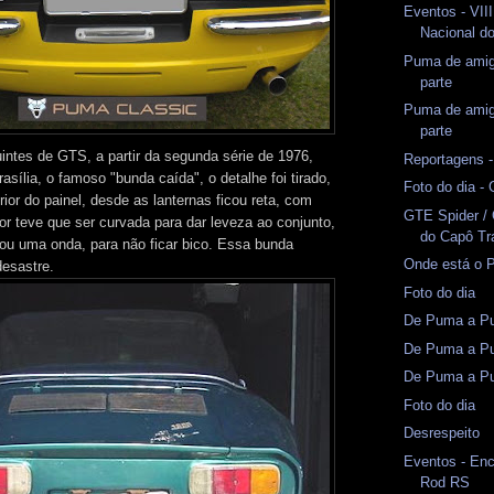
Eventos - VII
Nacional d
Puma de amig
parte
Puma de amig
parte
ntes de GTS, a partir da segunda série de 1976,
Reportagens 
sília, o famoso "bunda caída", o detalhe foi tirado,
Foto do dia -
erior do painel, desde as lanternas ficou reta, com
GTE Spider /
ior teve que ser curvada para dar leveza ao conjunto,
do Capô Tr
u uma onda, para não ficar bico. Essa bunda
Onde está o 
desastre.
Foto do dia
De Puma a Pu
De Puma a Pu
De Puma a Pu
Foto do dia
Desrespeito
Eventos - En
Rod RS