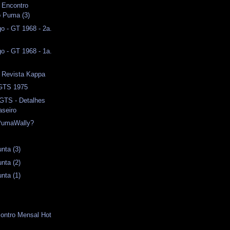
I Encontro
o Puma (3)
o - GT 1968 - 2a.
o - GT 1968 - 1a.
- Revista Kappa
 GTS 1975
 GTS - Detalhes
aseiro
PumaWally?
nta (3)
nta (2)
nta (1)
contro Mensal Hot