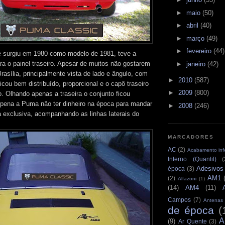
►
maio
(50)
►
abril
(40)
►
março
(49)
►
fevereiro
(44)
surgiu em 1980 como modelo de 1981, teve a
ra o painel traseiro. Apesar de muitos não gostarem
►
janeiro
(42)
rasília, principalmente vista de lado e ângulo, com
►
2010
(587)
ficou bem distribuído, proporcional e o capô traseiro
►
2009
(800)
o. Olhando apenas a traseira o conjunto ficou
pena a Puma não ter dinheiro na época para mandar
►
2008
(246)
a exclusiva, acompanhando as linhas laterais do
MARCADORES
AC
(2)
Acabamento infe
Interno (Quantil)
(
Adesivos
época
(3)
AM1
(2)
Alfazoni
(1)
(14)
AM4
(11)
Campos
(7)
Antenas
de época
(
A
(9)
Ar Quente
(3)