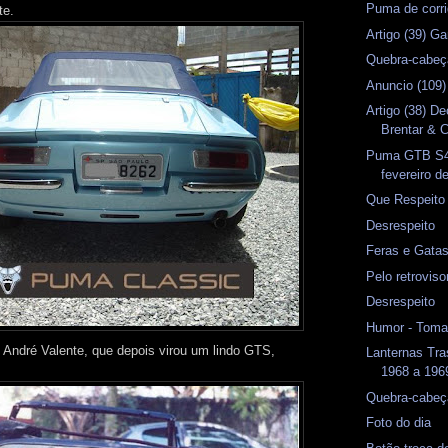
Puma de corri
te.
Artigo (39) G
Quebra-cabeç
Anuncio (109)
Artigo (38) D
Brentar & C
Puma GTB S4 
fevereiro d
Que Respeito
Desrespeito
Feras e Gata
Pelo retrovis
Desrespeito
Humor - Toma
 André Valente, que depois virou um lindo GTS,
Lanternas Tr
1968 a 1969
Quebra-cabeç
Foto do dia