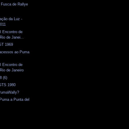
- Fusca de Rallye
ação da Luz -
2011
I Encontro de
Rio de Janei...
 GT 1969
 acessos ao Puma
I Encontro de
Rio de Janeiro
 (6)
 GTS 1980
PumaWally?
 Puma a Punta del