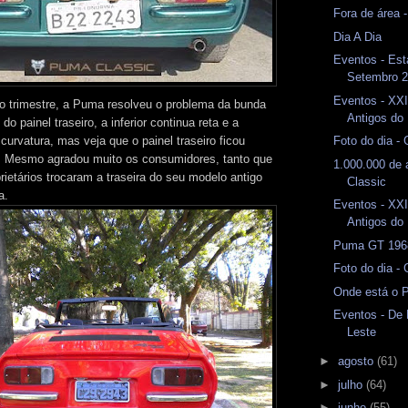
Fora de área 
Dia A Dia
Eventos - Est
Setembro 
Eventos - XXI
iro trimestre, a Puma resolveu o problema da bunda
Antigos do 
do painel traseiro, a inferior continua reta e a
curvatura, mas veja que o painel traseiro ficou
Foto do dia -
. Mesmo agradou muito os consumidores, tanto que
1.000.000 de
rietários trocaram a traseira do seu modelo antigo
Classic
a.
Eventos - XXI
Antigos do 
Puma GT 1968
Foto do dia -
Onde está o 
Eventos - De
Leste
►
agosto
(61)
►
julho
(64)
►
junho
(55)