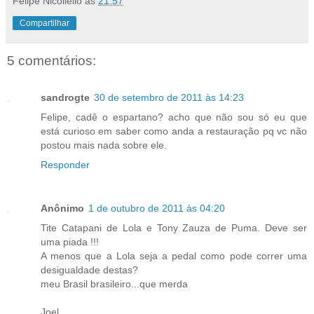
Felipe Nicoliello
às
21:57
Compartilhar
5 comentários:
sandrogte
30 de setembro de 2011 às 14:23
Felipe, cadê o espartano? acho que não sou só eu que
está curioso em saber como anda a restauração pq vc não
postou mais nada sobre ele.
Responder
Anônimo
1 de outubro de 2011 às 04:20
Tite Catapani de Lola e Tony Zauza de Puma. Deve ser
uma piada !!!
A menos que a Lola seja a pedal como pode correr uma
desigualdade destas?
meu Brasil brasileiro...que merda
Joel