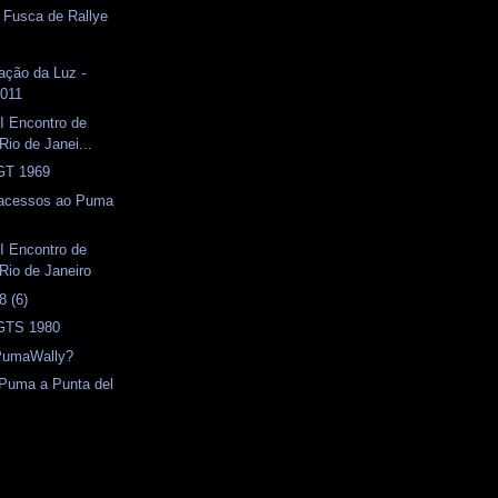
- Fusca de Rallye
ação da Luz -
2011
I Encontro de
Rio de Janei...
 GT 1969
 acessos ao Puma
I Encontro de
Rio de Janeiro
 (6)
 GTS 1980
PumaWally?
 Puma a Punta del