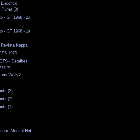
I Encontro
o Puma (3)
o - GT 1968 - 2a.
o - GT 1968 - 1a.
- Revista Kappa
 GTS 1975
 GTS - Detalhes
aseiro
PumaWally?
nta (3)
nta (2)
nta (1)
contro Mensal Hot