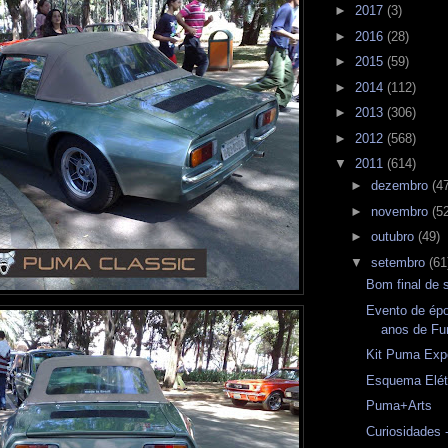
►
2017
(3)
►
2016
(28)
►
2015
(59)
►
2014
(112)
►
2013
(306)
►
2012
(568)
▼
2011
(614)
►
dezembro
(4
►
novembro
(5
►
outubro
(49)
▼
setembro
(61
Bom final de
Evento de ép
anos de Fu
Kit Puma Exp
Esquema Elét
Puma+Arts
Curiosidades 