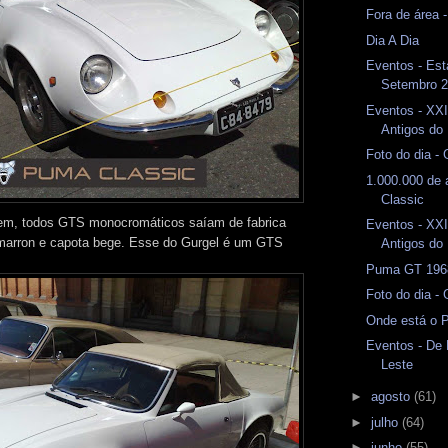
Fora de área 
Dia A Dia
Eventos - Est
Setembro 
Eventos - XXI
Antigos do 
Foto do dia -
1.000.000 de
Classic
em, todos GTS monocromáticos saíam de fabrica
Eventos - XXI
 marron e capota bege. Esse do Gurgel é um GTS
Antigos do 
Puma GT 1968
Foto do dia -
Onde está o 
Eventos - De
Leste
►
agosto
(61)
►
julho
(64)
►
junho
(55)