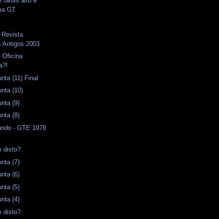
 faróis alto e
ma GT
 Revista
 Antigos 2003
 Oficina
a?!
ta (11) Final
nta (10)
nta (9)
nta (8)
ndo - GTE 1978
 disto?
nta (7)
nta (6)
nta (5)
nta (4)
 disto?