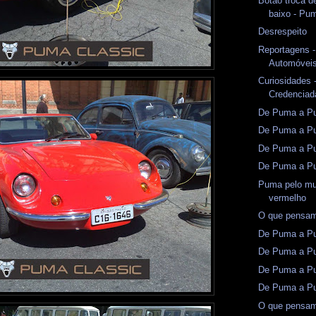
Botão troca de
baixo - Pu
Desrespeito
Reportagens -
Automóveis
Curiosidades -
Credenciad
De Puma a Pun
De Puma a Pu
De Puma a Pu
De Puma a Pu
Puma pelo mu
vermelho
O que pensam
De Puma a Pu
De Puma a Pu
De Puma a Pu
De Puma a Pu
O que pensam