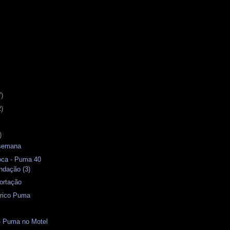
7)
2)
)
 semana
oca - Puma 40
ndação (3)
ortação
rico Puma
- Puma no Motel