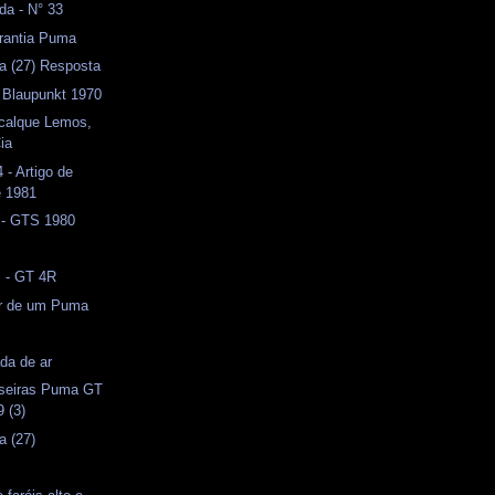
da - N° 33
arantia Puma
a (27) Resposta
 Blaupunkt 1970
ecalque Lemos,
ia
- Artigo de
e 1981
 - GTS 1980
s - GT 4R
or de um Puma
da de ar
aseiras Puma GT
 (3)
a (27)