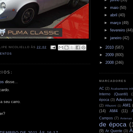
►
maio
(50)
►
abril
(40)
►
março
(49)
►
fevereiro
(44)
►
janeiro
(42)
►
2010
(587)
LIPE NICOLIELLO
ÀS
22:02
VENTOS
►
2009
(800)
►
2008
(246)
RIOS:
MARCADORES
mos
disse...
AC
(2)
Acabamento infe
cardo.
Interno (Quantil)
(
Adesivos
época
(3)
a seu carro.
AM1
(2)
Alfazoni
(1)
(14)
AM4
(11)
er?
Campos
(7)
Antenas
de época
(
A
(9)
Ar Quente
(3)
TEMBRO DE 2011 ÀS 16:17