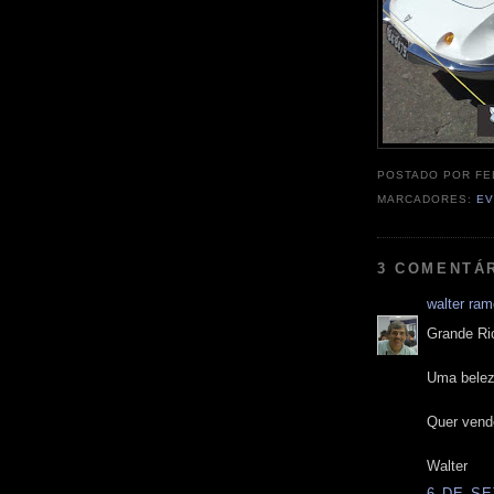
POSTADO POR
FE
MARCADORES:
E
3 COMENTÁ
walter ra
Grande Ri
Uma belez
Quer vend
Walter
6 DE SE