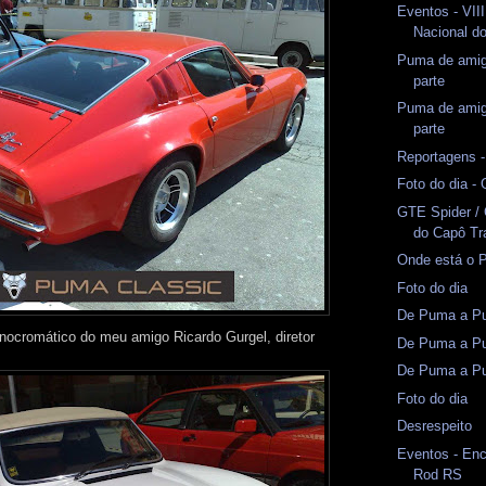
Eventos - VII
Nacional d
Puma de amig
parte
Puma de amig
parte
Reportagens 
Foto do dia -
GTE Spider /
do Capô Tr
Onde está o 
Foto do dia
De Puma a Pu
ocromático do meu amigo Ricardo Gurgel, diretor
De Puma a Pu
De Puma a Pu
Foto do dia
Desrespeito
Eventos - En
Rod RS