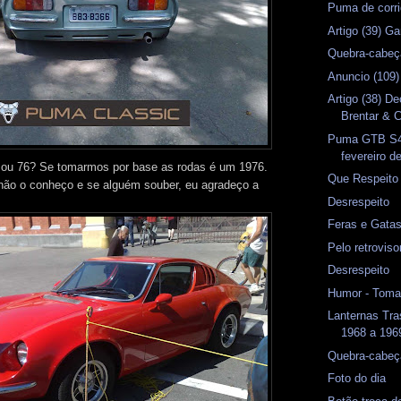
Puma de corri
Artigo (39) G
Quebra-cabeç
Anuncio (109)
Artigo (38) D
Brentar & C
Puma GTB S4 
fevereiro d
 ou 76? Se tomarmos por base as rodas é um 1976.
Que Respeito
não o conheço e se alguém souber, eu agradeço a
Desrespeito
Feras e Gata
Pelo retrovis
Desrespeito
Humor - Toma
Lanternas Tr
1968 a 1969
Quebra-cabeç
Foto do dia