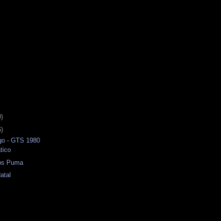
0)
6)
o - GTS 1980
tico
cos Puma
atal
a