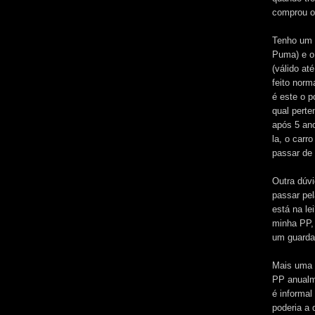
comprou o 
Tenho um 
Puma) e o 
(válido at
feito nor
é este o p
qual perte
após 5 ano
la, o carr
passar de
Outra dúvi
passar pel
está na le
minha PP, 
um guarda
Mais uma d
PP anualme
é informal
poderia a