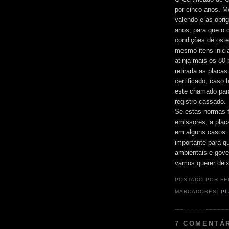
por cinco anos. M
valendo e as obri
anos, para que o c
condições de osten
mesmo itens inici
atinja mais os 80 
retirada as placa
certificado, caso
este chamado para
registro cassado.
Se estas normas f
emissores, a plac
em alguns casos. 
importante para q
ambientais e gove
vamos querer deix
POSTADO POR
FE
MARCADORES:
PL
7 COMENTÁ