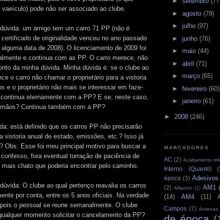
►
setembro
(77
vaeículo) pode não ser associado ao clube.
►
agosto
(79)
►
julho
(97)
dúvida: um amigo tem um carro 71 PP (não é
certificado de originalidade venceu no ano passado
►
junho
(76)
é alguma data de 2008). O licenciamento de 2009 foi
►
maio
(44)
malmente e continua com as PP. O carro merece, não
►
abril
(71)
onto da minha dúvida. Minha dúvida é: se o clube ao
►
março
(65)
nce o carro não chamar o proprietário para a vistoria
s e o proprietário não mais se interessar em faze-
►
fevereiro
(60)
o continua eternamente com a PP? E se, neste caso,
►
janeiro
(61)
 mãos? Continua também com a PP?
►
2008
(246)
da: está definido que os carros PP não precisarão
a vistoria anual de estado, emissões, etc.? Isso já
i? Obs: Esse foi meu principal motivo para buscar a
MARCADORES
confesso, fora eventual torração de paciência de
AC
(2)
Acabamento infe
 mais chato que poderia encontrar pelo caminho.
Interno (Quantil)
(
Adesivos
época
(3)
úvida: O clube ao qual pertenço reavalia os carros
AM1
(2)
Alfazoni
(1)
nte por conta, entre os 5 anos oficiais. Na verdade
(14)
AM4
(11)
 pois o pessoal se reune semanalmente. O clube
Campos
(7)
Antenas
 qualquer momento solicitar o cancelamento da PP?
de época
(