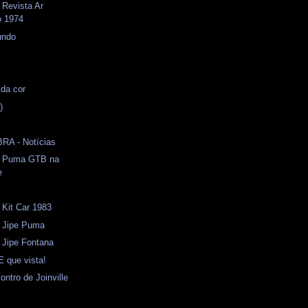
 Revista Ar
o 1974
undo
 da cor
)
RA - Notícias
- Puma GTB na
e
 Kit Car 1983
- Jipe Puma
- Jipe Fontana
E que vista!
ontro de Joinville