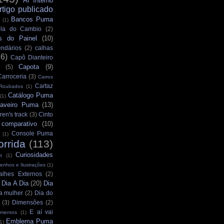
Ar Interno
rtigo publicado
Bancos Puma
(1)
la do Cambio
(2)
s do Painel
(10)
ndários
(2)
calhas
36)
Capô Dianteiro
Capota
(9)
(5)
Carroceria
(3)
Carros
Cartaz
 Roubados
(1)
Catálogo Puma
(1)
aveiro Puma
(13)
ren's track
(3)
Cinto
comparativo
(10)
Console Puma
(1)
orrida
(113)
Curiosidades
t
(1)
enhos e Ilustrações
(1)
alhes Externos
(2)
Dia A Dia
(20)
Dia
)
a mulher
(2)
Dia do
(3)
Dimensões
(2)
E aí vai
mentos
(1)
Emblema Puma
1)