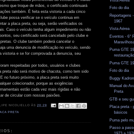
Vista Aérea
esmo que troque de mãos, o certificado continuará
Foto do dia
gações também. É feita esta vistoria a cada cinco
Reportagens 
lube possa verificar se o veículo continua em
1967
tar a placa preta, ou seja, serão verificados os
Vista Aérea
ais. Caso o veículo tenha algum impedimento ou não
pontos, seu certificado será cancelado pelo clube e
Eventos - 6° 
s pretas. O clube também poderá cancelar o
Maravilhos
 haja uma denuncia de modificação no veículo, sendo
Puma GTE 197
 vistoria e se for comprovada a denuncia, seu
restauraçã
Puma GTE 1
oram respeitadas por todos, usuários e clubes
Foto do dia
a preta não será motivo de chacota, como tem sido
E no futuro próximo, a placa preta será muito
Buggy Kadron
ualquer colecionador, porque as exigências
Manual do Ava
rnamentais estão cada vez mais rígidas e não
Preta
ar de circular com nossas paixões.
GTB e seu gu
LIPE NICOLIELLO
ÀS
20:29
Placa preta -
básicos
ACA PRETA
Puma pelo m
Passo a pass
RIOS:
1973 a 197