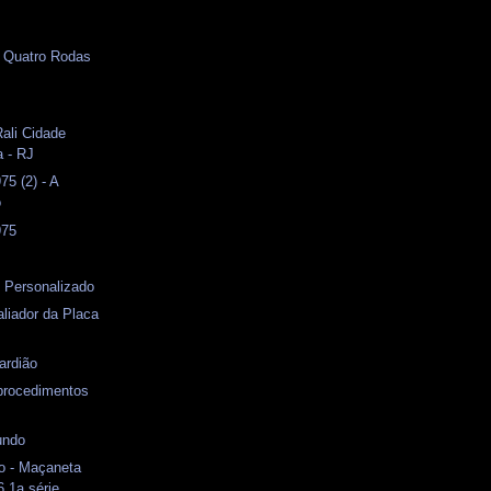
- Quatro Rodas
Rali Cidade
a - RJ
5 (2) - A
o
975
 Personalizado
liador da Placa
ardião
 procedimentos
undo
o - Maçaneta
6 1a.série