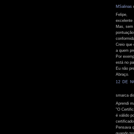
MSalinas
d
Felipe,
excelente 
Mas, sem q
pontuação
conformid
Creio que 
a quem pr
Por exemp
está no pa
Eu não pre
Abraço.
12 DE N
smarca dis
Aprendi m
"O Certifi
é válido 
certificad
Pensava q
quando tro