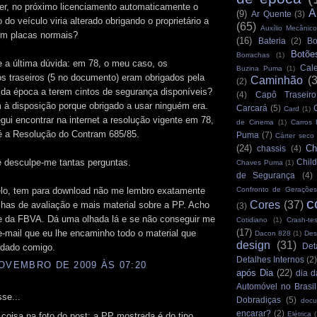
zer, no próximo licenciamento automaticamente o
A
(9)
Ar Quente
(3)
do veículo viria alterado obrigando o proprietário a
(65)
Auxílio Mecânico
com placas normais?
(16)
Bateria
(2)
Bo
Botõe
Borrachas
(1)
 a última dúvida: em 78, o meu caso, os
Cale
Buzina Puma
(1)
s traseiros (5 no documento) eram obrigados pela
Caminhão
(
(2)
 da época a terem cintos de segurança disponíveis?
(4)
Capô Traseiro
 à disposição porque obrigado a usar ninguém era.
Carcará
(5)
Card
(1)
ui encontrar na internet a resolução vigente em 78,
de Cinema
(1)
Carros
é a Resolução do Contram 685/85.
Puma
(7)
Cárter seco
(24)
Ch
chassis
(4)
e desculpe-me tantas perguntas.
Child
Chaves Puma
(1)
de Segurança
(4)
lo, tem para download não me lembro exatamente
Confronto de Gerações
c
Cores
(37)
lhas de avaliação e mais material sobre a PP. Acho
(3)
te da FBVA. Dá uma olhada lá e se não conseguir me
Cotidiano
(1)
Crash-tes
(17)
-mail que eu lhe encaminho todo o material que
Dacon 828
(1)
Des
design
(31)
Det
rdado comigo.
Detalhes Internos
(2
OVEMBRO DE 2009 ÀS 07:20
após Dia
(22)
dia d
Automóvel no Brasil
se...
Dobradiças
(5)
docu
encarar?
(2)
Elétrica
(
coisa na foto do post: a PP mostrada é do tipo