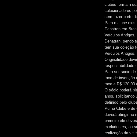
clubes formam sua
colecionadores po
sem fazer parte d
Para o clube exis
Denatran em Brasíl
Veículos Antigos, 
Denatran, sendo t
tem sua coleção f
Veículos Antigos,
Originalidade devi
responsabilidade d
Para ser sócio de
taxa de inscrição
taxa e R$ 120,00 
O sócio poderá pl
anos, solicitando 
definido pelo club
Puma Clube é de c
deverá atingir no
primeiro ele dever
excludentes, ou se
realização da vis