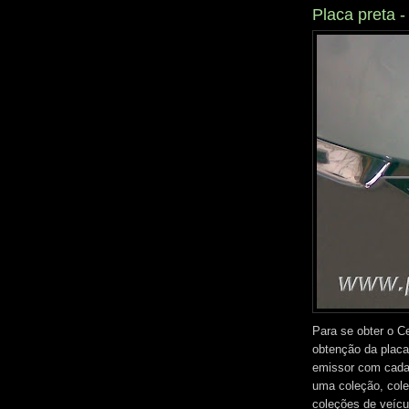
Placa preta 
Para se obter o Ce
obtenção da placa
emissor com cadast
uma coleção, cole
coleções de veícu