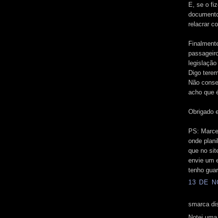
E, se o fi
documento 
relacrar 
Finalmente
passageiro
legislação
Digo terem
Não conseg
acho que 
Obrigado 
PS: Marce
onde plani
que no si
envie um e
tenho gua
13 DE N
smarca dis
Notei uma 