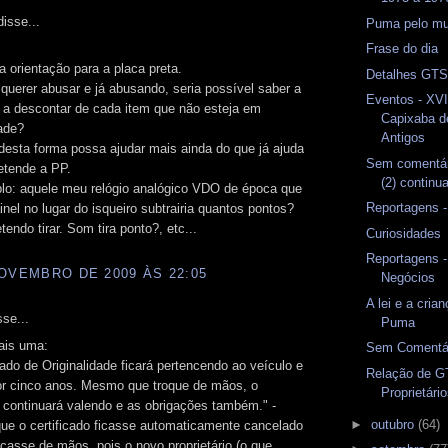
isse...
Puma pelo m
Frase do dia
a orientação para a placa preta.
Detalhes GTS
uerer abusar e já abusando, seria possível saber a
Eventos - XVI
 a descontar de cada item que não esteja em
Capixaba d
ade?
Antigos
desta forma possa ajudar mais ainda do que já ajuda
Sem comentár
etende a PP.
(2) continu
lo: aquele meu relógio analógico VDO de época que
Reportagens 
inel no lugar do isqueiro subtrairia quantos pontos?
tendo tirar. Som tira ponto?, etc...
Curiosidades
Reportagens -
OVEMBRO DE 2009 ÀS 22:05
Negócios
A lei e a cria
se...
Puma
ais uma:
Sem Comentár
cado de Originalidade ficará pertencendo ao veículo e
Relação de G
por cinco anos. Mesmo que troque de mãos, o
Proprietári
o continuará valendo e as obrigações também." -
►
outubro
(64)
ue o certificado ficasse automaticamente cancelado
casse de mãos, pois o novo proprietário (o que