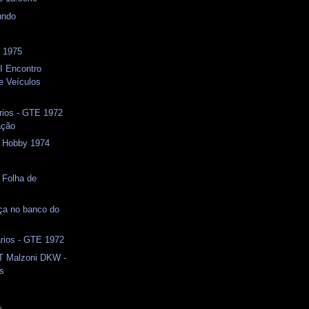
undo
 1975
I Encontro
e Veículos
ios - GTE 1972
ação
- Hobby 1974
 Folha de
nça no banco do
ios - GTE 1972
T Malzoni DKW -
os