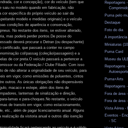
indrada, cor e concepção), cor do veículo (tem que
Reportagens -
e saiu no modelo quando em fabricação, não
Comprimid
cor específica do próprio veículo ao sair da
Puma pelo m
espeitando modelo e medidas originais) e o veículo
Destaque
oas condições de aparência e conservação,
Foto do dia
pneus. No restante dos itens, se estiver alterado,
oria, mas poderá perder pontos.De posse do
A importância
eressado deverá procurar o Detran (ou despachante)
Miniaturas (10
 certificado, que passará a conter no campo
Puma Card
denominação col/passag (coleção/passageiro) e a
Museu da ULB
elas de cor preta.O veículo passará a pertencer a
emissor ou da Federação / Clube Filiado. Com isso
Reportagens 
ito de não alterar a originalidade de seu veículo, para
Autoesport
leis em vigor, como emissões de poluentes, cintos
Puma+Arts
ntre outros. As únicas obrigações não dispensáveis
Reportagens -
ângulo, macaco e estepe, além dos itens de
mpadores, lanternas de sinalização e direção,
Fora de área 
, para-lamas e para-choques.No restante, o veículo
Fora de área 
normas de transito em vigor, como estacionamento,
Vista Aérea - 
de, etc., além de pagar licenciamento anual. Alguns
Eventos - Enc
 realização da vistoria anual e outros dão isenção
- SC
riginalidade ficará pertencendo ao veículo e é válido