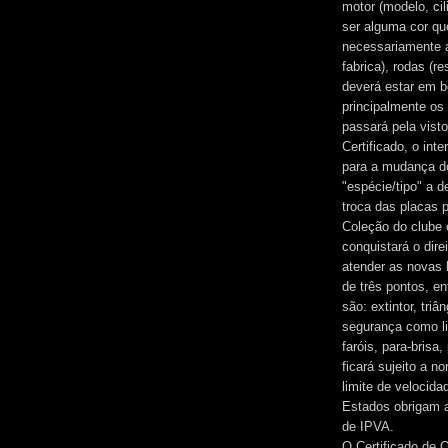
motor (modelo, cil
ser alguma cor qu
necessariamente a 
fabrica), rodas (r
deverá estar em b
principalmente os 
passará pela vist
Certificado, o int
para a mudança do
"espécie/tipo" a 
troca das placas p
Coleção do clube 
conquistará o dire
atender as novas 
de três pontos, e
são: extintor, tri
segurança como li
faróis, para-brisa
ficará sujeito a 
limite de velocida
Estados obrigam a
de IPVA.
O Certificado de O