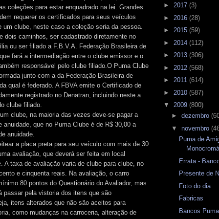
►
2017
(3)
s coleções para estar enquadrado na lei. Grandes
dem requerer os certificados para seus veículos
►
2016
(28)
e um clube, neste caso a coleção seria da pessoa.
►
2015
(59)
te dois caminhos, ser cadastrado diretamente no
►
2014
(112)
ia ou ser filiado a F.B.V.A. Federação Brasileira de
►
2013
(306)
que fará a intermediação entre o clube emissor e o
ambém responsável pelo clube filiado.O Puma Clube
►
2012
(568)
ormada junto com a da Federação Brasileira de
►
2011
(614)
 da qual é federado. A FBVA emite o Certificado de
►
2010
(587)
damente registrado no Denatran, incluindo neste a
o clube filiado.
▼
2009
(800)
 um clube, na maioria das vezes deve-se pagar a
►
dezembro
(6
 e anuidade, que no Puma Clube é de R$ 30,00 a
▼
novembro
(4
de anuidade.
Puma de Amig
eitear a placa preta para seu veículo com mais de 30
Monocromá
uma avaliação, que deverá ser feita em local
Errata - Ban
e. A taxa de avaliação varia de clube para clube, no
ento e cinquenta reais. Na avaliação, o carro
Presente de N
 mínimo 80 pontos do Questionário do Avaliador, mas
Foto do dia
á passar pela vistoria dos itens que são
Fabricas
ja, itens alterados que não são aceitos para
Bancos Pum
toria, como mudanças na carroceria, alteração de