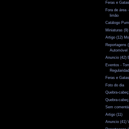
Feras e Gata
Fora de área 
limão
Catálogo Pum
Miniaturas (9)
Artigo (12) M
Reportagens (
Automóvel
Anuncio (42) 
Eventos - Tor
Regularida
Feras e Gata
Foto do dia
Quebra-cabeç
Quebra-cabeç
Sem comentá
Artigo (11)
Anuncio (41) 