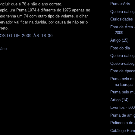
Puma+Arts
oncluir que é 78 e não o ano correto.
mplo, um Puma 1974 é diferente do 1975 apenas no
Quebra-cabeç
aso tenha um 74 com outro tipo de volante, o olhar
Curiosidades
rvador vai ficar na dúvida, por causa de não ter o
Fora de Área
rreto.
2009
OSTO DE 2009 ÀS 18:30
Artigo (15)
Foto do dia
ário
Quebra-cabeç
Quebra-cabeç
Foto de époc
Puma pelo mu
na Europa
Puma pelo m
Artigo (14)
Eventos - 50
Puma de amig
Polimento de
Catálogo Pum