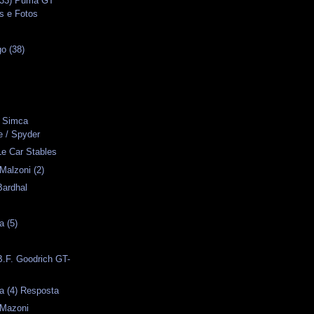
(33) Puma GT
os e Fotos
o (38)
s
- Simca
 / Spyder
Le Car Stables
Malzoni (2)
Bardhal
a (5)
B.F. Goodrich GT-
a (4) Resposta
 Mazoni