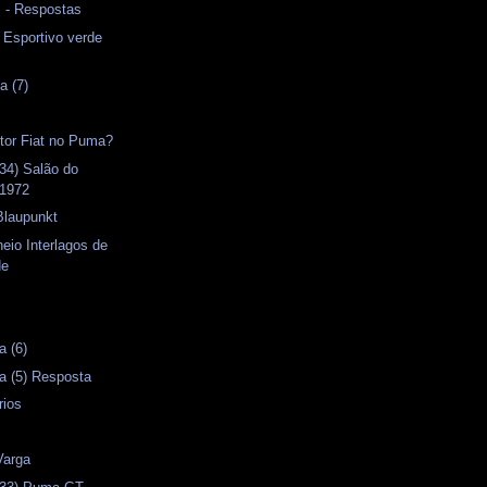
s - Respostas
- Esportivo verde
a (7)
otor Fiat no Puma?
34) Salão do
 1972
Blaupunkt
neio Interlagos de
de
s
a (6)
a (5) Resposta
rios
Varga