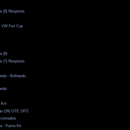
a (8) Resposta
 - VW Fun Cup
a (8)
a (7) Resposta
a
ndo - Brilhando
undo
0 Km
o (39) GTE 1972
 cromados
a - Puma Kit