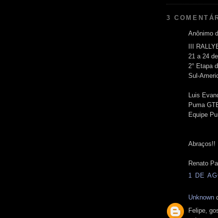
3 COMENTÁ
Anônimo d
III RALL
21 a 24 d
2° Etapa 
Sul-Americ
Luis Evan
Puma GT
Equipe Pu
Abraços!!
Renato Pa
1 DE AG
Unknown
d
Felipe, go