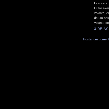
logo vai c
Outro exe
volante, c
de um obse
volante co
3 DE AG
Postar um coment