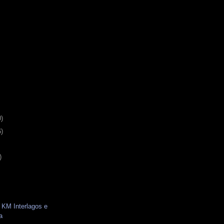
0)
6)
)
 KM Interlagos e
a