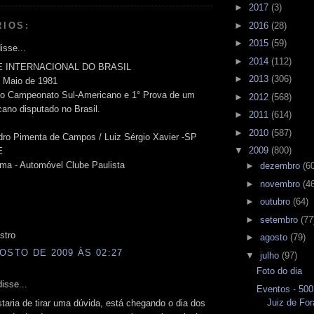
►
2017
(3)
►
2016
(28)
RIOS:
►
2015
(59)
isse...
►
2014
(112)
YE INTERNACIONAL DO BRASIL
►
2013
(306)
e Maio de 1981
do Campeonato Sul-Americano e 1° Prova de um
►
2012
(568)
ano disputado no Brasil.
►
2011
(614)
►
2010
(587)
dro Pimenta de Campos / Luiz Sérgio Xavier -SP
▼
2009
(800)
E
ma - Automóvel Clube Paulista
►
dezembro
(6
►
novembro
(4
►
outubro
(64)
►
setembro
(77
stro
►
agosto
(79)
OSTO DE 2009 ÀS 02:27
▼
julho
(97)
Foto do dia
isse...
Eventos - 500
Juiz de For
staria de tirar uma dúvida, está chegando o dia dos