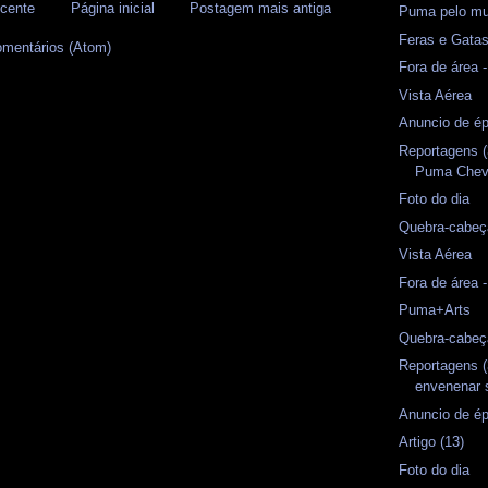
cente
Página inicial
Postagem mais antiga
Puma pelo m
Feras e Gata
omentários (Atom)
Fora de área
Vista Aérea
Anuncio de ép
Reportagens (
Puma Chevr
Foto do dia
Quebra-cabeç
Vista Aérea
Fora de área 
Puma+Arts
Quebra-cabeç
Reportagens 
envenenar
Anuncio de ép
Artigo (13)
Foto do dia