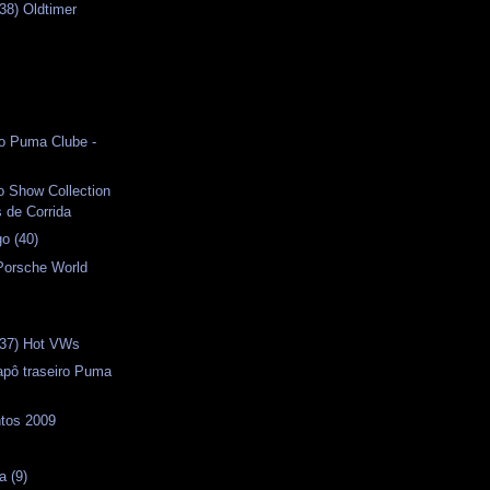
38) Oldtimer
s
io Puma Clube -
o Show Collection
 de Corrida
o (40)
Porsche World
(37) Hot VWs
apô traseiro Puma
ntos 2009
a (9)