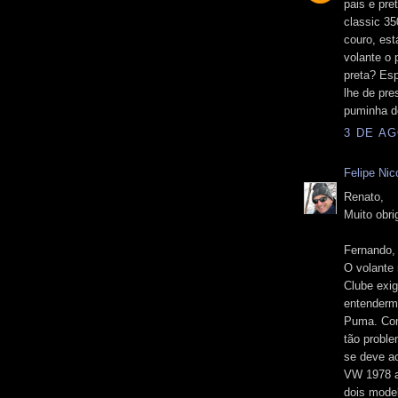
pais e pre
classic 3
couro, es
volante o
preta? Esp
lhe de pre
puminha de
3 DE AG
Felipe Nico
Renato,
Muito obri
Fernando,
O volante
Clube exig
entendermo
Puma. Com
tão proble
se deve a
VW 1978 a
dois mode