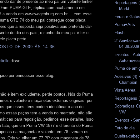
tendo dar de presente ao meu pai um volante lenker
Reportagens (
50mm PUMA GTE, réplica com acabamento em
Markt
tá a venda em www.wagenburg.com.br ... com esse
Feras e Gata
 puma GTE 74 do meu pai consegue obter placa
Puma+Arts
ero que a resposta seja positiva pois pretendo dar-
sente do dia dos pais, o sonho do meu pai é ter o
Flash
le placa preta.
3° Anivbersár
04.08.2009
OSTO DE 2009 ÀS 14:36
Eventos - Aut
Automóveis
liello
disse...
Puma de amig
gado por enriquecer esse blog.
Adesivos (4) 
Champion
Vista Aérea
 não é item excludente, perde pontos. Nós do Puma
Reportagens 
imos o volante e maçanetas externas originais, por
Dobradiças C
s que esses itens podem identificar o ano do
VW
o essas peças tem a venda no mercado, não são
máticas para reposição, pedimos esse detalhe. Isso
Eventos - Sa
o fato, que um Puma VW 1977 é diferente do Puma
Foto do dia
penas na maçaneta e volante, em 78 tiveram os
Quebra-cabeç
los. Qdo vc olhar um 77 PP com maçaneta de 78,