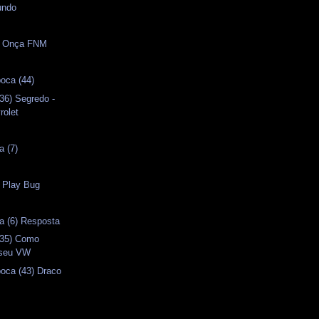
undo
s
 - Onça FNM
oca (44)
36) Segredo -
olet
a (7)
- Play Bug
a (6) Resposta
(35) Como
 seu VW
oca (43) Draco