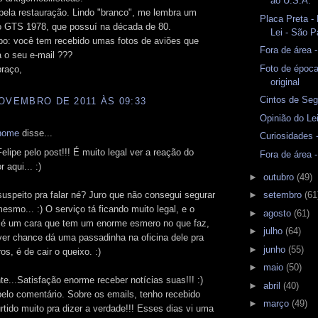
ao U.S.A.
pela restauração. Lindo "branco", me lembra um
Placa Preta -
o GTS 1978, que possuí na década de 80.
Lei - São P
po: você tem recebido umas fotos de aviões que
Fora de área 
a o seu e-mail ???
Foto de époc
raço,
original
Cintos de Seg
OVEMBRO DE 2011 ÀS 09:33
Opinião do Lei
home
disse...
Curiosidades
elipe pelo post!!! É muito legal ver a reação do
Fora de área 
 aqui... :)
►
outubro
(49)
suspeito pra falar né? Juro que não consegui segurar
►
setembro
(61
mesmo... :) O serviço tá ficando muito legal, e o
►
agosto
(61)
é um cara que tem um enorme esmero no que faz,
►
julho
(64)
ver chance dá uma passadinha na oficina dele pra
►
junho
(55)
os, é de cair o queixo. :)
►
maio
(50)
...Satisfação enorme receber notícias suas!!! :)
►
abril
(40)
elo comentário. Sobre os emails, tenho recebido
►
março
(49)
urtido muito pra dizer a verdade!!! Esses dias vi uma