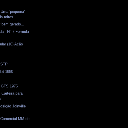
- Uma 'pequena'
is mitos
 bem gerado...
da - N° 7 Formula
ular (10) Ação
) STP
TS 1980
- GTS 1975
 Carteira para
s
osição Joinville
) Comercial MM de