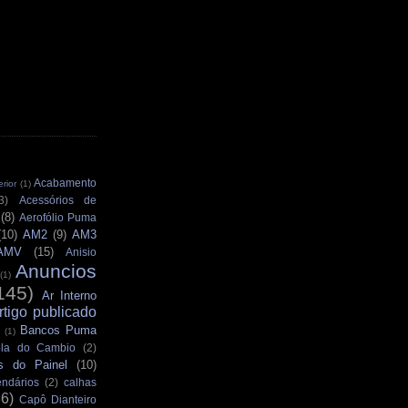
Acabamento
rior
(1)
3)
Acessórios de
(8)
Aerofólio Puma
(10)
AM2
(9)
AM3
AMV
(15)
Anisio
Anuncios
(1)
145)
Ar Interno
rtigo publicado
Bancos Puma
(1)
la do Cambio
(2)
s do Painel
(10)
ndários
(2)
calhas
36)
Capô Dianteiro