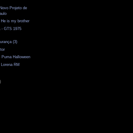
 Novo Projeto de
aulo
- He is my brother
a - GTS 1975
urança (3)
tor
 - Puma Halloween
- Lorena RM
)