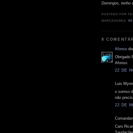
Domingos, tenho ce
POSTADO POR
FE
MARCADORES:
R
8 COMENTÁ
Afonso
dis
Obrigado F
Afonso.
22 DE N
Luis Wynns
o sorriso 
não precis
22 DE N
Comandant
Caro Rica
Saudações