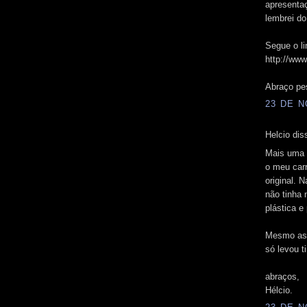
apresenta
lembrei do
Segue o li
http://ww
Abraço pe
23 DE N
Helcio diss
Mais uma d
o meu carr
original. 
não tinha 
plástica e 
Mesmo assi
só levou t
abraços,
Hélcio.