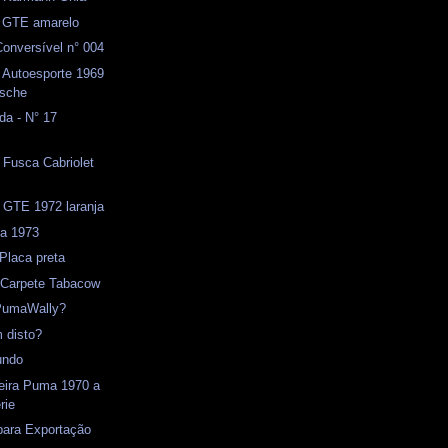
GTE amarelo
onversível n° 004
 Autoesporte 1969
rsche
da - N° 17
- Fusca Cabriolet
 GTE 1972 laranja
ja 1973
 Placa preta
) Carpete Tabacow
PumaWally?
 disto?
undo
seira Puma 1970 a
rie
para Exportação