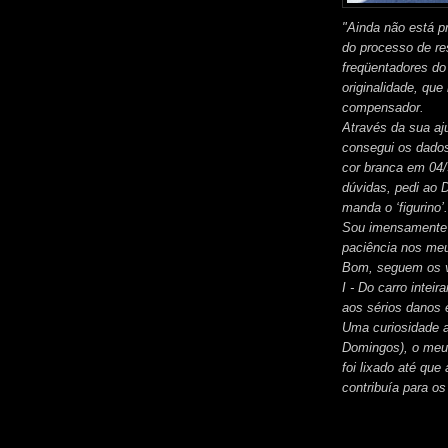
"Ainda não está p
do processo de r
freqüentadores d
originalidade, qu
compensador.
Através da sua aj
consegui os dados
cor branca em 04/
dúvidas, pedi ao 
manda o ‘figurino’.
Sou imensamente a
paciência nos me
Bom, seguem os 
I - Do carro intei
aos sérios danos 
Uma curiosidade a
Domingos), o meu c
foi lixado até que 
contribuía para os