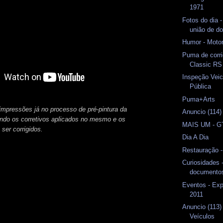
1971
Fotos do dia 
união de do
Humor - Motor
Puma de corri
Classic RS
Inspeção Veic
Pública
Puma+Arts
 impressões já no processo de pré-pintura da
Anuncio (114
ando os corretivos aplicados no mesmo e os
MAIS UM - G
 ser corrigidos.
Dia A Dia
Restauração 
Curiosidades -
documento
Eventos - Exp
2011
Anuncio (113
Veículos