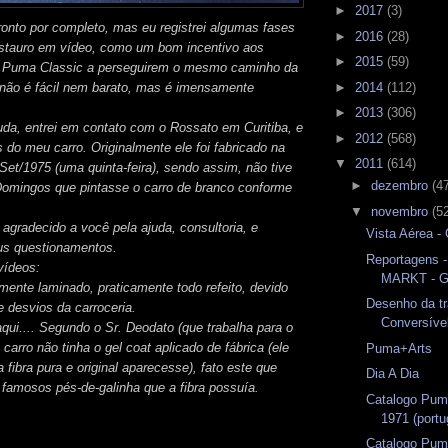
►
2017
(3)
ronto por completo, mas eu registrei algumas fases
►
2016
(28)
estauro em vídeo, como um bom incentivo aos
►
2015
(59)
o Puma Classic a perseguirem o mesmo caminho da
►
2014
(112)
e não é fácil nem barato, mas é imensamente
►
2013
(306)
uda, entrei em contato com o Rossato em Curitiba, e
►
2012
(568)
 do meu carro. Originalmente ele foi fabricado na
▼
2011
(614)
Set/1975 (uma quinta-feira), sendo assim, não tive
►
dezembro
(4
Domingos que pintasse o carro de branco conforme
▼
novembro
(5
gradecido a você pela ajuda, consultoria, e
Vista Aérea 
us questionamentos.
Reportagens
vídeos:
MARKT - G
ramente laminado, praticamente todo refeito, devido
Desenho da t
e desvios da carroceria.
Conversíve
qui.... Segundo o Sr. Deodato (que trabalha para o
arro não tinha o gel coat aplicado de fábrica (ele
Puma+Arts
a fibra pura e original aparecesse), fato este que
Dia A Dia
 famosos pés-de-galinha que a fibra possuía.
Catalogo Pum
1971 (port
Catalogo Pum