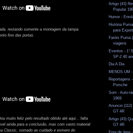
Artigo (43) R
Popular 19
Humor - Enrol
História Pum
alizada, restando somente a montagem da tampa
para Expor
ento fino das portas.
Faróis Puma 
viagens
Eventos - 1°
SP-2 40 an
Dia A Dia
MENOS UM -
Reportagens -
Porsche
Som - Auto-rá
1969
Anuncio (112)
GT 4R
ou muito feliz pelo resultado obtido até aqui... falta
Artigo (43) Q
el ainda para a conclusão, mas com vasto material
GT 4R
ma Classic, somado ao cuidado e esmero do
Fora de área 