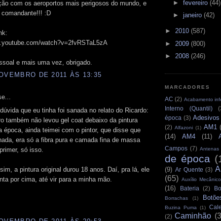
►
fevereiro
(44)
ção com os aeroportos mais perigosos do mundo, e
 comandante!!! :D
►
janeiro
(42)
►
2010
(587)
nk:
w.youtube.com/watch?v=2fvRSTaL5zA
►
2009
(800)
►
2008
(246)
ssoal e mais uma vez, obrigado.
OVEMBRO DE 2011 ÀS 13:35
MARCADORES
e...
AC
(2)
Acabamento infe
Interno (Quantil)
(
úvida que eu tinha foi sanada no relato do Ricardo:
Adesivos
época
(3)
o também não levou gel coat debaixo da pintura
AM1
(2)
Alfazoni
(1)
Na época, ainda teimei com o pintor, que disse que
(14)
AM4
(11)
nada, era só a fibra pura e camada fina de massa
Campos
(7)
primer, só isso.
Antenas
de época
(
A
m, a pintura original durou 18 anos. Daí, pra lá, ele
(9)
Ar Quente
(3)
(65)
inta por cima, até vir para a minha mão.
Auxílio Mecânico
(16)
Bateria
(2)
Bo
Botõe
Borrachas
(1)
Cale
Buzina Puma
(1)
Caminhão
(
(2)