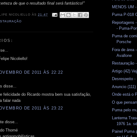
rteza de que o resultado final será fantástico!"
MENOS UM - 
Puma P-018 C
LIPE NICOLIELLO
ÀS
21:47
ESTAURAÇÃO
Reportagens -
- Puma-Po
Puma de corri
RIOS:
Porsche
Fora de área 
se...
Avallone
elipe Nicoliello!
Restauração -
Artigo (42) Ve
OVEMBRO DE 2011 ÀS 22:22
Desrespeito -
 disse...
Anuncio (111
de felicidade do Ricardo mostra bem sua satisfação,
Onde está o 
a falar nada
O que pensam
OVEMBRO DE 2011 ÀS 23:22
Puma pelo m
Lanterna Tra
e disse...
1976 1a. sé
rdo Thomé
Painel Puma 
 antigomobilísticas.