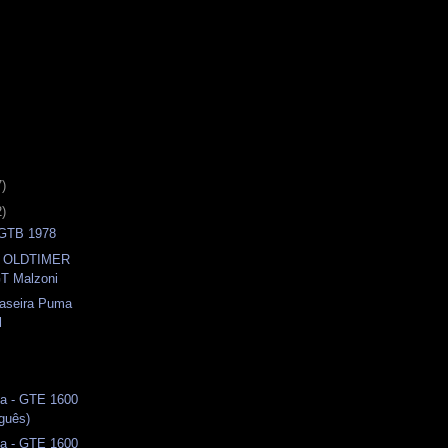
7)
2)
- GTB 1978
 - OLDTIMER
T Malzoni
raseira Puma
l
a - GTE 1600
uguês)
a - GTE 1600