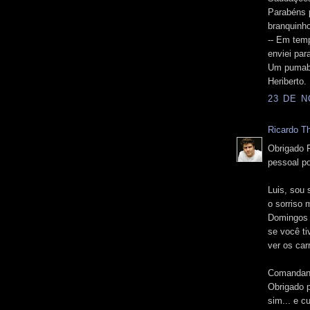
Parabéns 
branquinh
-- Em tem
enviei par
Um pumab
Heriberto.
23 DE N
Ricardo T
Obrigado F
pessoal por
Luis, sou 
o sorriso 
Domingos 
se você ti
ver os carr
Comandante
Obrigado p
sim... e c