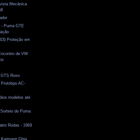
evista Mecânica
68
ador
a - Puma GTE
tação
(03) Proteção em
 Encontro de VW
os
 GTS Roxo
 Protótipo AC-
dios modelos até
 Sorteio do Puma
uatro Rodas - 1969
- Karmann Ghia