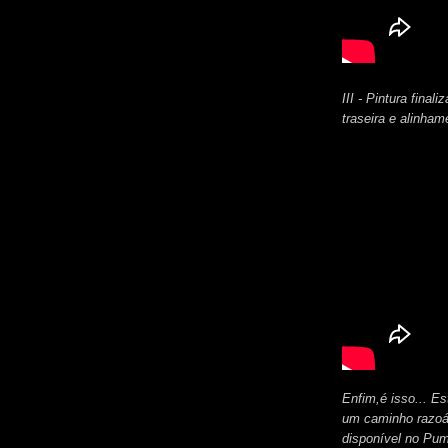
III - Pintura fin
traseira e alinham
Enfim,é isso... Est
um caminho razoáv
disponível no Pu