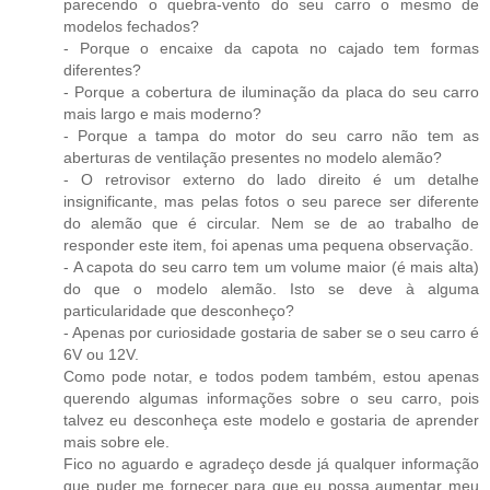
parecendo o quebra-vento do seu carro o mesmo de
modelos fechados?
- Porque o encaixe da capota no cajado tem formas
diferentes?
- Porque a cobertura de iluminação da placa do seu carro
mais largo e mais moderno?
- Porque a tampa do motor do seu carro não tem as
aberturas de ventilação presentes no modelo alemão?
- O retrovisor externo do lado direito é um detalhe
insignificante, mas pelas fotos o seu parece ser diferente
do alemão que é circular. Nem se de ao trabalho de
responder este item, foi apenas uma pequena observação.
- A capota do seu carro tem um volume maior (é mais alta)
do que o modelo alemão. Isto se deve à alguma
particularidade que desconheço?
- Apenas por curiosidade gostaria de saber se o seu carro é
6V ou 12V.
Como pode notar, e todos podem também, estou apenas
querendo algumas informações sobre o seu carro, pois
talvez eu desconheça este modelo e gostaria de aprender
mais sobre ele.
Fico no aguardo e agradeço desde já qualquer informação
que puder me fornecer para que eu possa aumentar meu