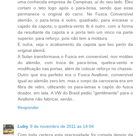
uma conhecida empresa de Campinas, aí do seu lado. Eles
cortam o teto logo após o para-brisa, sendo que esse
permanece o original do carro. No Fusca Conversível
alemão, o para-brisa é outro, quadrado, para encaixar o
cajado da capota; o quebra-vento tb é outro, com a forma
da resultante da capota e a porta tem um vinco na parte
superior, para reforço, pois não tem a moldura.
E outra, veja o acabamento da capota que lixo perto da
original alemã.
A Sulan transformava o Fusca em conversível, nos moldes
do alemão, com troca de para-brisa, quebra-vento e
modificação nas portas, além de colocar reforço no chassis.
Outro que era perfeito era o Fusca Avallone, conversível
igual ao alemão zero km, mas o corpo da carroceria era em
fibra de vidro, utilizando os para-lamas e capôs do fusca
doador, em lata. A VW do Brasil pediu "gentilmente" para o
Avallone não fabricar, senão...
Responder
Luby
9 de novembro de 2011 às 14:04
Com toda certeza esta preciosidade foi cortada depois da