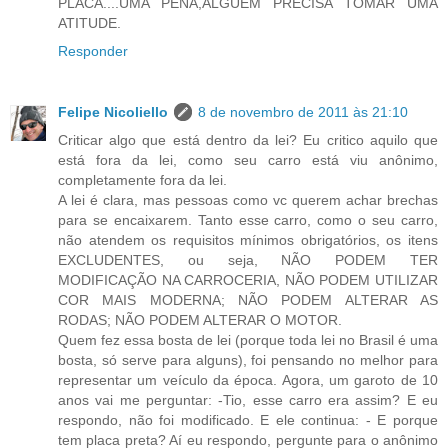
PLACA....UMA PENA,ALGUEM PRECISA TOMAR UMA
ATITUDE.
Responder
Felipe Nicoliello
8 de novembro de 2011 às 21:10
Criticar algo que está dentro da lei? Eu critico aquilo que
está fora da lei, como seu carro está viu anônimo,
completamente fora da lei.
A lei é clara, mas pessoas como vc querem achar brechas
para se encaixarem. Tanto esse carro, como o seu carro,
não atendem os requisitos mínimos obrigatórios, os itens
EXCLUDENTES, ou seja, NÃO PODEM TER
MODIFICAÇÃO NA CARROCERIA, NÃO PODEM UTILIZAR
COR MAIS MODERNA; NÃO PODEM ALTERAR AS
RODAS; NÃO PODEM ALTERAR O MOTOR.
Quem fez essa bosta de lei (porque toda lei no Brasil é uma
bosta, só serve para alguns), foi pensando no melhor para
representar um veículo da época. Agora, um garoto de 10
anos vai me perguntar: -Tio, esse carro era assim? E eu
respondo, não foi modificado. E ele continua: - E porque
tem placa preta? Aí eu respondo, pergunte para o anônimo