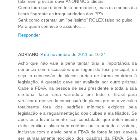
falar sem precisar ouvir ANÔNIMOS idiotas.
Como tudo que é bem feito permanece, mais dia menos dia
ficará flagrante as irregularidades das PP's.
Será como ostentar um "belíssimo" ROLEX falso no pulso.
Para quem conhece o assunto.....
Responder
ADRIANO
9 de novembro de 2011 às 10:24
Acho que não vale a pena tentar tirar a importância da
denúncia com discussões que fogem do foco principal, ou
seja, a concessão de placas pretas de forma contrária à
legislação. A questão deve ser avaliada por outro prisma:
Cabe a FBVA, na pessoa de seu presidente e toda a sua
diretoria, fazer uma varredura em todo o Brasil para
verificar o motivo da concessaõ de placas pretas a veículos
totalmente fora dos padrões mínimos exigidos pela
legislação e a regualmentação dos clubes a ela filiados. Se
após este levantamento ficar constatado que determinado
clube emitiu a placa sem critérios ou fraudando a vistoria,
inclusive com o envio para a FBVA de fotos falsas, deverá
ser sumariamente excluído dos quadros da FBVA. Se a