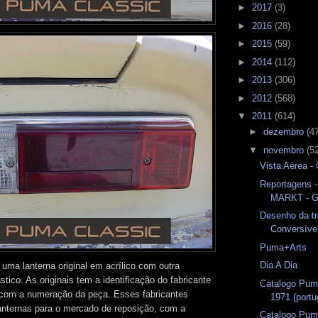
►
2017
(3)
►
2016
(28)
►
2015
(59)
►
2014
(112)
►
2013
(306)
►
2012
(568)
▼
2011
(614)
►
dezembro
(4
▼
novembro
(5
Vista Aérea 
Reportagens
MARKT - G
Desenho da t
Conversíve
Puma+Arts
Dia A Dia
 uma lanterna original em acrílico com outra
tico. As originais tem a identificação do fabricante
Catalogo Pum
om a numeração da peça. Esses fabricantes
1971 (port
nternas para o mercado de reposição, com a
Catalogo Pum