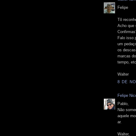
Felipe
Tô reconh
Acho que 
Confirmas
Falo isso 
um pedaço
os descas
marcas do
tempo, etc
Walter
8 DE NO
Felipe Nico
Pablo,
Não somen
aquele mod
ar.
Walter,