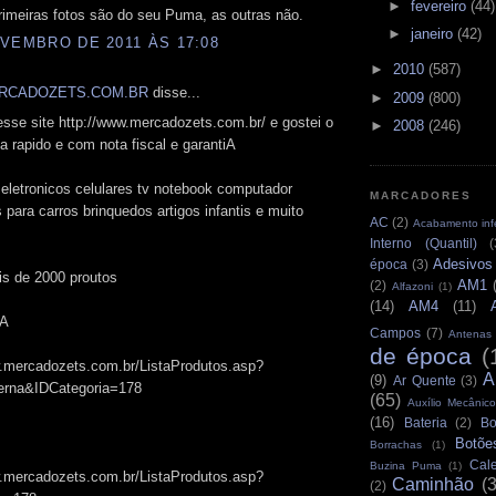
►
fevereiro
(44)
imeiras fotos são do seu Puma, as outras não.
►
janeiro
(42)
VEMBRO DE 2011 ÀS 17:08
►
2010
(587)
RCADOZETS.COM.BR
disse...
►
2009
(800)
sse site http://www.mercadozets.com.br/ e gostei o
►
2008
(246)
ga rapido e com nota fiscal e garantiA
eletronicos celulares tv notebook computador
MARCADORES
 para carros brinquedos artigos infantis e muito
AC
(2)
Acabamento infe
Interno (Quantil)
(
Adesivos
época
(3)
is de 2000 proutos
AM1
(2)
Alfazoni
(1)
(14)
AM4
(11)
A
Campos
(7)
Antenas
de época
(
w.mercadozets.com.br/ListaProdutos.asp?
A
(9)
Ar Quente
(3)
terna&IDCategoria=178
(65)
Auxílio Mecânico
(16)
Bateria
(2)
Bo
Botõe
Borrachas
(1)
Cale
Buzina Puma
(1)
w.mercadozets.com.br/ListaProdutos.asp?
Caminhão
(
(2)