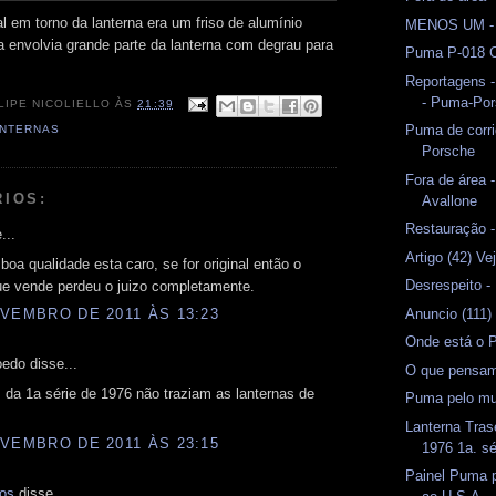
l em torno da lanterna era um friso de alumínio
MENOS UM - 
ha envolvia grande parte da lanterna com degrau para
Puma P-018 C
Reportagens -
- Puma-Po
LIPE NICOLIELLO
ÀS
21:39
Puma de corri
NTERNAS
Porsche
Fora de área 
RIOS:
Avallone
Restauração -
...
Artigo (42) Ve
boa qualidade esta caro, se for original então o
Desrespeito -
ue vende perdeu o juizo completamente.
Anuncio (111
VEMBRO DE 2011 ÀS 13:23
Onde está o 
edo disse...
O que pensam
da 1a série de 1976 não traziam as lanternas de
Puma pelo m
Lanterna Tra
VEMBRO DE 2011 ÀS 23:15
1976 1a. sé
Painel Puma 
mos
disse...