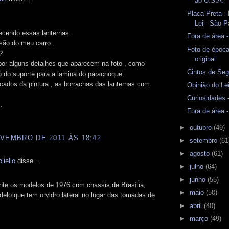
ao U.S.A.
Placa Preta -
Lei - São P
ecendo essas lanternas.
Fora de área 
são do meu carro .
Foto de époc
?
original
por alguns detalhes que aparecem na foto , como
Cintos de Seg
 do suporte para a lamina do parachoque,
cados da pintura , as borrachas das lanternas com
Opinião do Lei
Curiosidades
.
Fora de área 
►
outubro
(49)
VEMBRO DE 2011 ÀS 18:42
►
setembro
(61
►
agosto
(61)
liello
disse...
►
julho
(64)
►
junho
(55)
te os modelos de 1976 com chassis de Brasília,
►
maio
(50)
elo que tem o vidro lateral no lugar das tomadas de
►
abril
(40)
►
março
(49)