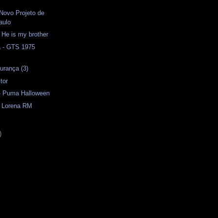
 Novo Projeto de
aulo
- He is my brother
a - GTS 1975
urança (3)
tor
 - Puma Halloween
- Lorena RM
)