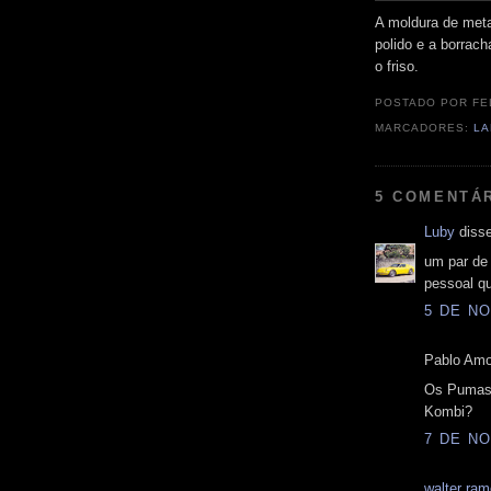
A moldura de meta
polido e a borrac
o friso.
POSTADO POR
FE
MARCADORES:
LA
5 COMENTÁ
Luby
disse
um par de 
pessoal q
5 DE NO
Pablo Amo
Os Pumas 
Kombi?
7 DE NO
walter ra