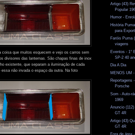
Artigo (43) R
Popular 19
Humor - Enrol
História Pum
para Expor
Faróis Puma 
viagens
Eventos - 1°
a coisa que muitos esquecem e vejo os carros sem
SP-2 40 an
s divisores das lanternas. São chapas finas de inox
lho existente, que separam a iluminação de cada
Dia A Dia
 essa não invada o espaço da outra. Na foto
MENOS UM -
Reportagens -
Porsche
Som - Auto-rá
1969
Anuncio (112)
GT 4R
Artigo (43) Q
GT 4R
Fora de área 