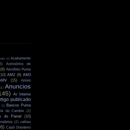
Acabamento
rior
(1)
3)
Acessórios de
(8)
Aerofólio Puma
(10)
AM2
(9)
AM3
AMV
(15)
Anisio
Anuncios
(1)
145)
Ar Interno
rtigo publicado
Bancos Puma
(1)
la do Cambio
(2)
s do Painel
(10)
ndários
(2)
calhas
36)
Capô Dianteiro