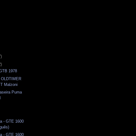
7)
2)
- GTB 1978
 - OLDTIMER
T Malzoni
raseira Puma
l
a - GTE 1600
uguês)
a - GTE 1600