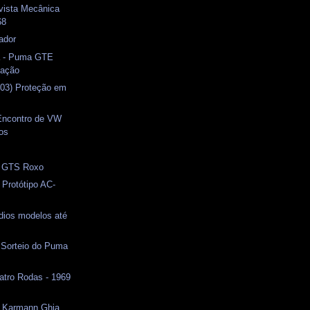
evista Mecânica
68
ador
a - Puma GTE
tação
(03) Proteção em
 Encontro de VW
os
 GTS Roxo
 Protótipo AC-
dios modelos até
 Sorteio do Puma
uatro Rodas - 1969
- Karmann Ghia