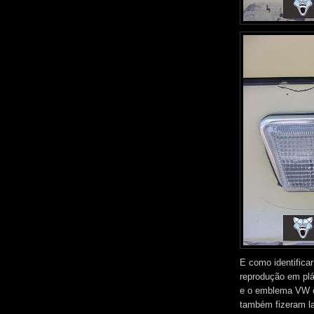
E como identificar
reprodução em plás
e o emblema VW c
também fizeram la