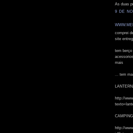
As duas pr
9 DE NO
WWW.ME
comprei de
site entre
tem berço 
acessorios
mais
... tem ma
LANTERN
http://ww
texto=lan
CAMPING
http://ww