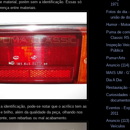
 material, porém sem a identificação. Essas só
1971
rença entre materiais.
Fotos do dia 
união de do
Humor - Motor
Puma de corri
Classic RS
Inspeção Veic
Pública
Puma+Arts
Anuncio (114
MAIS UM - G
Dia A Dia
Restauração 
Curiosidades -
documento
 identificação, pode-se notar que o acrílico tem as
Eventos - Exp
 e brilho, além da qualidade da peça, olhando nos
2011
mente, sem rebarbas ou mal acabamento.
Anuncio (113
Veículos