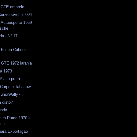
GTE amarelo
onversível n° 004
 Autoesporte 1969
rsche
da - N° 17
- Fusca Cabriolet
 GTE 1972 laranja
ja 1973
 Placa preta
) Carpete Tabacow
PumaWally?
 disto?
undo
seira Puma 1970 a
rie
para Exportação