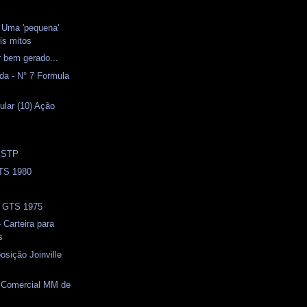
- Uma 'pequena'
is mitos
 bem gerado...
da - N° 7 Formula
ular (10) Ação
) STP
TS 1980
- GTS 1975
 Carteira para
s
osição Joinville
) Comercial MM de