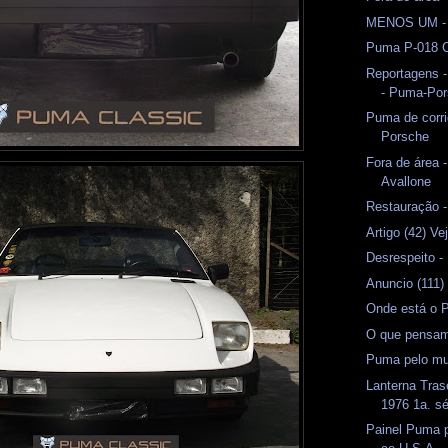
MENOS UM - 
Puma P-018 C
Reportagens -
- Puma-Po
Puma de corri
Porsche
Fora de área 
Avallone
Restauração -
Artigo (42) Ve
Desrespeito -
Anuncio (111
Onde está o 
O que pensam
Puma pelo m
Lanterna Tra
1976 1a. sé
Painel Puma 