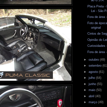
ao U.S.A.
Placa Preta -
Lei - São P
Fora de área 
Foto de époc
original
Cintos de Seg
Opinião do Lei
Curiosidades
Fora de área 
►
outubro
(49)
►
setembro
(61
►
agosto
(61)
►
julho
(64)
►
junho
(55)
►
maio
(50)
►
abril
(40)
►
março
(49)