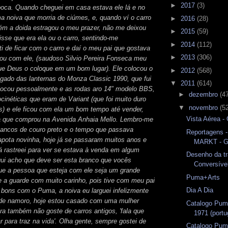
►
2017
(3)
poca. Quando cheguei em casa estava ele lá e no
a noiva que morria de ciúmes, e, quando ví o carro
►
2016
(28)
ém a doida estragou o meu prazer, não me deixou
►
2015
(59)
isse que era ela ou o carro, sentindo-me
►
2014
(112)
ti de ficar com o carro e daí o meu pai que gostava
►
2013
(306)
icou com ele, (saudoso Silvio Pereira Fonseca meu
ue Deus o coloque em um bom lugar). Ele colocou o
►
2012
(568)
ado das lanternas do Monza Classic 1990, que fui
▼
2011
(614)
locou pessoalmente e as rodas aro 14" modelo BBS,
►
dezembro
(4
inéticas que eram de Variant (que foi muito duro
▼
novembro
(5
s) e ele ficou com ela um bom tempo até vender,
Vista Aérea 
a que comprou na Avenida Anhaia Mello. Lembro-me
bancos de couro preto e o tempo que passava
Reportagens
apota novinha, hoje já se passaram muitos anos e
MARKT - G
já rastreei para ver se estava à venda em algum
Desenho da t
qui acho que deve ser esta branco que vocês
Conversíve
ue a pessoa que esteja com ele seja um grande
Puma+Arts
e a guarde com muito carinho, pois tive com meu pai
Dia A Dia
ons com o Puma, a noiva eu larguei infelizmente
 de namoro, hoje estou casado com uma mulher
Catalogo Pum
a também não goste de carros antigos, 'fala que
1971 (port
r para traz na vida'. Olha gente, sempre gostei de
Catalogo Pum