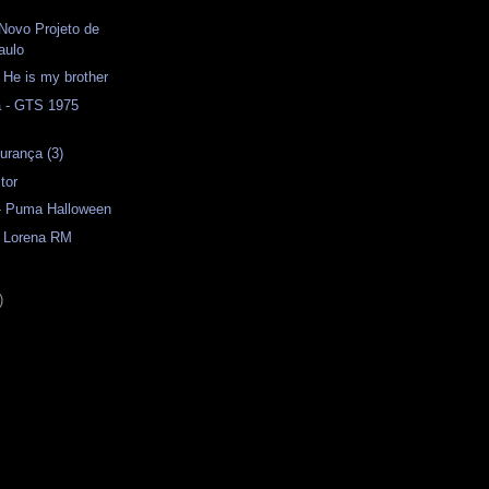
 Novo Projeto de
aulo
- He is my brother
a - GTS 1975
urança (3)
tor
 - Puma Halloween
- Lorena RM
)