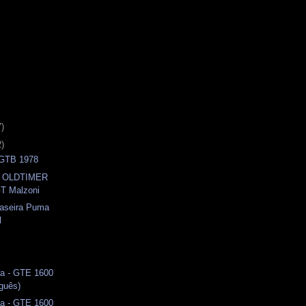
7)
2)
- GTB 1978
 - OLDTIMER
T Malzoni
raseira Puma
l
a - GTE 1600
uguês)
a - GTE 1600