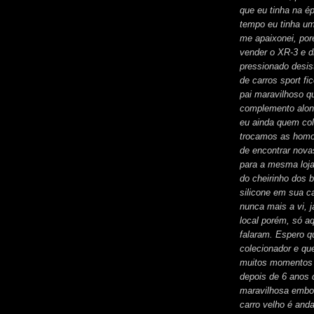
que eu tinha na é
tempo eu tinha um
me apaixonei, por
vender o XR-3 e d
pressionado desis
de carros sport f
pai maravilhoso q
complemento along
eu ainda quem co
trocamos as homoc
de encontrar nova
para a mesma loj
do cheirinho dos 
silicone em sua c
nunca mais a vi, 
local porém, só a
falaram. Espero q
colecionador e qu
muitos momentos b
depois de 6 anos
maravilhosa embor
carro velho é anda