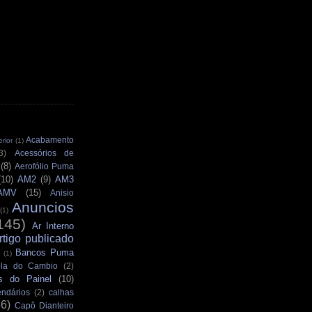
Acabamento
rior
(1)
3)
Acessórios de
(8)
Aerofólio Puma
(10)
AM2
(9)
AM3
AMV
(15)
Anisio
Anuncios
(1)
145)
Ar Interno
rtigo publicado
Bancos Puma
(1)
la do Cambio
(2)
s do Painel
(10)
ndários
(2)
calhas
36)
Capô Dianteiro