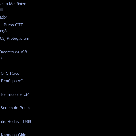
evista Mecânica
68
ador
a - Puma GTE
tação
(03) Proteção em
 Encontro de VW
os
 GTS Roxo
 Protótipo AC-
dios modelos até
 Sorteio do Puma
uatro Rodas - 1969
- Karmann Ghia