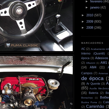
►
fevereiro
(44)
►
janeiro
(42)
►
2010
(587)
►
2009
(800)
►
2008
(246)
MARCADORES
AC
(2)
Acabamento infe
Interno (Quantil)
(
Adesivos
época
(3)
AM1
(2)
Alfazoni
(1)
(14)
AM4
(11)
Campos
(7)
Antenas
de época
(
A
(9)
Ar Quente
(3)
(65)
Auxílio Mecânico
(16)
Bateria
(2)
Bo
Botõe
Borrachas
(1)
Cale
Buzina Puma
(1)
Caminhão
(
(2)