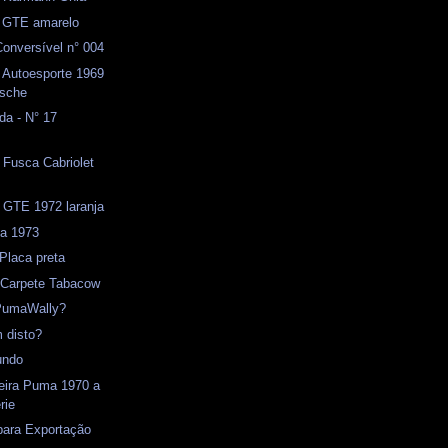
GTE amarelo
onversível n° 004
 Autoesporte 1969
rsche
da - N° 17
- Fusca Cabriolet
 GTE 1972 laranja
ja 1973
 Placa preta
) Carpete Tabacow
PumaWally?
 disto?
undo
seira Puma 1970 a
rie
para Exportação