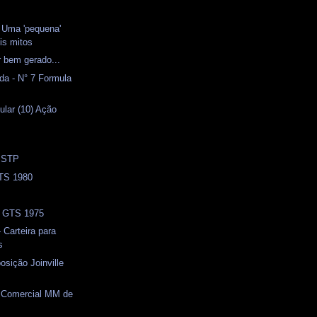
- Uma 'pequena'
is mitos
 bem gerado...
da - N° 7 Formula
ular (10) Ação
) STP
TS 1980
- GTS 1975
 Carteira para
s
osição Joinville
) Comercial MM de