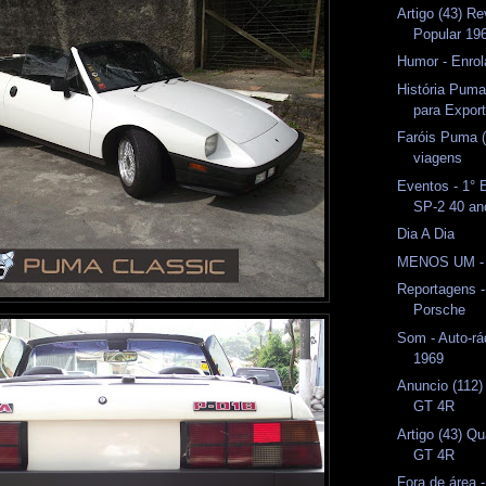
Artigo (43) R
Popular 19
Humor - Enrol
História Pum
para Expor
Faróis Puma 
viagens
Eventos - 1°
SP-2 40 an
Dia A Dia
MENOS UM -
Reportagens -
Porsche
Som - Auto-rá
1969
Anuncio (112)
GT 4R
Artigo (43) Q
GT 4R
Fora de área 