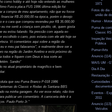
lho como hobby e até hoje não entendo as mulheres
1971
ltimo Fusca placa FUS 1996 última edição foi
Fotos do dia 
rar a compra de meu apartamento, não que eu fosse
união de do
ia financiar R$ 20.000,00 na época, porém o desejo
Humor - Motor
lto e o cara que comprou revendeu por R$ 35.000,00
 eu me senti a criança sem pirulito, ok, quem gosta
Puma de corri
ue eu estou falando. Na pressão com aquela ex-
Classic RS
er escolhido o carro, pois estaria com ele até hoje se
Inspeção Veic
teza. Vi comentários aqui sobre a região da
Pública
eu e meu pai falavamos", e realmente deve ser a
Puma+Arts
 na região do Jardim Avelino e está próximo do
Anuncio (114
 a todos e fiquem com Deus e boa sorte ao
detém. Sandro"
MAIS UM - G
 no atual proprietário de magnífico e bem
Dia A Dia
lar:
Restauração 
soluta que seu Puma Branco P-018 1986
Curiosidades -
documento
 lanternas do Classic e Rodas do Santana BBS
dado na minha garagem. Ao ver esse relato, não tive
Eventos - Exp
ra publicar um comentário. A carroceria dele é a
2011
os. Paulo Porto Jr."
Anuncio (113
Veículos