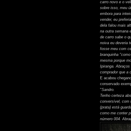
carro novo e o ve
sobre isso, meu ú
embora para intei
vender, eu prefer
dela falou mais a
na outra semana e
de carro sabe o q
noiva eu deveria t
fosse meu com cer
branquinha "como 
mesma porque moro
Ipiranga. Abraços
comprador que a 
E acabou chegando
conservado exemp
"
Sandro.
Tenho certeza ab
conversível, com
(prata) está guar
como me conter pa
número 004. Abraç