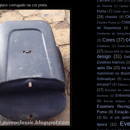
Carcará
(5)
Card
(1)
rglass
corrugado na cor preta.
de Cinema
(1)
Carros
Puma
(7)
Cárter seco
(24)
Ch
chassis
(4)
Child
Chaves Puma
(1)
de Segurança
(4)
Confronto de Gerações
c
Cores
(37)
(3)
Cotidiano
(1)
Crash-tes
(17)
Dacon 828
(1)
Des
design
(31)
Det
Detalhes Internos
(2
após Dia
(22)
dia d
Automóvel no Brasil
Dobradiças
(5)
docu
encarar?
(2)
Elétrica
(
(17)
Encosto de cabe
Entrevist
dianteira
(1)
(6)
Escola Italiana
(
Espartano Recria
Puma
(9)
Estação
(3)
Eu vi um gatin
Eve
época
(11)