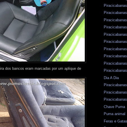
Piracicabanas
Piracicabanas
Piracicabanas
Piracicabanas
Piracicabanas
Piracicabanas
Piracicabanas
Piracicabanas
Piracicabanas
seira dos bancos eram marcadas por um aplique de
Piracicabanas
Dia A Dia
Piracicabanas
Piracicabanas
Piracicabanas
Chave Puma
Puma animal
Feras e Gata