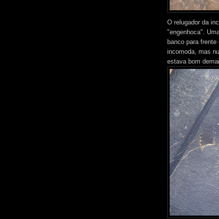
O relugador da in
"engenhoca". Uma 
banco para frente
incomoda, mas num
estava bom demai