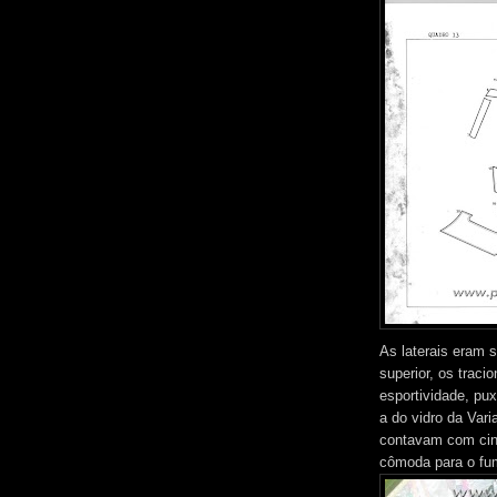
As laterais eram 
superior, os traci
esportividade, pu
a do vidro da Vari
contavam com cin
cômoda para o fum