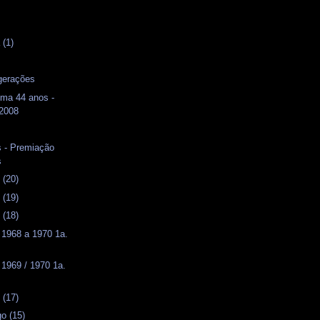
s
 (1)
s
gerações
ma 44 anos -
 2008
 - Premiação
s
 (20)
 (19)
 (18)
T 1968 a 1970 1a.
 1969 / 1970 1a.
 (17)
o (15)