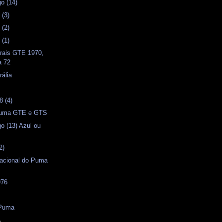
o (14)
 (3)
 (2)
 (1)
erais GTE 1970,
a 72
ália
s
 (4)
 Puma GTE e GTS
o (13) Azul ou
2)
Nacional do Puma
976
s
 Puma