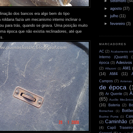
►
setembro
(54
►
agosto
(37)
clinação dos bancos era algo bem do tipo
►
julho
(11)
roldana fazia um mecanismo interno inclinar o
►
fevereiro
(3)
 ou para trás, quando se girava. Uma posição muito
a época que não existia reclinadores, até que
s.
MARCADORES
AC
(2)
Acabamento infe
Interno (Quantil)
(
Adesivos
época
(3)
AM1
(2)
Alfazoni
(1)
(14)
AM4
(11)
Campos
(7)
Antenas
de época
(
A
(9)
Ar Quente
(3)
(65)
Auxílio Mecânico
(16)
Bateria
(2)
Bo
Botõe
Borrachas
(1)
Cale
Buzina Puma
(1)
Caminhão
(
(2)
(4)
Capô Traseiro