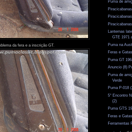
Puma de amig
Piracicabanas
Piracicabanas
Piracicabanas
Lanternas lat
GTE 1971 
Puma na Austr
mblema da fera e a inscrição GT.
Feras e Gata
Puma GT 1968
Anuncio (8)
Puma de amig
Verde
Puma P-018 (
5° Encontro 
(2)
Puma GTS 1
Feras e Gata
Ferramentas