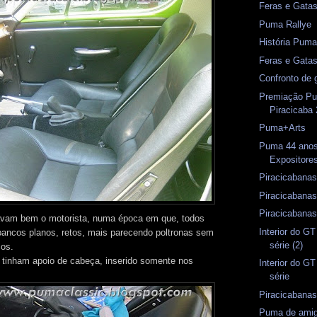
Feras e Gata
Puma Rallye
História Puma
Feras e Gata
Confronto de 
Premiação Pu
Piracicaba
Puma+Arts
Puma 44 anos
Expositore
Piracicabanas
Piracicabanas
Piracicabanas
vam bem o motorista, numa época em que, todos
Interior do G
bancos planos, retos, mais parecendo poltronas sem
série (2)
ços.
tinham apoio de cabeça, inserido somente nos
Interior do GT
série
Piracicabanas
Puma de amig