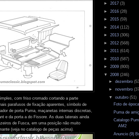
►
2017
(3)
►
2016
(28)
►
2015
(59)
►
2014
(112)
►
2013
(306)
►
2012
(568)
►
2011
(614)
►
2010
(587)
►
2009
(800)
▼
2008
(246)
►
dezembro
(5
►
novembro
(3
▼
outubro
(51)
simples, com friso cromado cortando a parte
Foto de époc
onais parafusos de fixação aparentes, símbolo de
xador de porta Puma, maçanetas internas discretas,
Puma de amig
ant e da porta a do Fissore. As duas laterais ainda
Catalogo Pum
zeiros de Fusca, em uma posição não muito
AM2
ante (veja no catalogo de peças acima).
Anuncio (9) B