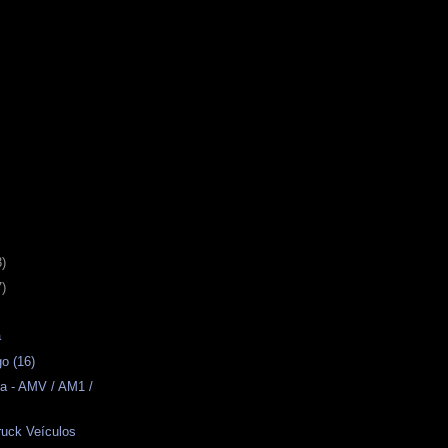
3)
7)
a
o (16)
a - AMV / AM1 /
ruck Veículos