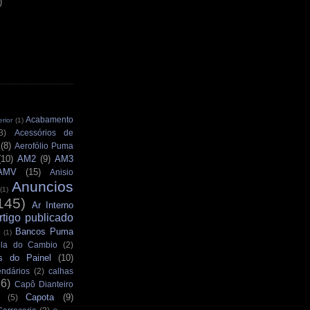
)
Acabamento
rior
(1)
3)
Acessórios de
(8)
Aerofólio Puma
(10)
AM2
(9)
AM3
AMV
(15)
Anisio
Anuncios
(1)
145)
Ar Interno
rtigo publicado
Bancos Puma
(1)
la do Cambio
(2)
s do Painel
(10)
ndários
(2)
calhas
36)
Capô Dianteiro
Capota
(9)
(5)