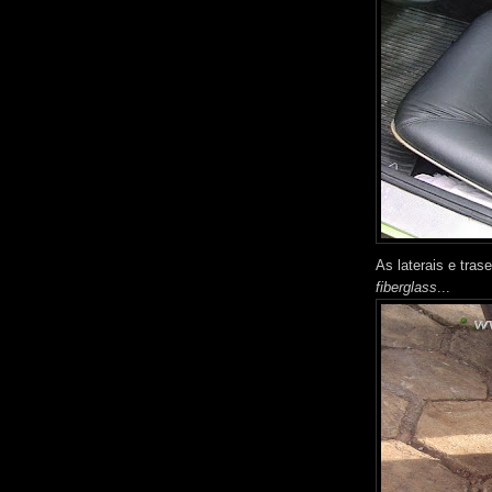
As laterais e tra
fiberglass
...