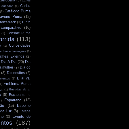
Carroceria
(3)
Carros
Cartaz
 Roubados
(1)
Catálogo Puma
(1)
aveiro Puma
(13)
ren's track
(3)
Cinto
comparativo
(10)
Console Puma
(1)
orrida
(113)
Curiosidades
t
(1)
enhos e Ilustrações
(1)
alhes Externos
(2)
Dia A Dia
(20)
Dia
)
a mulher
(2)
Dia do
(3)
Dimensões
(2)
E aí vai
mentos
(1)
Emblema Puma
1)
ça
(1)
Entradas de ar
a
(5)
Escapamento
Espartano
(13)
1)
ção
(15)
Espelho
 da Luz
(8)
Estepe
Evento de
ho
(3)
ntos
(187)