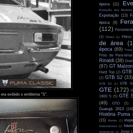
Eve
época
(11)
Evolução dos Modelo
Exportação
(13)
F
Fer
época
(9)
(112)
Ferrament
(3)
Filtro
Filmes
(1)
de área
(
época
(69)
Frase
Friso de Para-brisa
Rinaldi
(38)
Gran
(97)
GT Malzon
GTB
Hard Top
(2)
GTB S2
(33)
(2)
GTB S
GTB S3
(1)
GTE
(172)
G
era exibido o emblema "S".
GTE S
1800 S
(5)
(49)
GTO
(5)
Guarujá 2013
(14)
História Puma
(15)
insp
Humor
(1)
Interi
Instrumentos
(1)
Jorge L
Isolamento
(1)