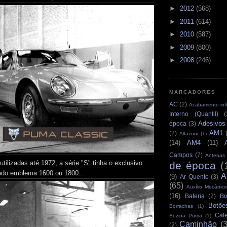
►
2012
(568)
►
2011
(614)
►
2010
(587)
►
2009
(800)
►
2008
(246)
MARCADORES
AC
(2)
Acabamento infe
Interno (Quantil)
(
Adesivos
época
(3)
AM1
(2)
Alfazoni
(1)
(14)
AM4
(11)
Campos
(7)
Antenas
tilizadas até 1972, a série "S" tinha o exclusivo
de época
(
ado emblema 1600 ou 1800...
A
(9)
Ar Quente
(3)
(65)
Auxílio Mecânico
(16)
Bateria
(2)
Bo
Botõe
Borrachas
(1)
Cale
Buzina Puma
(1)
Caminhão
(
(2)