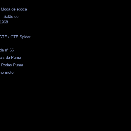
- Moda de época
 - Salão do
 1968
GTE / GTE Spider
da n° 66
iais da Puma
 - Rodas Puma
 no motor