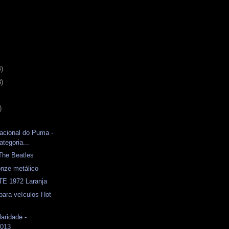
4)
8)
)
acional do Puma -
ategoria...
The Beatles
nze metálico
E 1972 Laranja
para veículos Hot
laridade -
2013