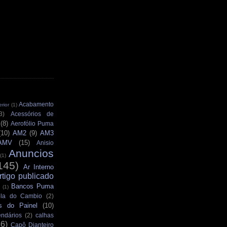
Acabamento
rior
(1)
3)
Acessórios de
(8)
Aerofólio Puma
(10)
AM2
(9)
AM3
AMV
(15)
Anisio
Anuncios
(1)
145)
Ar Interno
rtigo publicado
Bancos Puma
(1)
la do Cambio
(2)
s do Painel
(10)
ndários
(2)
calhas
36)
Capô Dianteiro