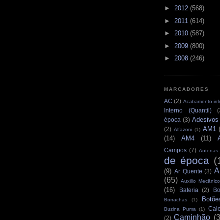
►
2012
(568)
►
2011
(614)
►
2010
(587)
►
2009
(800)
►
2008
(246)
MARCADORES
AC
(2)
Acabamento infe
Interno (Quantil)
(
Adesivos
época
(3)
AM1
(2)
Alfazoni
(1)
(14)
AM4
(11)
Campos
(7)
Antenas
de época
(
A
(9)
Ar Quente
(3)
(65)
Auxílio Mecânico
(16)
Bateria
(2)
Bo
Botõe
Borrachas
(1)
Cale
Buzina Puma
(1)
Caminhão
(
(2)