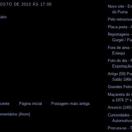
OSTO DE 2013 ÀS 17:00
Novo site - E
do Puma
ário
Pelo retrovis
Placa preta -
Reportagens 
Gurgel / P
Fora de área 
Eniequi
Foto do dia 
Exportação
Artigo (59) 
Salão 1966
Grandes Felin
Maçaneta do 
a 1976 1ª s
cente
Página inicial
Postagem mais antiga
Anuncio (140
omentários (Atom)
Curiosidades 
Automotivo
Procura-se - 