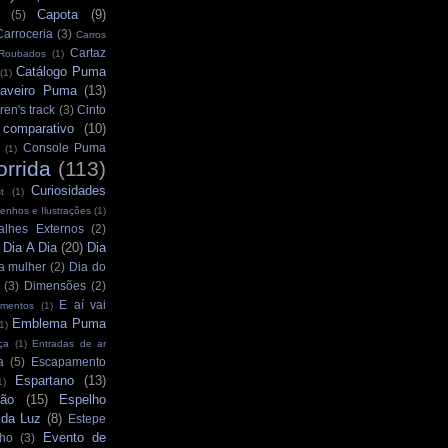
Capota
(9)
(5)
Carroceria
(3)
Carros
Cartaz
 Roubados
(1)
Catálogo Puma
(1)
aveiro Puma
(13)
ren's track
(3)
Cinto
comparativo
(10)
Console Puma
(1)
orrida
(113)
Curiosidades
t
(1)
enhos e Ilustrações
(1)
alhes Externos
(2)
Dia A Dia
(20)
Dia
)
a mulher
(2)
Dia do
(3)
Dimensões
(2)
E aí vai
mentos
(1)
Emblema Puma
1)
ça
(1)
Entradas de ar
a
(5)
Escapamento
Espartano
(13)
1)
ção
(15)
Espelho
 da Luz
(8)
Estepe
Evento de
ho
(3)