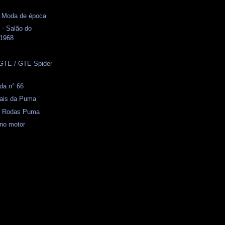
- Moda de época
 - Salão do
 1968
GTE / GTE Spider
da n° 66
iais da Puma
 - Rodas Puma
 no motor