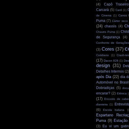
(4)
Capô Traseiro
Carcará
(5)
Card
(1)
de Cinema
(1)
Carros
Puma
(7)
Cárter seco
(24)
Ch
chassis
(4)
Child
Chaves Puma
(1)
de Segurança
(4)
Confronto de Gerações
c
Cores
(37)
(3)
Cotidiano
(1)
Crash-tes
(17)
Dacon 828
(1)
Des
design
(31)
Det
Detalhes Internos
(2
após Dia
(22)
dia d
Automóvel no Brasil
Dobradiças
(5)
docu
encarar?
(2)
Elétrica
(
(17)
Encosto de cabe
Entrevist
dianteira
(1)
(6)
Escola Italiana
(
Espartano Recria
Puma
(9)
Estação
(3)
Eu vi um gatin