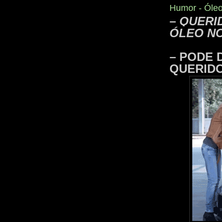
Humor - Óleo
–
QUERI
ÓLEO N
– PODE 
QUERI