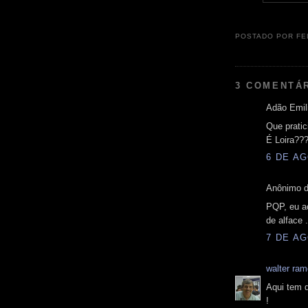
POSTADO POR
FE
3 COMENTÁ
Adão Emili
Que pratic
É Loira???
6 DE AG
Anônimo d
PQP, eu a
de alface .
7 DE AG
walter ra
Aqui tem q
!