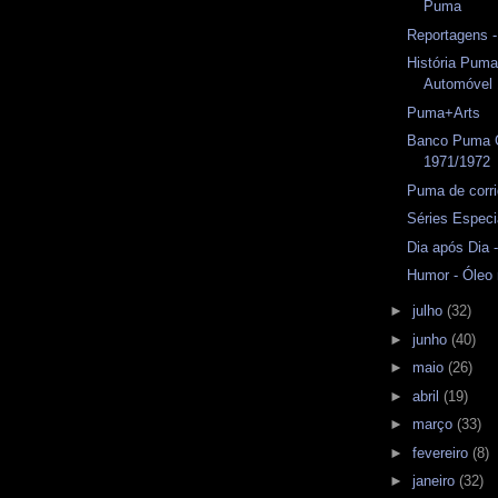
Puma
Reportagens 
História Puma
Automóvel
Puma+Arts
Banco Puma 
1971/1972
Puma de corri
Séries Espec
Dia após Dia
Humor - Óleo
►
julho
(32)
►
junho
(40)
►
maio
(26)
►
abril
(19)
►
março
(33)
►
fevereiro
(8)
►
janeiro
(32)