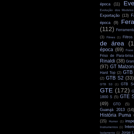
Eve
época
(11)
Evolução dos Modelo
Exportação
(13)
F
Fer
época
(9)
(112)
Ferrament
(3)
Filtro
Filmes
(1)
de área
(
época
(69)
Frase
Friso de Para-brisa
Rinaldi
(38)
Gran
(97)
GT Malzon
GTB
Hard Top
(2)
GTB S2
(33)
(2)
GTB S
GTB S3
(1)
GTE
(172)
G
GTE S
1800 S
(5)
(49)
GTO
(5)
Guarujá 2013
(14)
História Puma
(15)
insp
Humor
(1)
Interi
Instrumentos
(1)
Jorge L
Isolamento
(1)