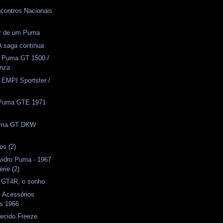
ncontros Nacionais
or de um Puma
 A saga continua
- Puma GT 1500 /
anza
- EMPI Sportster /
- Puma GTE 1971
Puma GT DKW
os (2)
vidro Puma - 1967
érie (2)
) GT4R, o sonho
- Acessórios
s 1966
Tecido Freeze