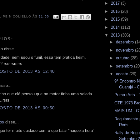
►
2017
(3)
►
2016
(28)
LIPE NICOLIELLO
ÀS
21:00
►
2015
(59)
►
2014
(112)
▼
2013
(306)
RIOS:
►
dezembro
(1
o disse...
►
novembro
(2
idade, nem usou o funil, essa tem pratica heim.
►
outubro
(28)
? rsrsrsrsrrs
►
setembro
(20
OSTO DE 2013 ÀS 12:40
▼
agosto
(26)
9° Encontro N
isse...
Guarujá - C
cho que elá pensou que no motor tinha uma salada
Puma+Arts - 
..rsrs
GTE 1973 Bro
OSTO DE 2013 ÀS 00:50
MAIS UM - GT
Regulamento 
mos
disse...
Rods
ue ter muito cuidado com o que falar "naquela hora"
Rally de Regu
Setembro 