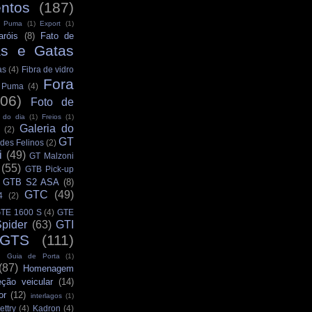
ntos
(187)
s Puma
(1)
Export
(1)
aróis
(8)
Fato de
as e Gatas
as
(4)
Fibra de vidro
Fora
s Puma
(4)
106)
Foto de
 do dia
(1)
Freios
(1)
Galeria do
(2)
GT
des Felinos
(2)
i
(49)
GT Malzoni
(55)
GTB Pick-up
GTB S2 ASA
(8)
GTC
(49)
4
(2)
TE 1600 S
(4)
GTE
pider
(63)
GTI
GTS
(111)
Guia de Porta
(1)
(87)
Homenagem
eção veicular
(14)
or
(12)
interlagos
(1)
ettry
(4)
Kadron
(4)