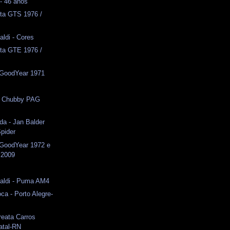
 - 46 anos
rta GTS 1976 /
aldi - Cores
rta GTE 1976 /
 GoodYear 1971
s
 - Chubby PAG
da - Jan Balder
pider
 GoodYear 1972 e
 2009
s
naldi - Puma AM4
ca - Porto Alegre-
reata Carros
atal-RN