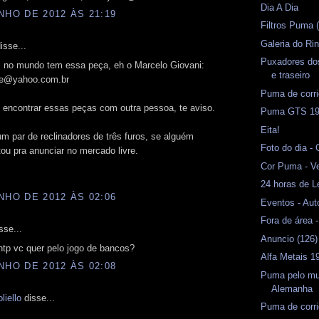
Dia A Dia
NHO DE 2012 ÀS 21:19
Filtros Puma (
Galeria do Rin
isse...
Puxadores dos
 no mundo tem essa peça, eh o Marcelo Giovani:
e traseiro
yle@yahoo.com.br
Puma de corri
 encontrar essas peças com outra pessoa, te aviso.
Puma GTS 19
Eita!
m par de reclinadores de três furos, se alguém
Foto do dia -
tou pra anunciar no mercado livre.
Cor Puma - Ve
24 horas de 
NHO DE 2012 ÀS 02:06
Eventos - Aut
Fora de área 
sse...
Anuncio (126
ntp vc quer pelo jogo de bancos?
Alfa Metais 1
NHO DE 2012 ÀS 02:08
Puma pelo mu
Alemanha
liello
disse...
Puma de corri