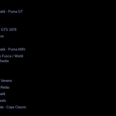
naldi - Puma GT
 - GTS 1978
tos
naldi - Puma AMV
o Fusca / World
Beetle
- Veneno
 Retão
aldi
undo
da - Copa Classic