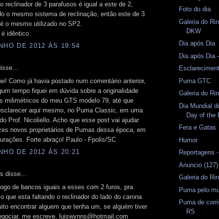
 o reclinador de 3 parafusos é igual a este de 2,
Foto do dia
do o mesmo sistema de reclinação, então este de 3
Galeria do Ri
 é o mesmo utilizado no SP2.
DKW
é idêntico.
Dia após Dia
NHO DE 2012 ÀS 19:54
Dia após Dia
isse...
Esclarecimen
pe! Como já havia postado num comentário anterior,
Puma GTC
gum tempo fiquei em dúvida sobre a originalidade
Galeria do Ri
s milimétricos do meu GTS modelo 79, até que
Dia Mundial d
esclarecer aqui mesmo, no Puma Classic, em uma
Day of the 
do Prof. Nicoliello. Acho que esse post vai ajudar
Fera e Gatas
izes novos proprietários de Pumas dessa época, em
urações. Forte abraço! Paulo - Fpolis/SC
Humor
NHO DE 2012 ÀS 20:21
Reportagens 
Anuncio (127)
 disse...
Galeria do Rin
ogo de bancos iguais a esses com 2 furos, pra
Puma pelo m
so que esta faltando o reclinador do lado do carona
Puma de corri
ito encontrar alguem que tenha um, se alguém tiver
RS
negociar, me escreve, luiswynns@hotmail.com