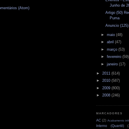
Junho de 2
omentários (Atom)
Artigo (50) R
Puma
Anuncio (125
►
maio
(48)
►
abril
(47)
►
março
(53)
►
fevereiro
(59)
►
janeiro
(17)
►
2011
(614)
►
2010
(587)
►
2009
(800)
►
2008
(246)
MARCADORES
AC
(2)
Acabamento infe
Interno (Quantil)
(