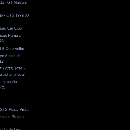
da - GT Malzoni
o - GTS 1979/80
ssic Car Club
ncos Puma a
979
TB Ouro Velho
lye Alpino de
012
E / GTS 1976 a
a achar o local
- Inspeção
o RS
a
 GTS Placa Preta
e seus Projetos
ação da Luz -