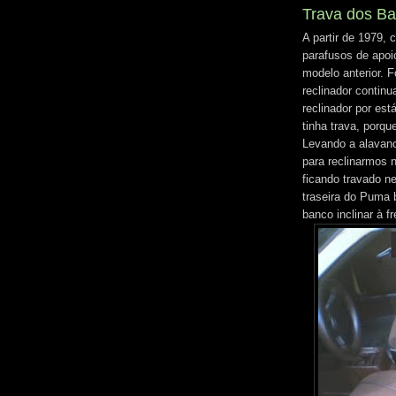
Trava dos Ba
A partir de 1979, 
parafusos de apoi
modelo anterior. 
reclinador contin
reclinador por es
tinha trava, porqu
Levando a alavanc
para reclinarmos n
ficando travado n
traseira do Puma 
banco inclinar à fr