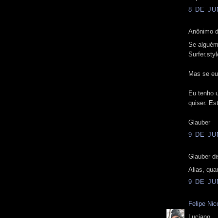
8 DE JU
Anônimo d
Se alguém
Surfer.st
Mas se eu
Eu tenho u
quiser. Es
Glauber
9 DE JU
Glauber di
Alias, qua
9 DE JU
Felipe Nico
Luciano,