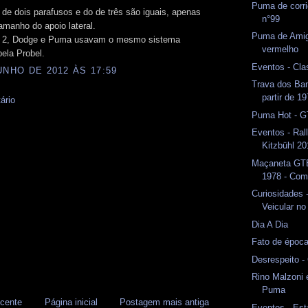
Puma de corri
de dois parafusos e do de três são iguais, apenas
n°99
manho do apoio lateral.
Puma de Amig
 2, Dodge e Puma usavam o mesmo sistema
vermelho
pela Probel.
Eventos - Cla
UNHO DE 2012 ÀS 17:59
Trava dos Ba
partir de 1
ário
Puma Hot - G
Eventos - Ral
Kitzbühl 2
Maçaneta GT
1978 - Com
Curiosidades 
Veicular n
Dia A Dia
Fato de époc
Desrespeito -
Rino Malzoni 
Puma
cente
Página inicial
Postagem mais antiga
Eventos - Est