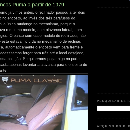
ncos Puma a partir de 1979
como já vimos antes, o reclinador passou a ter dois
o no encosto, ao invés dos três parafusos do
Foi a única mudança no mecanismo, porque o
uava o mesmo modelo, com alavanca lateral, com
tágios. O banco com esse modelo de reclinador, não
e esta estava incluída no mecanismo de reclinar.
a, automaticamente o encosto vem para frente e
ecessitamos forçar para trás até o local desejado,
essa posição. Se quisermos pegar algo na parte
basta apenas levantar a alavanca para o encosto do
ente.
PESQUISAR EST
ARQUIVO DO BL