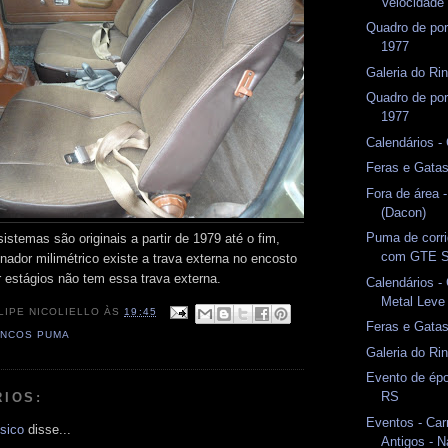
Velocidade
Quadro de po
1977
Galeria do Rin
Quadro de po
1977
Calendários -
Feras e Gata
Fora de área
(Dacon)
Puma de corri
sistemas são originais a partir de 1979 até o fim,
com GTE S
nador milimétrico existe a trava externa no encosto
r estágios não tem essa trava externa.
Calendários -
Metal Leve
LIPE NICOLIELLO
ÀS
19:45
Feras e Gata
NCOS PUMA
Galeria do Ri
Evento de épo
RS
RIOS:
Eventos - Car
sico
disse...
Antigos - N