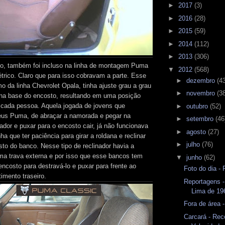
►
2017
(3)
►
2016
(28)
►
2015
(59)
►
2014
(112)
►
2013
(306)
 também foi incluso na linha de montagem Puma
▼
2012
(568)
étrico. Claro que para isso cobravam a parte. Esse
►
dezembro
(4
o da linha Chevrolet Opala, tinha ajuste grau a grau
►
novembro
(3
a na base do encosto, resultando em uma posição
 cada pessoa. Aquela jogada de jovens que
►
outubro
(52)
s Puma, de abraçar a namorada e pegar na
►
setembro
(46
ador e puxar para o encosto cair, já não funcionava
►
agosto
(27)
ha que ter paciência para girar a roldana e reclinar
►
julho
(76)
sto do banco. Nesse tipo de reclinador havia a
a trava externa e por isso que esse bancos tem
▼
junho
(62)
ncosto para destravá-lo e puxar para frente ao
Foto do dia -
imento traseiro.
Reportagens -
Lima de 19
Fora de área 
Carcará - Rec