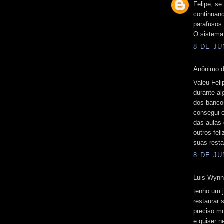
Felipe, se
continuan
parafusos
O sistema 
8 DE JU
Anônimo d
Valeu Feli
durante al
dos banco
consegui 
das aulas 
outros fel
suas resta
8 DE JU
Luis Wynns
tenho um j
restaurar 
preciso mu
e quiser 