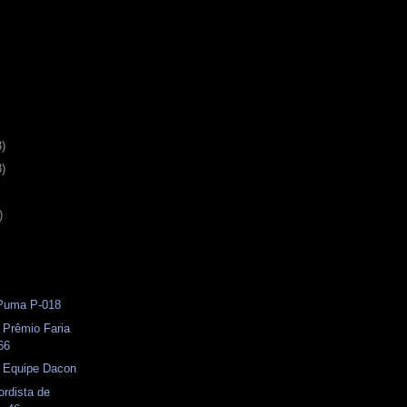
3)
8)
)
 Puma P-018
 Prêmio Faria
66
- Equipe Dacon
ordista de