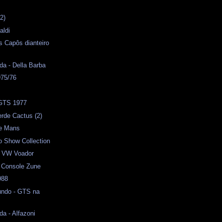
2)
aldi
 Capôs dianteiro
da - Della Barba
75/76
 GTS 1977
rde Cactus (2)
Le Mans
o Show Collection
- VW Voador
) Console Zune
988
ndo - GTS na
da - Alfazoni