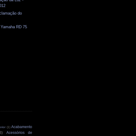
012
eclamação do
) Yamaha RD 75
Acabamento
rior
(1)
3)
Acessórios de