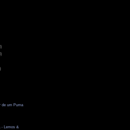
3)
8)
)
or de um Puma
a - Lemos &