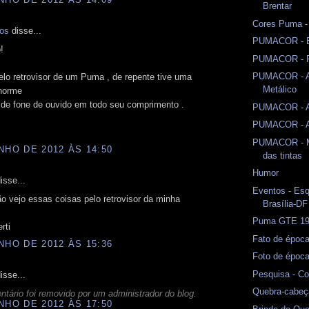
Brentar
Cores Puma -
mos
disse...
PUMACOR - B
!
PUMACOR - Pr
PUMACOR - A
lo retrovisor de um Puma , de repente tive uma
Metálico
norme
 de fone de ouvido em todo seu comprimento .
PUMACOR - A
PUMACOR - Am
PUMACOR - M
NHO DE 2012 ÀS 14:50
das tintas
Humor
isse...
Eventos - Esq
o vejo essas coisas pelo retrovisor da minha
Brasília-DF
Puma GTE 1
rti
Fato de époc
NHO DE 2012 ÀS 15:36
Foto de époc
Pesquisa - C
isse...
Quebra-cabeç
tário foi removido por um administrador do blog.
NHO DE 2012 ÀS 17:50