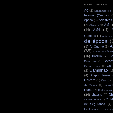
MARCADORES
AC
(2)
Acabamento infe
Interno (Quantil)
(
Adesivos
época
(3)
AM1
(2)
Alfazoni
(1)
(14)
AM4
(11)
Campos
(7)
Antenas
de época
(
A
(9)
Ar Quente
(3)
(65)
Auxílio Mecânico
(16)
Bateria
(2)
Bo
Botõe
Borrachas
(1)
Cale
Buzina Puma
(1)
Caminhão
(
(2)
(4)
Capô Traseiro
Carcará
(5)
Card
(1)
de Cinema
(1)
Carros
Puma
(7)
Cárter seco
(24)
Ch
chassis
(4)
Child
Chaves Puma
(1)
de Segurança
(4)
Confronto de Gerações