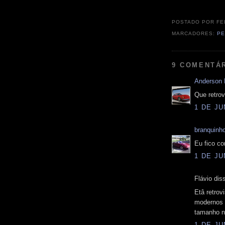
POSTADO POR
FE
MARCADORES:
PE
9 COMENTÁ
Anderson 
Que retro
1 DE JU
branquinh
Eu fico c
1 DE JU
Flávio diss
Etâ retrov
modernos 
tamanho na
1 DE JU