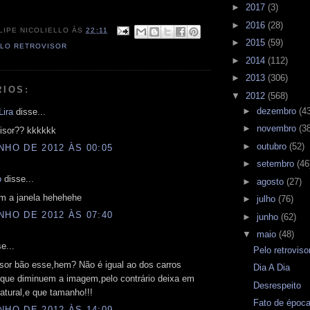
►
2017
(3)
►
2016
(28)
LIPE NICOLIELLO
ÀS
22:11
►
2015
(59)
LO RETROVISOR
►
2014
(112)
►
2013
(306)
RIOS:
▼
2012
(568)
►
dezembro
(4
Lira
disse...
►
novembro
(3
visor?? kkkkkk
►
outubro
(52)
NHO DE 2012 ÀS 00:05
►
setembro
(46
o
disse...
►
agosto
(27)
om a janela hehehehe
►
julho
(76)
NHO DE 2012 ÀS 07:40
►
junho
(62)
▼
maio
(48)
e...
Pelo retrovis
isor bão esse,hem? Não é igual ao dos carros
Dia A Dia
que diminuem a imagem,pelo contrário deixa em
Desrespeito
tural,e que tamanho!!!
Fato de époc
NHO DE 2012 ÀS 14:09