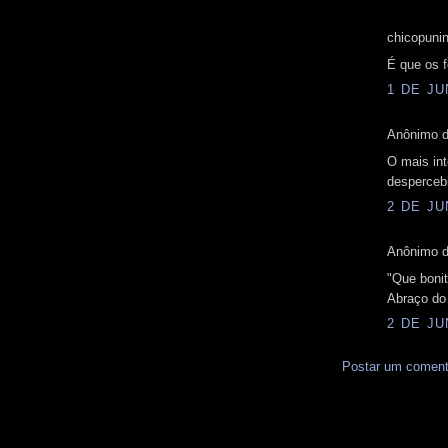
chicopunin
É que os f
1 DE JU
Anônimo d
O mais int
desperceb
2 DE JU
Anônimo d
"Que bonit
Abraço do
2 DE JU
Postar um coment