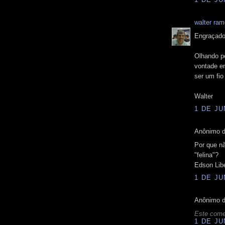
walter ra
Engraçado
Olhando pe
vontade e
ser um fio
Walter
1 DE JU
Anônimo d
Por que nã
"felina"?
Edson Libe
1 DE JU
Anônimo d
Este comen
1 DE JU