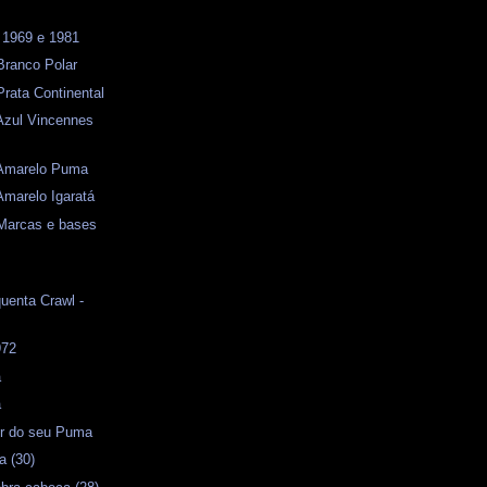
 1969 e 1981
ranco Polar
ata Continental
zul Vincennes
marelo Puma
arelo Igaratá
arcas e bases
uenta Crawl -
972
a
a
or do seu Puma
a (30)