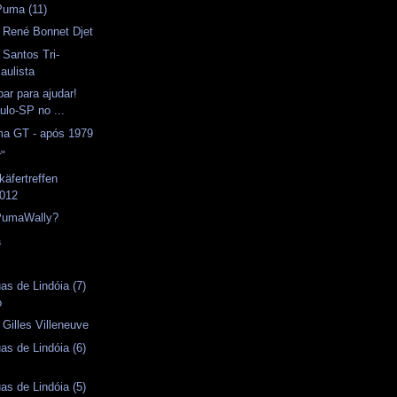
Puma (11)
- René Bonnet Djet
Santos Tri-
ulista
par para ajudar!
lo-SP no ...
a GT - após 1979
r"
käfertreffen
2012
PumaWally?
a
as de Lindóia (7)
o
Gilles Villeneuve
as de Lindóia (6)
as de Lindóia (5)