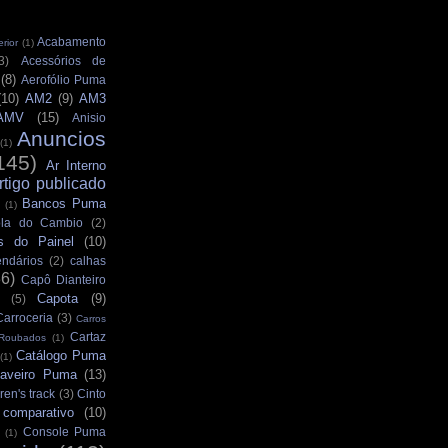
Acabamento
rior
(1)
3)
Acessórios de
(8)
Aerofólio Puma
(10)
AM2
(9)
AM3
AMV
(15)
Anisio
Anuncios
(1)
145)
Ar Interno
rtigo publicado
Bancos Puma
(1)
la do Cambio
(2)
s do Painel
(10)
ndários
(2)
calhas
36)
Capô Dianteiro
Capota
(9)
(5)
Carroceria
(3)
Carros
Cartaz
 Roubados
(1)
Catálogo Puma
(1)
aveiro Puma
(13)
ren's track
(3)
Cinto
comparativo
(10)
Console Puma
(1)