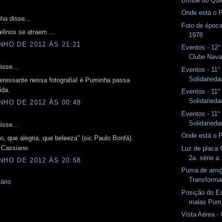
Brinde do Que
Onde está o 
ha disse...
Foto de époc
elinos se atraem ...
1978
NHO DE 2012 ÀS 21:21
Eventos - 12°
Clube Naval
isse...
Eventos - 11°
Solidarieda
eressante nessa fotografia! é Puminha passa
ida.
Eventos - 11°
Solidarieda
NHO DE 2012 ÀS 00:48
Eventos - 11°
Solidarieda
isse...
Onde está o 
o, que alegria, que beleeza" (sic Paulo Bonfá).
 Cassiano
Luz de placa
2a. série a
NHO DE 2012 ÀS 20:58
Puma de amig
Transform
ário
Posição do Es
malas Pum
Vista Aérea 