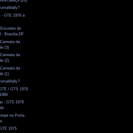
bra-cabeça (28)
PumaWally?
a - GTE 1976 a
 Encontro do
 - Brasília-DF
 Carreata da
de (3)
 Carreata da
de (2)
 Carreata da
de (1)
PumaWally?
 GTE / GTS 1976
 1980
o - GTS 1979
ado
tepe no Porta-
a
- GTE 1975