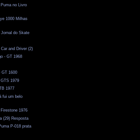
 Puma no Livro
lye 1000 Milhas
 Jornal do Skate
l
 Car and Driver (2)
o - GT 1968
- GT 1600
 GTS 1979
TB 1977
á fui um belo
 Firestone 1976
a (29) Resposta
 Puma P-018 prata