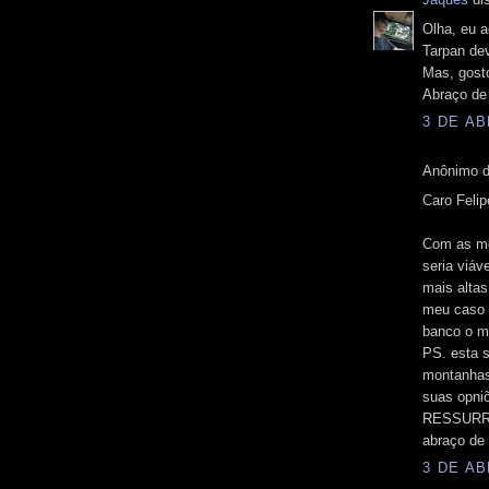
Olha, eu a
Tarpan dev
Mas, gosto
Abraço de 
3 DE AB
Anônimo d
Caro Felip
Com as me
seria viáv
mais altas
meu caso 
banco o ma
PS. esta s
montanhas
suas opn
RESSURR
abraço de 
3 DE AB