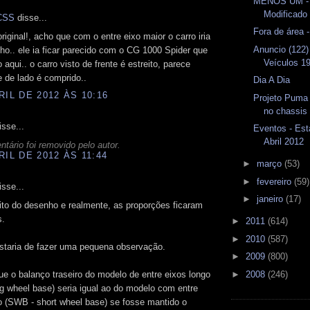
MENOS UM -
Modificado
CSS
disse...
Fora de área 
riginal!, acho que com o entre eixo maior o carro iria
Anuncio (122)
nho.. ele ia ficar parecido com o CG 1000 Spider que
Veículos 1
 aqui.. o carro visto de frente é estreito, parece
 de lado é comprido..
Dia A Dia
RIL DE 2012 ÀS 10:16
Projeto Puma
no chassis
sse...
Eventos - Est
Abril 2012
tário foi removido pelo autor.
RIL DE 2012 ÀS 11:44
►
março
(53)
►
fevereiro
(59)
sse...
►
janeiro
(17)
ito do desenho e realmente, as proporções ficaram
s.
►
2011
(614)
►
2010
(587)
staria de fazer uma pequena observação.
►
2009
(800)
►
2008
(246)
ue o balanço traseiro do modelo de entre eixos longo
g wheel base) seria igual ao do modelo com entre
o (SWB - short wheel base) se fosse mantido o