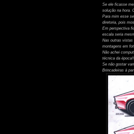
Se ele ficasse me
solução na hora. 
Para mim esse ser
diretoria, pois mo
Em perspectiva fi
escala seria mesm
Nas outras vistas 
montagens em fot
Não achei computa
técnica da época!
Se não gostar vam
Brincadeiras à pa