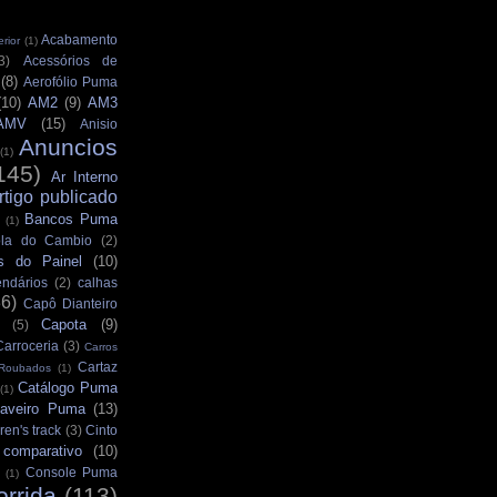
Acabamento
rior
(1)
3)
Acessórios de
(8)
Aerofólio Puma
(10)
AM2
(9)
AM3
AMV
(15)
Anisio
Anuncios
(1)
145)
Ar Interno
rtigo publicado
Bancos Puma
(1)
la do Cambio
(2)
s do Painel
(10)
ndários
(2)
calhas
36)
Capô Dianteiro
Capota
(9)
(5)
Carroceria
(3)
Carros
Cartaz
 Roubados
(1)
Catálogo Puma
(1)
aveiro Puma
(13)
ren's track
(3)
Cinto
comparativo
(10)
Console Puma
(1)
orrida
(113)