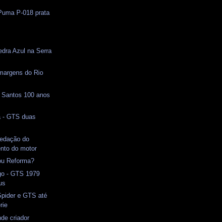
 Puma P-018 prata
edra Azul na Serra
margens do Rio
Santos 100 anos
a - GTS duas
vedação do
nto do motor
ou Reforma?
o - GTS 1979
us
pider e GTS até
rie
de criador