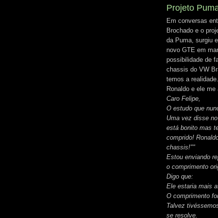
Projeto Puma
Em conversas entr
Brochado e o proj
da Puma, surgiu e
novo GTE em març
possibilidade de 
chassis do VW Bra
temos a realidade
Ronaldo e ele me 
Caro Felipe,
O estudo que nunca
Uma vez disse no
está bonito mas te
comprido! Ronaldo
chassis!""
Estou enviando r
o comprimento ori
Digo que:
Ele estaria mais 
O comprimento foi
Talvez tivéssemo
se resolve.