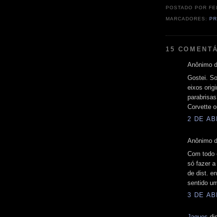
POSTADO POR
FE
MARCADORES:
PR
15 COMENTÁ
Anônimo d
Gostei. So
eixos orig
parabrisas
Corvette 
2 DE AB
Anônimo d
Com todo o
só fazer a
de dist. e
sentido u
3 DE AB
Jaques
dis