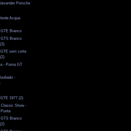
Alexander Porsche
erde Acqua
 GTE Branco
 GTS Branco
(3)
 GTE sem corte
(2)
ca - Puma GT
Roubado -
s
 GTE 1977 (2)
 Classic Show -
 Punta
 GTS Branco
(2)