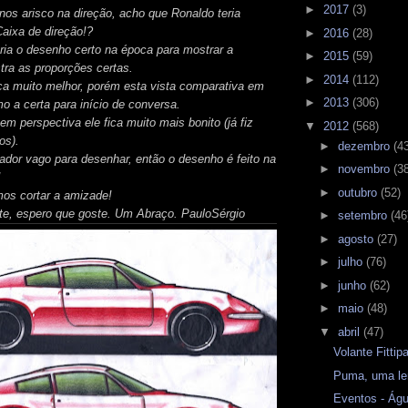
►
2017
(3)
nos arisco na direção, acho que Ronaldo teria
Caixa de direção!?
►
2016
(28)
ia o desenho certo na época para mostrar a
►
2015
(59)
stra as proporções certas.
►
2014
(112)
ca muito melhor, porém esta vista comparativa em
►
2013
(306)
o a certa para início de conversa.
em perspectiva ele fica muito mais bonito (já fiz
▼
2012
(568)
os).
►
dezembro
(4
dor vago para desenhar, então o desenho é feito na
►
novembro
(3
!
►
outubro
(52)
os cortar a amizade!
rte, espero que goste. Um Abraço. PauloSérgio
►
setembro
(46
►
agosto
(27)
►
julho
(76)
►
junho
(62)
►
maio
(48)
▼
abril
(47)
Volante Fittip
Puma, uma l
Eventos - Águ