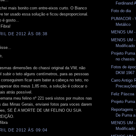
Ferdinand 
chei mais bonito com entre-eixos curto. O Bianco
Foto do dia
e ter usado essa solução e ficou desproporcional.
PUMACOR - V
 é gosto...
Metálico
Fibra!
MENOS UM -
RIL DE 2012 ÀS 08:38
MENOS UM -
Modificado 
isse...
Projeto Puma
e,
no chassis 
Fotos de épo
smas dimensões do chassi original da VW, não
DKW 1967
el subir o teto alguns centímetros, para as pessoas
 conseguirem ficar sem bater a cabeça no teto, no
Carro Antigo 
apesar dos meus 1,85 mts, a solução é colocar o
Precauçõe
is atrás possível.
Feliz Páscoa
emana meu felino nº 221 será vistos por muitos nas
Projeto Puma
 das Minas Gerais, enviarei fotos para voces darem
Reportagens -
iões, SE É A MORTE DE UM FELINO OU SUA
De Puma a
EIÇÃO.
fibra
MENOS UM -
Modificado 
RIL DE 2012 ÀS 09:04