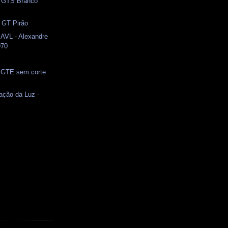
 GTS Branco
- GT Pirão
 AVL - Alexandre
970
 GTE sem corte
ação da Luz -