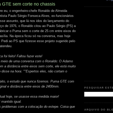
 GTE sem corte no chassis
e eu, o engenheiro-chefe Ronaldo de Almeida
etista Paulo Sérgio Fonseca Alves, ex-funcionários
sse assunto, que lá nos idos do lançamento do
o de 1976, o Ronaldo citou ao Paulo Sérgio (PS) a
fabricar o Puma sem o corte de 25 cm entre eixos do
sília. Na época ficou só na conversa, mas hoje
. Pedi ao PS que fizesse esse projeto sugerido pelo
atendeu.
 foi feito! Faltou fazer este!
 meio de uma conversa com o Ronaldo: O Adamo
m a distância entre eixos sem corte, ele está muito
 disse na hora: ""Espertos eles, não cortam o
epito, o estudo que nunca fizemos. Puma GTE com
ginal e distância entre eixos de 2400mm.
PESQUISAR EST
atual hoje, se usasse essa medida maior!
 mantido igual.
s problemas com a colocação do estepe. Coisa que
ARQUIVO DO BL