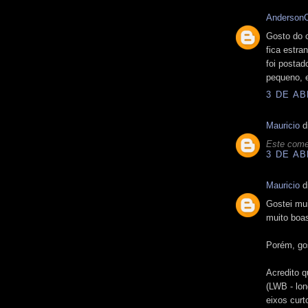
Anderson
Gosto do o
fica estra
foi postado
pequeno, e
3 DE AB
Mauricio
di
Este comen
3 DE AB
Mauricio
di
Gostei mu
muito boa
Porém, go
Acredito q
(LWB - lon
eixos curt