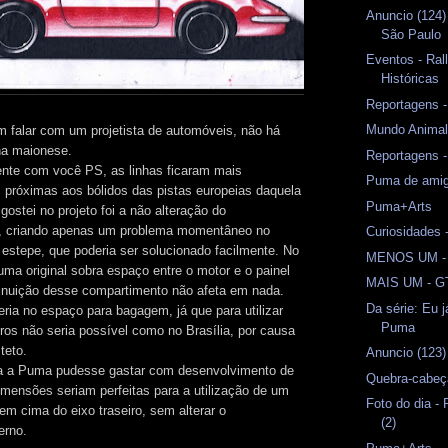
Anuncio (124)
São Paulo
Eventos - Ral
Históricas
Reportagens -
Mundo Anima
m falar com um projetista de automóveis, não há
na maionese.
Reportagens -
nte com você PS, as linhas ficaram mais
Puma de amig
próximas aos bólidos das pistas europeias daquela
Puma+Arts
ostei no projeto foi a não alteração do
l, criando apenas um problema momentâneo no
Curiosidades 
estepe, que poderia ser solucionado facilmente. No
MENOS UM -
ma original sobra espaço entre o motor e o painel
MAIS UM - G
minuição desse compartimento não afeta em nada.
Da série: Eu j
ria no espaço para bagagem, já que para utilizar
Puma
iros não seria possível como no Brasília, por causa
teto.
Anuncio (123)
a a Puma pudesse gastar com desenvolvimento de
Quebra-cabeç
mensões seriam perfeitas para a utilização de um
Foto do dia -
em cima do eixo traseiro, sem alterar o
(2)
erno.