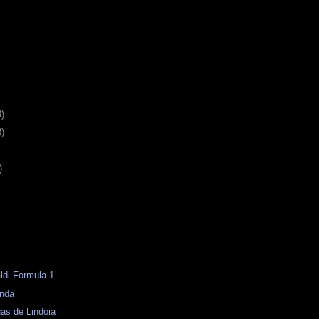
3)
8)
)
aldi Formula 1
enda
as de Lindóia