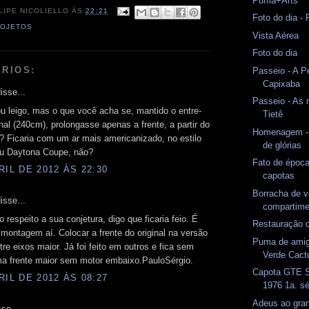
Puma+Arts
LIPE NICOLIELLO
ÀS
22:21
Foto do dia -
OJETOS
Vista Aérea
Foto do dia
RIOS:
Passeio - A P
Capixaba
isse...
Passeio - As 
u leigo, mas o que você acha se, mantido o entre-
Tietê
inal (240cm), prolongasse apenas a frente, a partir do
Homenagem - 
? Ficaria com um ar mais americanizado, no estilo
de glórias
ou Daytona Coupe, não?
Fato de époc
RIL DE 2012 ÀS 22:30
capotas
Borracha de 
isse...
compartime
 respeito a sua conjetura, digo que ficaria feio. É
Restauração 
 montagem aí. Colocar a frente do original na versão
Puma de amig
ntre eixos maior. Já foi feito em outros e fica sem
Verde Cact
ma frente maior sem motor embaixo.PauloSérgio.
Capota GTE S
RIL DE 2012 ÀS 08:27
1976 1a. sé
Adeus ao gran
se...