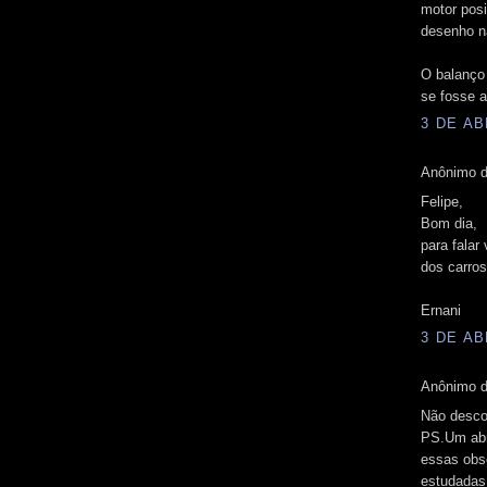
motor posi
desenho nã
O balanço
se fosse a
3 DE AB
Anônimo d
Felipe,
Bom dia,
para falar
dos carros
Ernani
3 DE AB
Anônimo d
Não desco
PS.Um abra
essas obs
estudadas.