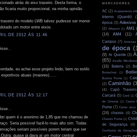
cionado atrás do eixo traseiro. Desta forma, o
MARCADORES
o ficaria muito proporcional, na minha opinião.
AC
(2)
Acabamento infe
Interno (Quantil)
(
 traseiro do modelo LWB talvez pudesse ser menor
Adesivos
época
(3)
dotado um motor entre eixos.
AM1
(2)
Alfazoni
(1)
(14)
AM4
(11)
RIL DE 2012 ÀS 11:46
Campos
(7)
Antenas
de época
(
isse...
A
(9)
Ar Quente
(3)
(65)
Auxílio Mecânico
(16)
Bateria
(2)
Bo
 verdade, eu achei esse projeto lindo, bem no estilo
Botõe
Borrachas
(1)
 esportivos atuais (maiores)......
Cale
Buzina Puma
(1)
Caminhão
(
(2)
(4)
Capô Traseiro
RIL DE 2012 ÀS 12:17
Carcará
(5)
Card
(1)
de Cinema
(1)
Carros
Puma
(7)
Cárter seco
isse...
(24)
Ch
chassis
(4)
bri quem é o anonimo de 1,85 que me chamou de
Child
Chaves Puma
(1)
ço. Seria possível fazê-lo mais alto sim. Todas
de Segurança
(4)
ervações seriam possíveis porem teriam que ser
Confronto de Gerações
c
Outra: quase já dava aí um motor central