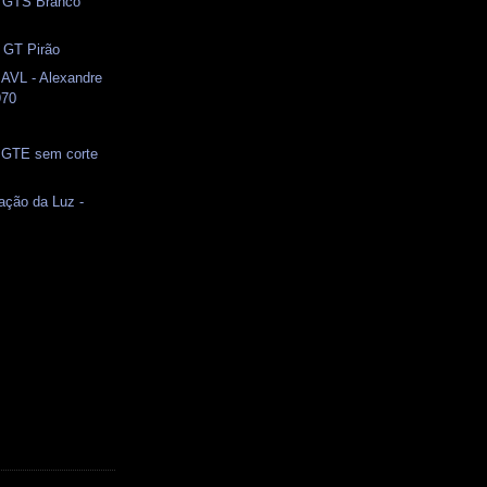
 GTS Branco
- GT Pirão
 AVL - Alexandre
970
 GTE sem corte
ação da Luz -