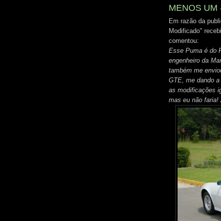
MENOS UM - 
Em razão da publ
Modificado" receb
comentou:
Esse Puma é do Ro
engenheiro da Mar
também me enviou
GTE, me dando a 
as modificações ig
mas eu não faria!