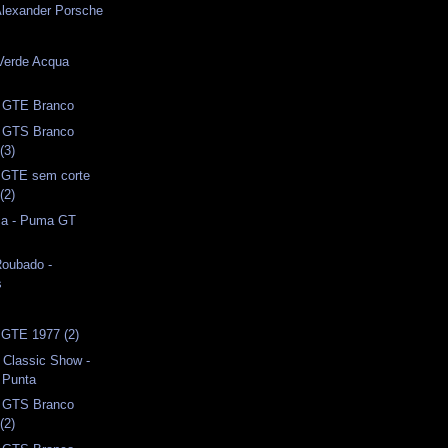
Alexander Porsche
erde Acqua
 GTE Branco
 GTS Branco
(3)
 GTE sem corte
(2)
ca - Puma GT
Roubado -
s
 GTE 1977 (2)
 Classic Show -
 Punta
 GTS Branco
(2)