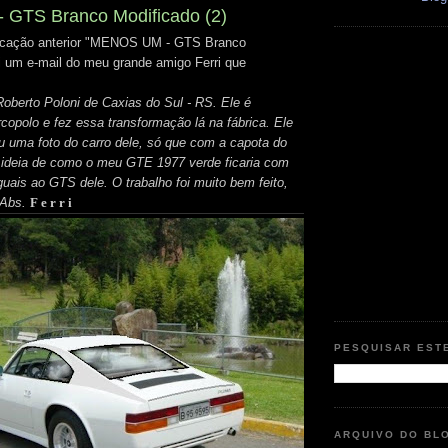
GTS Branco Modificado (2)
icação anterior "MENOS UM - GTS Branco
i um e-mail do meu grande amigo Ferri que
berto Poloni de Caxias do Sul - RS. Ele é
copolo e fez essa transformação lá na fábrica. Ele
 uma foto do carro dele, só que com a capota do
ideia de como o meu GTE 1977 verde ficaria com
uais ao GTS dele. O trabalho foi muito bem feito,
 Abs.
F e r r i
PESQUISAR EST
ARQUIVO DO BL