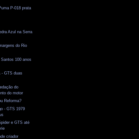
 Puma P-018 prata
edra Azul na Serra
margens do Rio
Santos 100 anos
a - GTS duas
vedação do
nto do motor
ou Reforma?
o - GTS 1979
us
pider e GTS até
rie
de criador