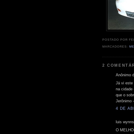
POSTADO POR
FE
MARCADORES:
ME
2 COMENTÁ
Anônimo d
Já vi este
na cidade
que o sobr
Jerônimo -
4 DE AB
luis wynns
O MELHO