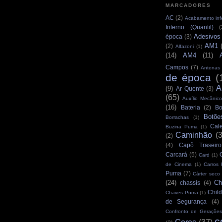
MARCADORES
AC
(2)
Acabamento infe
Interno (Quantil)
(
Adesivos
época
(3)
AM1
(2)
Alfazoni
(1)
(14)
AM4
(11)
Campos
(7)
Antenas
de época
(
A
(9)
Ar Quente
(3)
(65)
Auxílio Mecânico
(16)
Bateria
(2)
Bo
Botõe
Borrachas
(1)
Cale
Buzina Puma
(1)
Caminhão
(
(2)
(4)
Capô Traseiro
Carcará
(5)
Card
(1)
de Cinema
(1)
Carros
Puma
(7)
Cárter seco
(24)
Ch
chassis
(4)
Child
Chaves Puma
(1)
de Segurança
(4)
Confronto de Gerações
c