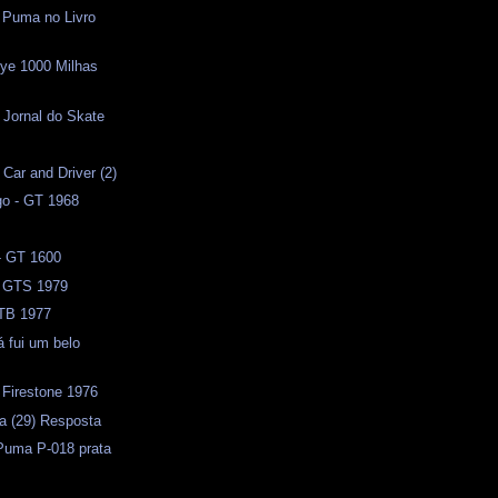
 Puma no Livro
lye 1000 Milhas
 Jornal do Skate
l
 Car and Driver (2)
o - GT 1968
- GT 1600
 GTS 1979
TB 1977
á fui um belo
 Firestone 1976
a (29) Resposta
 Puma P-018 prata