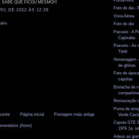
Puma+Arts
, SABE QUE FICOU MESMO!!!
Foto do dia -
RIL DE 2012 ÀS 12:28
Vista Aérea
ário
Foto do dia
Passeio - A P
Capixaba
Passeio - As 
Tietê
Homenagem - 
de glórias
Fato de époc
capotas
Borracha de 
compartime
Restauração 
Puma de amig
cente
Página inicial
Postagem mais antiga
Verde Cact
Capota GTE S
omentários (Atom)
1976 1a. sé
Adeus ao gran