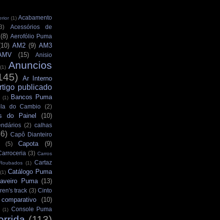
Acabamento
rior
(1)
3)
Acessórios de
(8)
Aerofólio Puma
(10)
AM2
(9)
AM3
AMV
(15)
Anisio
Anuncios
(1)
145)
Ar Interno
rtigo publicado
Bancos Puma
(1)
la do Cambio
(2)
s do Painel
(10)
ndários
(2)
calhas
36)
Capô Dianteiro
Capota
(9)
(5)
Carroceria
(3)
Carros
Cartaz
 Roubados
(1)
Catálogo Puma
(1)
aveiro Puma
(13)
ren's track
(3)
Cinto
comparativo
(10)
Console Puma
(1)
orrida
(113)