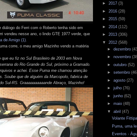
►
2017
(3)
►
2016
(28)
►
2015
(59)
►
2014
(112)
diálogo do Ferri com o Roberto tenha sido em
rri vendeu nesse ano, o lindo GTE 1977 verde, que
►
2013
(306)
 de Amigo (1)
.
▼
2012
(568)
uma corre, o meu amigo Mazinho vendo a matéria
►
dezembro
(4
►
novembro
(3
o que eu fiz no Sul Brasileiro de 2003 em Nova
o serrana do Rio Grande do Sul, próximo a Gramado.
►
outubro
(52)
 arquivos e achei. Esse Puma me chamou atenção
►
setembro
(46
s. Soube que de alguém da Marcopolo, fabrica de
►
agosto
(27)
 do Sul-RS. Graaaaaaaaaande Abraço, Mazinho!
►
julho
(76)
►
junho
(62)
►
maio
(48)
▼
abril
(47)
Volante Fittip
Puma, uma l
Eventos - Águ