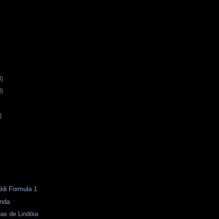
3)
8)
)
aldi Formula 1
enda
as de Lindóia