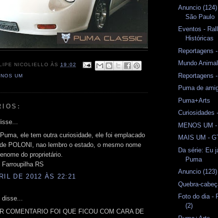
Anuncio (124)
São Paulo
Eventos - Ral
Históricas
Reportagens -
Mundo Anima
LIPE NICOLIELLO
ÀS
19:02
Reportagens -
NOS UM
Puma de amig
Puma+Arts
RIOS:
Curiosidades 
isse...
MENOS UM -
 Puma, ele tem outra curiosidade, ele foi emplacado
MAIS UM - G
 de POLONI, nao lembro o estado, o mesmo nome
Da série: Eu j
enome do proprietário.
Puma
 Farroupilha RS
Anuncio (123)
RIL DE 2012 ÀS 22:21
Quebra-cabeç
Foto do dia -
 disse...
(2)
R COMENTARIO FOI QUE FICOU COM CARA DE