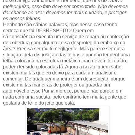
nosso amigo Comandante Heriberto, que nos diz:
Salvo
melhor juízo, esse fato deve ser comentado. Não devemos
dar chance ao azar, devemos ter mais cuidado, e proteger
os nossos felinos.
Heriberto são sábias palavras, mas nesse caso tenho
certeza que foi DESRESPEITO! Quem em
sã consciência executa um serviço de reparo ou confecção
de cobertura com alguma coisa desprotegida embaixo da
área? Precisa ser muito negligente. Mas parece ser outra
situação, pela disposição das telhas e por não ter nenhuma
telha colocada na estrutura metálica, não devem ter caído,
podem ter sido colocadas lá. Agora a razão, quem sabe,
existem muitas que eu deixo para cada um analisar e
comentar. De qualquer maneira é um desrespeito, porque
existe muitas maneiras de proteger ou guardar um
automóvel e esse Puma merece, porque não parece em
nada com uma sucata, pelo contrário tem muita gente que
gostaria de tê-lo do jeito que está.